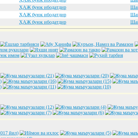
ҲАЖ буюк ибодатдир
Шай
ҲАЖ буюк ибодатдир
Шай
ҲАЖ буюк ибодатдир
Шай