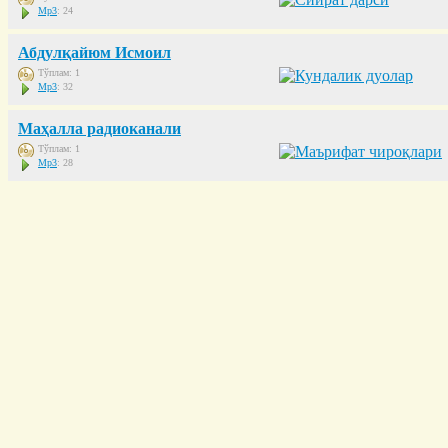
Mp3
: 24
Абдулқайюм Исмоил
Тўплам: 1
Mp3
: 32
Маҳалла радиоканали
Тўплам: 1
Mp3
: 28