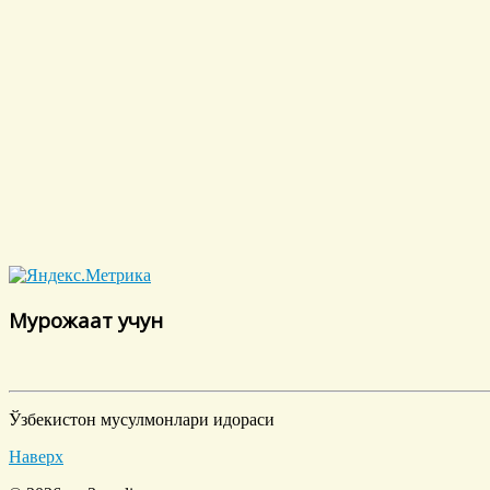
Мурожаат учун
Ўзбекистон мусулмонлари идораси
Наверх