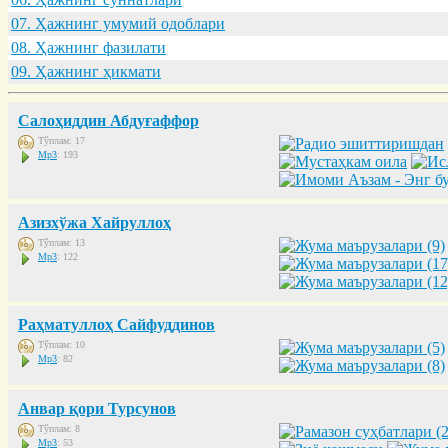
07. Ҳaжнинг умумий одоблaри
08. Ҳaжнинг фaзилaти
09. Ҳaжнинг ҳикмaти
Салоҳиддин Абдуғаффор
Тўплам: 17
Mp3
: 193
Азизхўжа Хайруллоҳ
Тўплам: 13
Mp3
: 122
Раҳматуллоҳ Сайфуддинов
Тўплам: 10
Mp3
: 82
Анвар қори Турсунов
Тўплам: 8
Mp3
: 53