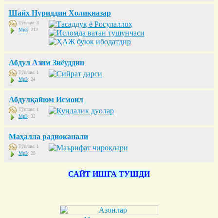
Шайх Нуриддин Холиқназар
Тўплам: 3
Mp3
: 212
Абдул Азим Зиёуддин
Тўплам: 1
Mp3
: 24
Абдулқайюм Исмоил
Тўплам: 1
Mp3
: 32
Маҳалла радиоканали
Тўплам: 1
Mp3
: 28
САЙТ ИШГА ТУШДИ