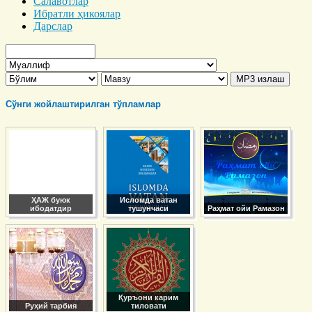
Салавотлар
Ибратли ҳикоялар
Дарслар
Сўнги жойлаштирилган тўпламлар
ҲАЖ буюк
Исломда ватан
ибодатдир
тушунчаси
Раҳмат ойи Рамазон
Қуръони карим
Руҳий тарбия
тиловати