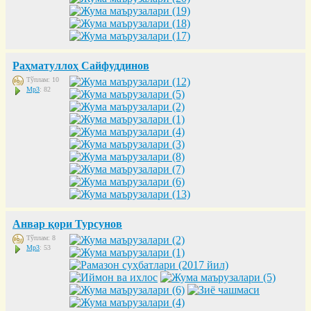
Раҳматуллоҳ Сайфуддинов
Тўплам: 10
Mp3
: 82
Анвар қори Турсунов
Тўплам: 8
Mp3
: 53