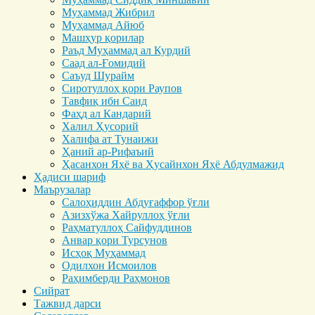
Муҳаммад Жибрил
Муҳаммад Айюб
Машҳур қорилар
Раъд Муҳаммад ал Курдий
Саад ал-Ғомидий
Саъуд Шурайм
Сиротуллоҳ қори Раупов
Тавфиқ ибн Саид
Фаҳд ал Кандарий
Халил Ҳусорий
Халифа ат Тунаижи
Ҳаний ар-Рифаъий
Ҳасанхон Яҳё ва Ҳусайнхон Яҳё Абдулмажид
Ҳадиси шариф
Маърузалар
Салоҳиддин Абдуғаффор ўғли
Азизхўжа Хайруллоҳ ўғли
Раҳматуллоҳ Сайфуддинов
Анвар қори Турсунов
Исҳоқ Муҳаммад
Одилхон Исмоилов
Раҳимберди Раҳмонов
Сийрат
Тажвид дарси