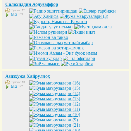
Салоҳиддин Абдуғаффор
Тўплам: 17
Mp3
: 193
Азизхўжа Хайруллоҳ
Тўплам: 13
Mp3
: 122