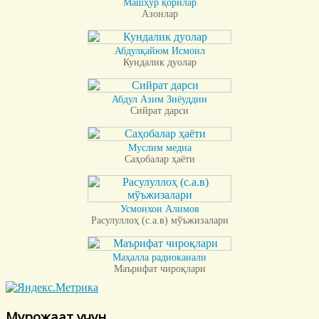
Машҳур қорилар
Азонлар
Абдулқайюм Исмоил
Кундалик дуолар
Абдул Азим Зиёуддин
Сийрат дарси
Муслим медиа
Саҳобалар ҳаёти
Усмонхон Алимов
Расулуллоҳ (с.а.в) мўъжизалари
Маҳалла радиоканали
Маърифат чироқлари
Мурожаат учун