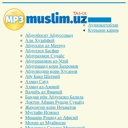
Бош саҳифа
Аудиокитоблар
Қуръони карим
Абдулбосит Абдуссомад
Али Ҳузайфий
Абдуллоҳ ал Матруд
Абдуллоҳ Басфар
Абдураҳмон Судайс
Абдурраҳмон ал-Усий
Абдурашид қори Баҳромов
Абдулқодир қори Ҳусанов
Абу Бакр Шатрий
Аҳмад Сауд
Аҳмад ал-Ажмий
Вадийъ ал Яманий
Бандар ибн Абдулазиз Балила
Доктор Айман Рушди Сувайд
Жаҳонгир қори Неъматов
Мустафо Исмоил
Мишари Рошид ал Афасий
Моҳир ал Муайқили
Муҳаммад Cиддиқ Миншавий