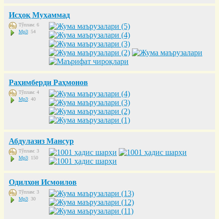
Исҳоқ Муҳаммад
Тўплам: 6
Mp3
: 54
Раҳимберди Раҳмонов
Тўплам: 4
Mp3
: 40
Абдулазиз Мансур
Тўплам: 3
Mp3
: 150
Одилхон Исмоилов
Тўплам: 3
Mp3
: 30