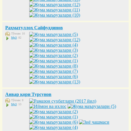
Раҳматуллоҳ Сайфуддинов
Тўплам: 10
Mp3
: 82
Анвар қори Турсунов
Тўплам: 8
Mp3
: 53