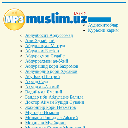
Бош саҳифа
Аудиокитоблар
Қуръони карим
Абдулбосит Абдуссомад
Али Ҳузайфий
Абдуллоҳ ал Матруд
Абдуллоҳ Басфар
Абдураҳмон Судайс
Абдурраҳмон ал-Усий
Абдурашид қори Баҳромов
Абдулқодир қори Ҳусанов
Абу Бакр Шатрий
Аҳмад Сауд
Аҳмад ал-Ажмий
Вадийъ ал Яманий
Бандар ибн Абдулазиз Балила
Доктор Айман Рушди Сувайд
Жаҳонгир қори Неъматов
Мустафо Исмоил
Мишари Рошид ал Афасий
Моҳир ал Муайқили
Муҳаммад Cиддиқ Миншавий