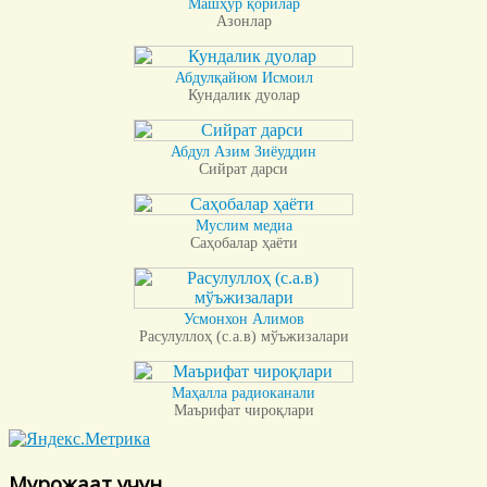
Машҳур қорилар
Азонлар
Абдулқайюм Исмоил
Кундалик дуолар
Абдул Азим Зиёуддин
Сийрат дарси
Муслим медиа
Саҳобалар ҳаёти
Усмонхон Алимов
Расулуллоҳ (с.а.в) мўъжизалари
Маҳалла радиоканали
Маърифат чироқлари
Мурожаат учун