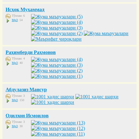
Исҳоқ Муҳаммад
Тўплам: 6
Mp3
: 54
Раҳимберди Раҳмонов
Тўплам: 4
Mp3
: 40
Абдулазиз Мансур
Тўплам: 3
Mp3
: 150
Одилхон Исмоилов
Тўплам: 3
Mp3
: 30