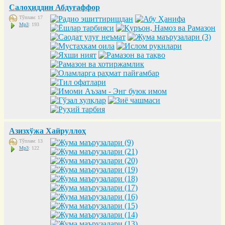
Салоҳиддин Абдуғаффор
Тўплам: 17
Mp3
: 193
Азизхўжа Хайруллоҳ
Тўплам: 13
Mp3
: 122