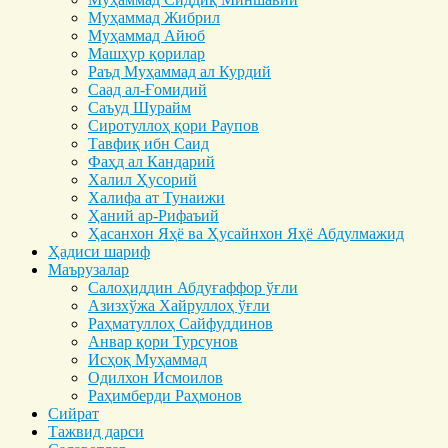
Муҳаммад Жибрил
Муҳаммад Айюб
Машҳур қорилар
Раъд Муҳаммад ал Курдий
Саад ал-Ғомидий
Саъуд Шурайм
Сиротуллоҳ қори Раупов
Тавфиқ ибн Саид
Фаҳд ал Кандарий
Халил Ҳусорий
Халифа ат Тунаижи
Ҳаний ар-Рифаъий
Ҳасанхон Яҳё ва Ҳусайнхон Яҳё Абдулмажид
Ҳадиси шариф
Маърузалар
Салоҳиддин Абдуғаффор ўғли
Азизхўжа Хайруллоҳ ўғли
Раҳматуллоҳ Сайфуддинов
Анвар қори Турсунов
Исҳоқ Муҳаммад
Одилхон Исмоилов
Раҳимберди Раҳмонов
Сийрат
Тажвид дарси