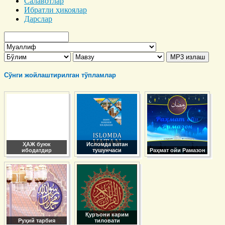
Салавотлар
Ибратли ҳикоялар
Дарслар
Сўнги жойлаштирилган тўпламлар
ҲАЖ буюк
Исломда ватан
ибодатдир
тушунчаси
Раҳмат ойи Рамазон
Қуръони карим
Руҳий тарбия
тиловати