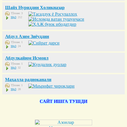
Шайх Нуриддин Холиқназар
Тўплам: 3
Mp3
: 212
Абдул Азим Зиёуддин
Тўплам: 1
Mp3
: 24
Абдулқайюм Исмоил
Тўплам: 1
Mp3
: 32
Маҳалла радиоканали
Тўплам: 1
Mp3
: 28
САЙТ ИШГА ТУШДИ