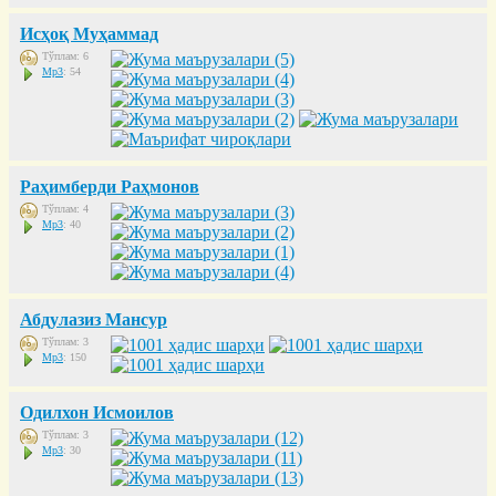
Исҳоқ Муҳаммад
Тўплам: 6
Mp3
: 54
Раҳимберди Раҳмонов
Тўплам: 4
Mp3
: 40
Абдулазиз Мансур
Тўплам: 3
Mp3
: 150
Одилхон Исмоилов
Тўплам: 3
Mp3
: 30