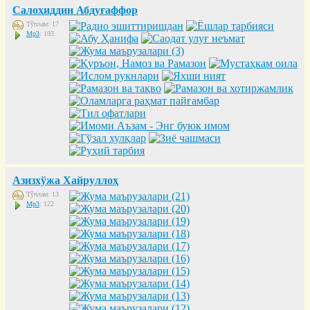
Салоҳиддин Абдуғаффор
Тўплам: 17
Mp3
: 193
Азизхўжа Хайруллоҳ
Тўплам: 13
Mp3
: 122