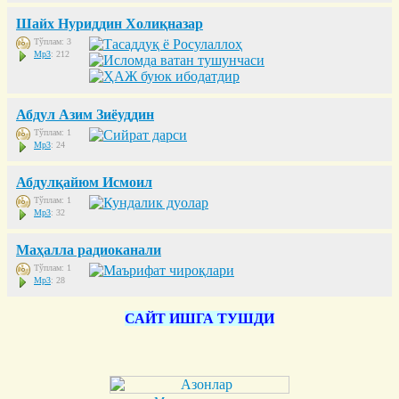
Шайх Нуриддин Холиқназар
Тўплам: 3
Mp3
: 212
Абдул Азим Зиёуддин
Тўплам: 1
Mp3
: 24
Абдулқайюм Исмоил
Тўплам: 1
Mp3
: 32
Маҳалла радиоканали
Тўплам: 1
Mp3
: 28
САЙТ ИШГА ТУШДИ