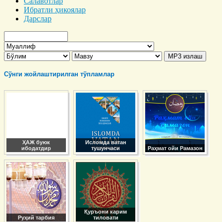
Салавотлар
Ибратли ҳикоялар
Дарслар
Сўнги жойлаштирилган тўпламлар
ҲАЖ буюк
Исломда ватан
ибодатдир
тушунчаси
Раҳмат ойи Рамазон
Қуръони карим
Руҳий тарбия
тиловати