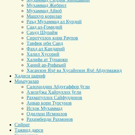
Муҳаммад Жибрил
Муҳаммад Айюб
Машҳур қорилар
Раъд Муҳаммад ал Курдий
Саад ал-Ғомидий
Саъуд Шурайм
Сиротуллоҳ қори Раупов
Тавфиқ ибн Саид
Фаҳд ал Кандарий
Халил Ҳусорий
Халифа ат Тунаижи
Ҳаний ар-Рифаъий
Ҳасанхон Яҳё ва Ҳусайнхон Яҳё Абдулмажид
Ҳадиси шариф
Маърузалар
Салоҳиддин Абдуғаффор ўғли
Азизхўжа Хайруллоҳ ўғли
Раҳматуллоҳ Сайфуддинов
Анвар қори Турсунов
Исҳоқ Муҳаммад
Одилхон Исмоилов
Раҳимберди Раҳмонов
Сийрат
Тажвид дарси