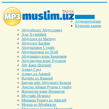
Бош саҳифа
Аудиокитоблар
Қуръони карим
Абдулбосит Абдуссомад
Али Ҳузайфий
Абдуллоҳ ал Матруд
Абдуллоҳ Басфар
Абдураҳмон Судайс
Абдурраҳмон ал-Усий
Абдурашид қори Баҳромов
Абдулқодир қори Ҳусанов
Абу Бакр Шатрий
Аҳмад Сауд
Аҳмад ал-Ажмий
Вадийъ ал Яманий
Бандар ибн Абдулазиз Балила
Доктор Айман Рушди Сувайд
Жаҳонгир қори Неъматов
Мустафо Исмоил
Мишари Рошид ал Афасий
Моҳир ал Муайқили
Муҳаммад Cиддиқ Миншавий