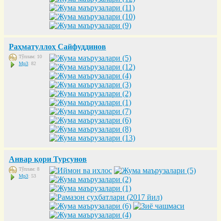
Раҳматуллоҳ Сайфуддинов
Тўплам: 10
Mp3
: 82
Анвар қори Турсунов
Тўплам: 8
Mp3
: 53