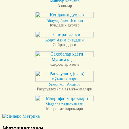
Машҳур қорилар
Азонлар
Абдулқайюм Исмоил
Кундалик дуолар
Абдул Азим Зиёуддин
Сийрат дарси
Муслим медиа
Саҳобалар ҳаёти
Усмонхон Алимов
Расулуллоҳ (с.а.в) мўъжизалари
Маҳалла радиоканали
Маърифат чироқлари
Мурожаат учун