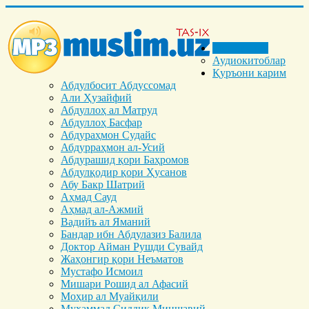
Бош саҳифа
Аудиокитоблар
Қуръони карим
Абдулбосит Абдуссомад
Али Ҳузайфий
Абдуллоҳ ал Матруд
Абдуллоҳ Басфар
Абдураҳмон Судайс
Абдурраҳмон ал-Усий
Абдурашид қори Баҳромов
Абдулқодир қори Ҳусанов
Абу Бакр Шатрий
Аҳмад Сауд
Аҳмад ал-Ажмий
Вадийъ ал Яманий
Бандар ибн Абдулазиз Балила
Доктор Айман Рушди Сувайд
Жаҳонгир қори Неъматов
Мустафо Исмоил
Мишари Рошид ал Афасий
Моҳир ал Муайқили
Муҳаммад Cиддиқ Миншавий