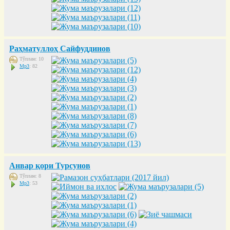
Раҳматуллоҳ Сайфуддинов
Тўплам: 10
Mp3
: 82
Анвар қори Турсунов
Тўплам: 8
Mp3
: 53