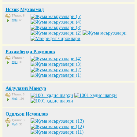
Исҳоқ Муҳаммад
Тўплам: 6
Mp3
: 54
Раҳимберди Раҳмонов
Тўплам: 4
Mp3
: 40
Абдулазиз Мансур
Тўплам: 3
Mp3
: 150
Одилхон Исмоилов
Тўплам: 3
Mp3
: 30