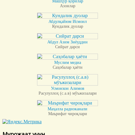
Машҳур қорилар
Азонлар
Абдулқайюм Исмоил
Кундалик дуолар
Абдул Азим Зиёуддин
Сийрат дарси
Муслим медиа
Саҳобалар ҳаёти
Усмонхон Алимов
Расулуллоҳ (с.а.в) мўъжизалари
Маҳалла радиоканали
Маърифат чироқлари
Мурожаат учун