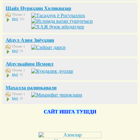
Шайх Нуриддин Холиқназар
Тўплам: 3
Mp3
: 212
Абдул Азим Зиёуддин
Тўплам: 1
Mp3
: 24
Абдулқайюм Исмоил
Тўплам: 1
Mp3
: 32
Маҳалла радиоканали
Тўплам: 1
Mp3
: 28
САЙТ ИШГА ТУШДИ