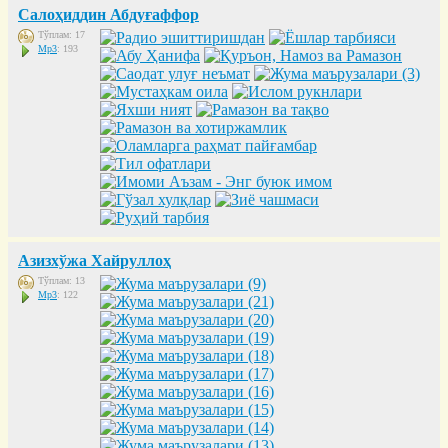
Салоҳиддин Абдуғаффор
Тўплам: 17
Mp3
: 193
Азизхўжа Хайруллоҳ
Тўплам: 13
Mp3
: 122