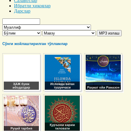
Салавотлар
Ибратли ҳикоялар
Дарслар
Сўнги жойлаштирилган тўпламлар
ҲАЖ буюк
Исломда ватан
ибодатдир
тушунчаси
Раҳмат ойи Рамазон
Қуръони карим
Руҳий тарбия
тиловати