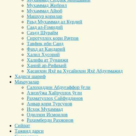
Муҳаммад Жибрил
Муҳаммад Айюб
Машҳур қорилар
Раъд Муҳаммад ал Курдий
Саад ал-Ғомидий
Саъуд Шурайм
Сиротуллоҳ қори Раупов
Тавфиқ ибн Саид
Фаҳд ал Кандарий
Халил Ҳусорий
Халифа ат Тунаижи
Ҳаний ар-Рифаъий
Ҳасанхон Яҳё ва Ҳусайнхон Яҳё Абдулмажид
Ҳадиси шариф
Маърузалар
Салоҳиддин Абдуғаффор ўғли
Азизхўжа Хайруллоҳ ўғли
Раҳматуллоҳ Сайфуддинов
Анвар қори Турсунов
Исҳоқ Муҳаммад
Одилхон Исмоилов
Раҳимберди Раҳмонов
Сийрат
Тажвид дарси