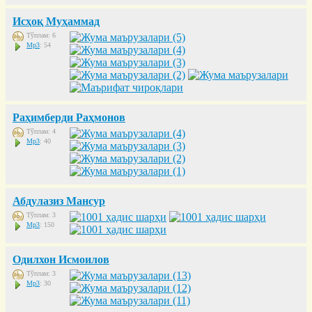
Исҳоқ Муҳаммад
Тўплам: 6
Mp3
: 54
Раҳимберди Раҳмонов
Тўплам: 4
Mp3
: 40
Абдулазиз Мансур
Тўплам: 3
Mp3
: 150
Одилхон Исмоилов
Тўплам: 3
Mp3
: 30