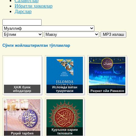
Салавотлар
Ибратли ҳикоялар
Дарслар
Сўнги жойлаштирилган тўпламлар
ҲАЖ буюк
Исломда ватан
ибодатдир
тушунчаси
Раҳмат ойи Рамазон
Қуръони карим
Руҳий тарбия
тиловати