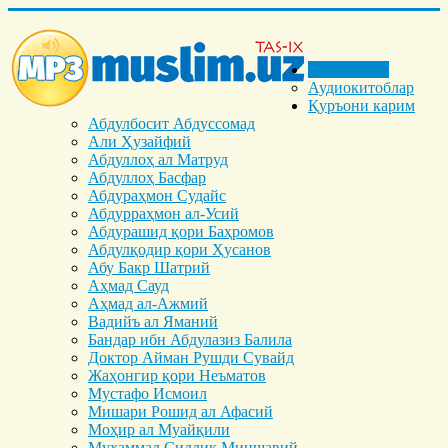
Бош саҳифа
Аудиокитоблар
Қуръони карим
Абдулбосит Абдуссомад
Али Ҳузайфий
Абдуллоҳ ал Матруд
Абдуллоҳ Басфар
Абдураҳмон Судайс
Абдурраҳмон ал-Усий
Абдурашид қори Баҳромов
Абдулқодир қори Ҳусанов
Абу Бакр Шатрий
Аҳмад Сауд
Аҳмад ал-Ажмий
Вадийъ ал Яманий
Бандар ибн Абдулазиз Балила
Доктор Айман Рушди Сувайд
Жаҳонгир қори Неъматов
Мустафо Исмоил
Мишари Рошид ал Афасий
Моҳир ал Муайқили
Муҳаммад Cиддиқ Миншавий