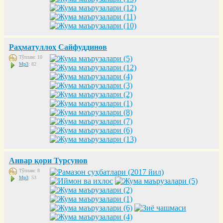
Раҳматуллоҳ Сайфуддинов
Тўплам: 10
Mp3
: 82
Анвар қори Турсунов
Тўплам: 8
Mp3
: 53