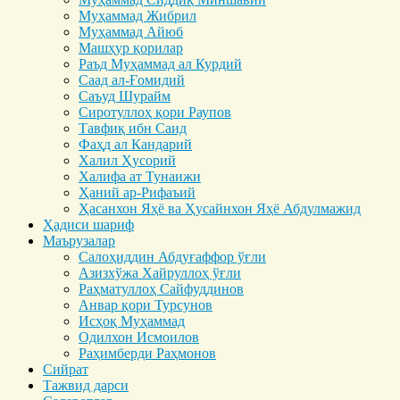
Муҳаммад Жибрил
Муҳаммад Айюб
Машҳур қорилар
Раъд Муҳаммад ал Курдий
Саад ал-Ғомидий
Саъуд Шурайм
Сиротуллоҳ қори Раупов
Тавфиқ ибн Саид
Фаҳд ал Кандарий
Халил Ҳусорий
Халифа ат Тунаижи
Ҳаний ар-Рифаъий
Ҳасанхон Яҳё ва Ҳусайнхон Яҳё Абдулмажид
Ҳадиси шариф
Маърузалар
Салоҳиддин Абдуғаффор ўғли
Азизхўжа Хайруллоҳ ўғли
Раҳматуллоҳ Сайфуддинов
Анвар қори Турсунов
Исҳоқ Муҳаммад
Одилхон Исмоилов
Раҳимберди Раҳмонов
Сийрат
Тажвид дарси