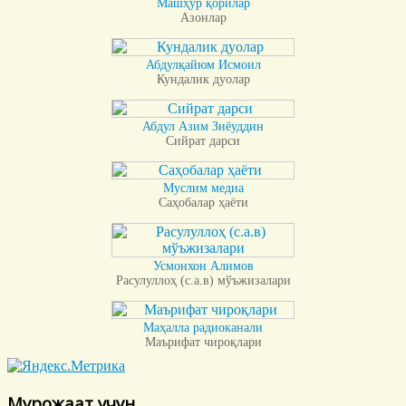
Машҳур қорилар
Азонлар
Абдулқайюм Исмоил
Кундалик дуолар
Абдул Азим Зиёуддин
Сийрат дарси
Муслим медиа
Саҳобалар ҳаёти
Усмонхон Алимов
Расулуллоҳ (с.а.в) мўъжизалари
Маҳалла радиоканали
Маърифат чироқлари
Мурожаат учун