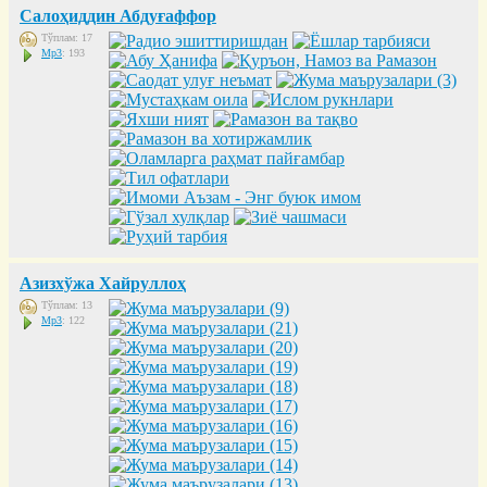
Салоҳиддин Абдуғаффор
Тўплам: 17
Mp3
: 193
Азизхўжа Хайруллоҳ
Тўплам: 13
Mp3
: 122