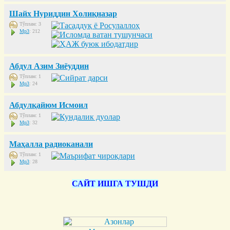
Шайх Нуриддин Холиқназар
Тўплам: 3
Mp3
: 212
Абдул Азим Зиёуддин
Тўплам: 1
Mp3
: 24
Абдулқайюм Исмоил
Тўплам: 1
Mp3
: 32
Маҳалла радиоканали
Тўплам: 1
Mp3
: 28
САЙТ ИШГА ТУШДИ