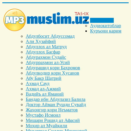
Бош саҳифа
Аудиокитоблар
Қуръони карим
Абдулбосит Абдуссомад
Али Ҳузайфий
Абдуллоҳ ал Матруд
Абдуллоҳ Басфар
Абдураҳмон Судайс
Абдурраҳмон ал-Усий
Абдурашид қори Баҳромов
Абдулқодир қори Ҳусанов
Абу Бакр Шатрий
Аҳмад Сауд
Аҳмад ал-Ажмий
Вадийъ ал Яманий
Бандар ибн Абдулазиз Балила
Доктор Айман Рушди Сувайд
Жаҳонгир қори Неъматов
Мустафо Исмоил
Мишари Рошид ал Афасий
Моҳир ал Муайқили
Муҳаммад Cиддиқ Миншавий