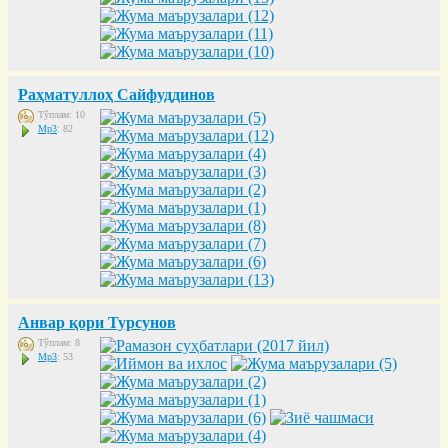
Раҳматуллоҳ Сайфуддинов
Тўплам: 10
Mp3
: 82
Анвар қори Турсунов
Тўплам: 8
Mp3
: 53