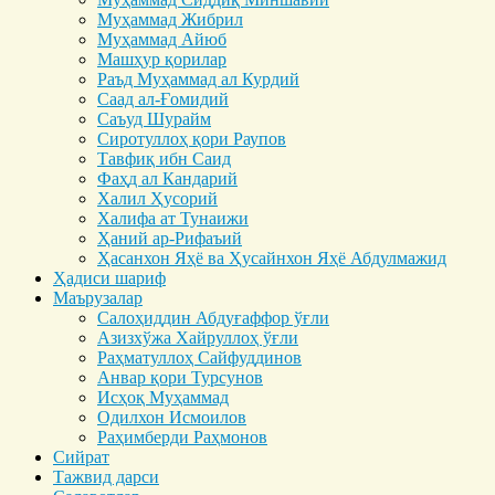
Муҳаммад Жибрил
Муҳаммад Айюб
Машҳур қорилар
Раъд Муҳаммад ал Курдий
Саад ал-Ғомидий
Саъуд Шурайм
Сиротуллоҳ қори Раупов
Тавфиқ ибн Саид
Фаҳд ал Кандарий
Халил Ҳусорий
Халифа ат Тунаижи
Ҳаний ар-Рифаъий
Ҳасанхон Яҳё ва Ҳусайнхон Яҳё Абдулмажид
Ҳадиси шариф
Маърузалар
Салоҳиддин Абдуғаффор ўғли
Азизхўжа Хайруллоҳ ўғли
Раҳматуллоҳ Сайфуддинов
Анвар қори Турсунов
Исҳоқ Муҳаммад
Одилхон Исмоилов
Раҳимберди Раҳмонов
Сийрат
Тажвид дарси