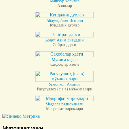
Машҳур қорилар
Азонлар
Абдулқайюм Исмоил
Кундалик дуолар
Абдул Азим Зиёуддин
Сийрат дарси
Муслим медиа
Саҳобалар ҳаёти
Усмонхон Алимов
Расулуллоҳ (с.а.в) мўъжизалари
Маҳалла радиоканали
Маърифат чироқлари
Мурожаат учун