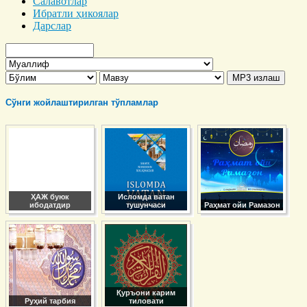
Салавотлар
Ибратли ҳикоялар
Дарслар
Сўнги жойлаштирилган тўпламлар
ҲАЖ буюк
Исломда ватан
ибодатдир
тушунчаси
Раҳмат ойи Рамазон
Қуръони карим
Руҳий тарбия
тиловати