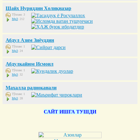
Шайх Нуриддин Холиқназар
Тўплам: 3
Mp3
: 212
Абдул Азим Зиёуддин
Тўплам: 1
Mp3
: 24
Абдулқайюм Исмоил
Тўплам: 1
Mp3
: 32
Маҳалла радиоканали
Тўплам: 1
Mp3
: 28
САЙТ ИШГА ТУШДИ