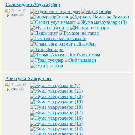
Салоҳиддин Абдуғаффор
Тўплам: 17
Mp3
: 193
Азизхўжа Хайруллоҳ
Тўплам: 13
Mp3
: 122