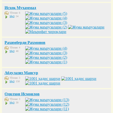
Исҳоқ Муҳаммад
Тўплам: 6
Mp3
: 54
Раҳимберди Раҳмонов
Тўплам: 4
Mp3
: 40
Абдулазиз Мансур
Тўплам: 3
Mp3
: 150
Одилхон Исмоилов
Тўплам: 3
Mp3
: 30