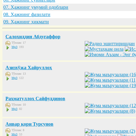
07. Ҳaжнинг умумий одоблaри
08. Ҳaжнинг фaзилaти
09. Ҳaжнинг ҳикмaти
Салоҳиддин Абдуғаффор
Тўплам: 17
Mp3
: 193
Азизхўжа Хайруллоҳ
Тўплам: 13
Mp3
: 122
Раҳматуллоҳ Сайфуддинов
Тўплам: 10
Mp3
: 82
Анвар қори Турсунов
Тўплам: 8
Mp3
: 53