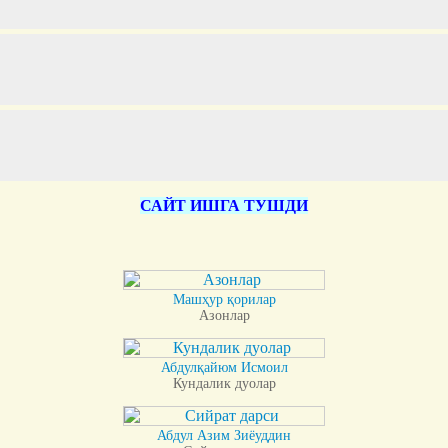
САЙТ ИШГА ТУШДИ
Машҳур қорилар
Азонлар
Абдулқайюм Исмоил
Кундалик дуолар
Абдул Азим Зиёуддин