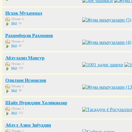
Исҳоқ Муҳаммад
Тўплам: 6
Mp3
: 54
Раҳимберди Раҳмонов
Тўплам: 4
Mp3
: 40
Абдулазиз Мансур
Тўплам: 3
Mp3
: 150
Одилхон Исмоилов
Тўплам: 3
Mp3
: 30
Шайх Нуриддин Холиқназар
Тўплам: 3
Mp3
: 212
Абдул Азим Зиёуддин
Тўплам: 1