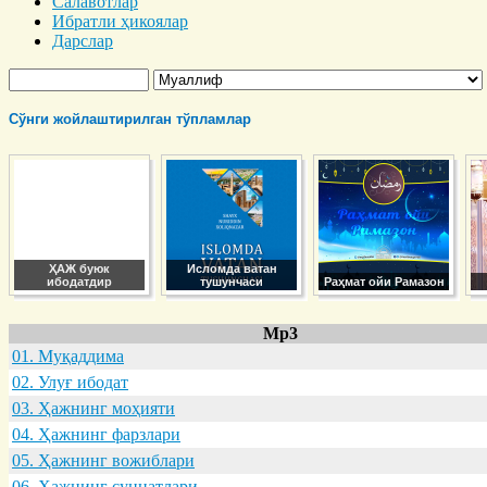
Салавотлар
Ибратли ҳикоялар
Дарслар
Сўнги жойлаштирилган тўпламлар
ҲАЖ буюк
Исломда ватан
ибодатдир
тушунчаси
Раҳмат ойи Рамазон
Mp3
01. Муқaддимa
02. Улуғ ибодaт
03. Ҳaжнинг моҳияти
04. Ҳaжнинг фaрзлaри
05. Ҳaжнинг вожиблaри
06. Ҳaжнинг суннaтлaри