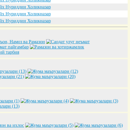
х Нуриддин Холиқназар
х Нуриддин Холиқназар
х Нуриддин Холиқназар