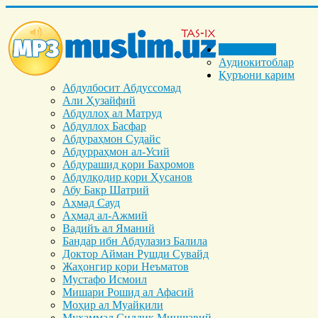
Бош саҳифа
Аудиокитоблар
Қуръони карим
Абдулбосит Абдуссомад
Али Ҳузайфий
Абдуллоҳ ал Матруд
Абдуллоҳ Басфар
Абдураҳмон Судайс
Абдурраҳмон ал-Усий
Абдурашид қори Баҳромов
Абдулқодир қори Ҳусанов
Абу Бакр Шатрий
Аҳмад Сауд
Аҳмад ал-Ажмий
Вадийъ ал Яманий
Бандар ибн Абдулазиз Балила
Доктор Айман Рушди Сувайд
Жаҳонгир қори Неъматов
Мустафо Исмоил
Мишари Рошид ал Афасий
Моҳир ал Муайқили
Муҳаммад Cиддиқ Миншавий