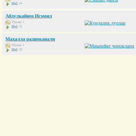
Mp3
: 24
Абдулқайюм Исмоил
Тўплам: 1
Mp3
: 32
Маҳалла радиоканали
Тўплам: 1
Mp3
: 28