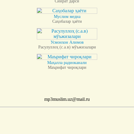
Сийрат дарси
Муслим медиа
Саҳобалар ҳаёти
Усмонхон Алимов
Расулуллоҳ (с.а.в) мўъжизалари
Маҳалла радиоканали
Маърифат чироқлари
mp3muslim.uz@mail.ru