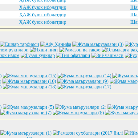
ҲАЖ буюк ибодатдир
Шай
ҲАЖ буюк ибодатдир
Шай
ҲАЖ буюк ибодатдир
Шай