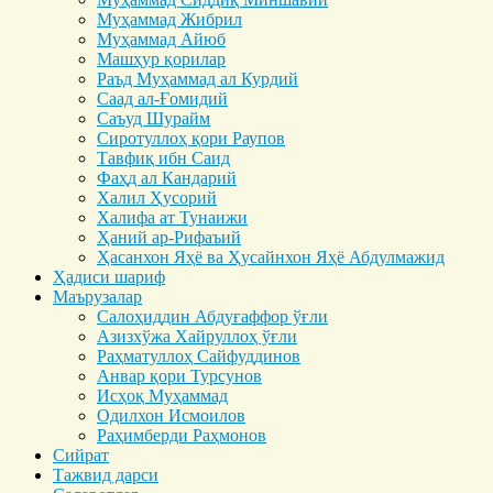
Муҳаммад Жибрил
Муҳаммад Айюб
Машҳур қорилар
Раъд Муҳаммад ал Курдий
Саад ал-Ғомидий
Саъуд Шурайм
Сиротуллоҳ қори Раупов
Тавфиқ ибн Саид
Фаҳд ал Кандарий
Халил Ҳусорий
Халифа ат Тунаижи
Ҳаний ар-Рифаъий
Ҳасанхон Яҳё ва Ҳусайнхон Яҳё Абдулмажид
Ҳадиси шариф
Маърузалар
Салоҳиддин Абдуғаффор ўғли
Азизхўжа Хайруллоҳ ўғли
Раҳматуллоҳ Сайфуддинов
Анвар қори Турсунов
Исҳоқ Муҳаммад
Одилхон Исмоилов
Раҳимберди Раҳмонов
Сийрат
Тажвид дарси