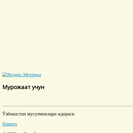
Мурожаат учун
Ўзбекистон мусулмонлари идораси
Наверх