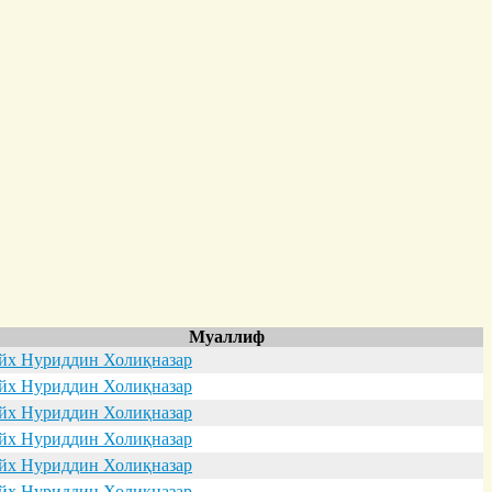
Муаллиф
х Нуриддин Холиқназар
х Нуриддин Холиқназар
х Нуриддин Холиқназар
х Нуриддин Холиқназар
х Нуриддин Холиқназар
х Нуриддин Холиқназар