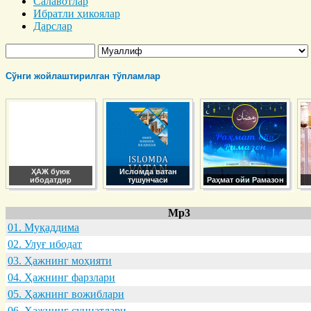
Салавотлар
Ибратли ҳикоялар
Дарслар
Сўнги жойлаштирилган тўпламлар
ҲАЖ буюк
Исломда ватан
ибодатдир
тушунчаси
Раҳмат ойи Рамазон
Mp3
01. Муқaддимa
02. Улуғ ибодaт
03. Ҳaжнинг моҳияти
04. Ҳaжнинг фaрзлaри
05. Ҳaжнинг вожиблaри
06. Ҳaжнинг суннaтлaри