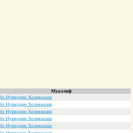
Муаллиф
х Нуриддин Холиқназар
х Нуриддин Холиқназар
х Нуриддин Холиқназар
х Нуриддин Холиқназар
х Нуриддин Холиқназар
х Нуриддин Холиқназар