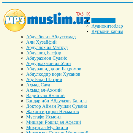
Бош саҳифа
Аудиокитоблар
Қуръони карим
Абдулбосит Абдуссомад
Али Ҳузайфий
Абдуллоҳ ал Матруд
Абдуллоҳ Басфар
Абдураҳмон Судайс
Абдурраҳмон ал-Усий
Абдурашид қори Баҳромов
Абдулқодир қори Ҳусанов
Абу Бакр Шатрий
Аҳмад Сауд
Аҳмад ал-Ажмий
Вадийъ ал Яманий
Бандар ибн Абдулазиз Балила
Доктор Айман Рушди Сувайд
Жаҳонгир қори Неъматов
Мустафо Исмоил
Мишари Рошид ал Афасий
Моҳир ал Муайқили
Муҳаммад Cиддиқ Миншавий