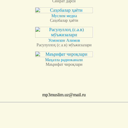
Сийрат дарси
Муслим медиа
Саҳобалар ҳаёти
Усмонхон Алимов
Расулуллоҳ (с.а.в) мўъжизалари
Маҳалла радиоканали
Маърифат чироқлари
mp3muslim.uz@mail.ru