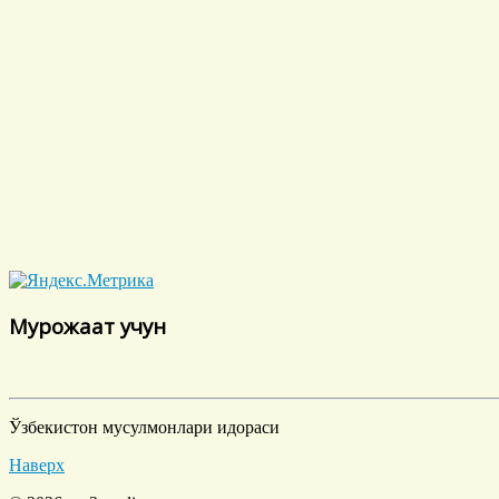
Мурожаат учун
Ўзбекистон мусулмонлари идораси
Наверх