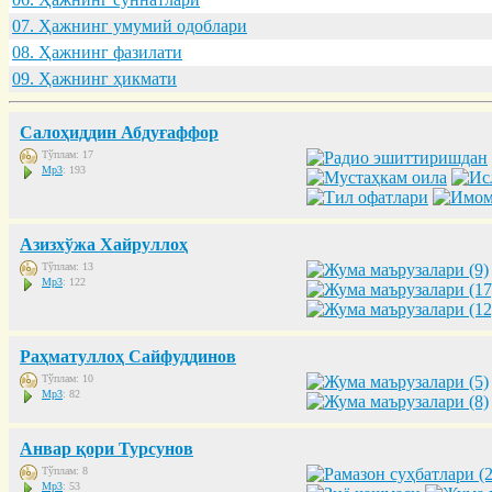
07. Ҳaжнинг умумий одоблaри
08. Ҳaжнинг фaзилaти
09. Ҳaжнинг ҳикмaти
Салоҳиддин Абдуғаффор
Тўплам: 17
Mp3
: 193
Азизхўжа Хайруллоҳ
Тўплам: 13
Mp3
: 122
Раҳматуллоҳ Сайфуддинов
Тўплам: 10
Mp3
: 82
Анвар қори Турсунов
Тўплам: 8
Mp3
: 53