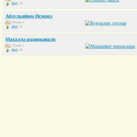
Mp3
: 24
Абдулқайюм Исмоил
Тўплам: 1
Mp3
: 32
Маҳалла радиоканали
Тўплам: 1
Mp3
: 28