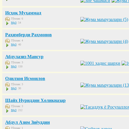
Исҳоқ Муҳаммад
Тўплам: 6
Mp3
: 54
Раҳимберди Раҳмонов
Тўплам: 4
Mp3
: 40
Абдулазиз Мансур
Тўплам: 3
Mp3
: 150
Одилхон Исмоилов
Тўплам: 3
Mp3
: 30
Шайх Нуриддин Холиқназар
Тўплам: 3
Mp3
: 212
Абдул Азим Зиёуддин
Тўплам: 1