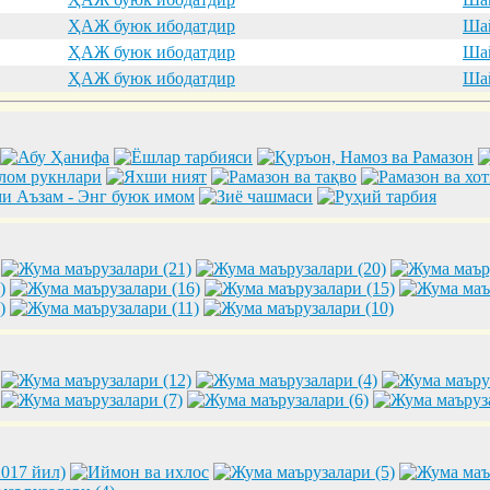
ҲАЖ буюк ибодатдир
Шай
ҲАЖ буюк ибодатдир
Шай
ҲАЖ буюк ибодатдир
Шай