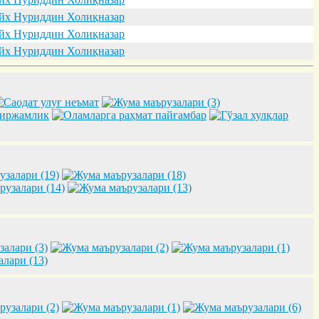
х Нуриддин Холиқназар
х Нуриддин Холиқназар
х Нуриддин Холиқназар