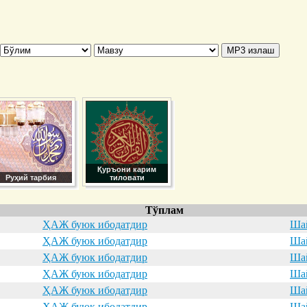
Қуръони карим
Руҳий тарбия
тиловати
Тўплам
ҲАЖ буюк ибодатдир
Шай
ҲАЖ буюк ибодатдир
Шай
ҲАЖ буюк ибодатдир
Шай
ҲАЖ буюк ибодатдир
Шай
ҲАЖ буюк ибодатдир
Шай
ҲАЖ буюк ибодатдир
Шай