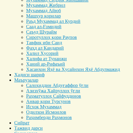
Муҳаммад Жибрил
Муҳаммад Айюб
Машҳур қорилар
Раъд Муҳаммад ал Курдий
Саад ал-Ғомидий
Саъуд Шурайм
Сиротуллоҳ қори Раупов
Тавфиқ ибн Саид
Фаҳд ал Кандарий
Халил Ҳусорий
Халифа ат Тунаижи
Ҳаний ар-Рифаъий
Ҳасанхон Яҳё ва Ҳусайнхон Яҳё Абдулмажид
Ҳадиси шариф
Маърузалар
Салоҳиддин Абдуғаффор ўғли
Азизхўжа Хайруллоҳ ўғли
Раҳматуллоҳ Сайфуддинов
Анвар қори Турсунов
Исҳоқ Муҳаммад
Одилхон Исмоилов
Раҳимберди Раҳмонов
Сийрат
Тажвид дарси