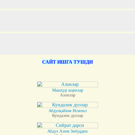
САЙТ ИШГА ТУШДИ
Машҳур қорилар
Азонлар
Абдулқайюм Исмоил
Кундалик дуолар
Абдул Азим Зиёуддин