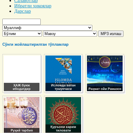
Салавотлар
Ибратли ҳикоялар
Дарслар
Сўнги жойлаштирилган тўпламлар
ҲАЖ буюк
Исломда ватан
ибодатдир
тушунчаси
Раҳмат ойи Рамазон
Қуръони карим
Руҳий тарбия
тиловати