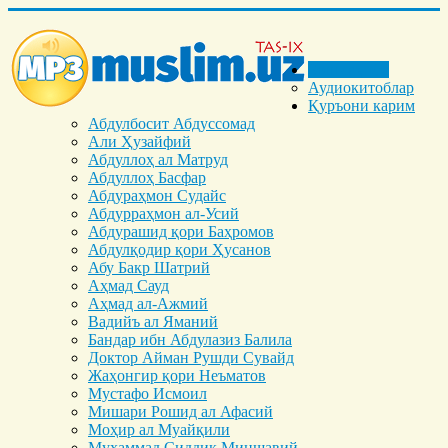
Бош саҳифа
Аудиокитоблар
Қуръони карим
Абдулбосит Абдуссомад
Али Ҳузайфий
Абдуллоҳ ал Матруд
Абдуллоҳ Басфар
Абдураҳмон Судайс
Абдурраҳмон ал-Усий
Абдурашид қори Баҳромов
Абдулқодир қори Ҳусанов
Абу Бакр Шатрий
Аҳмад Сауд
Аҳмад ал-Ажмий
Вадийъ ал Яманий
Бандар ибн Абдулазиз Балила
Доктор Айман Рушди Сувайд
Жаҳонгир қори Неъматов
Мустафо Исмоил
Мишари Рошид ал Афасий
Моҳир ал Муайқили
Муҳаммад Cиддиқ Миншавий