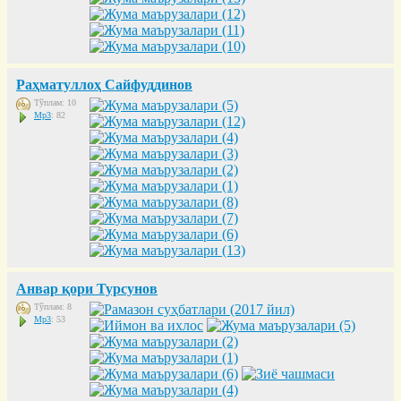
Раҳматуллоҳ Сайфуддинов
Тўплам: 10
Mp3
: 82
Анвар қори Турсунов
Тўплам: 8
Mp3
: 53