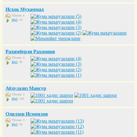
Исҳоқ Муҳаммад
Тўплам: 6
Mp3
: 54
Раҳимберди Раҳмонов
Тўплам: 4
Mp3
: 40
Абдулазиз Мансур
Тўплам: 3
Mp3
: 150
Одилхон Исмоилов
Тўплам: 3
Mp3
: 30