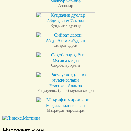
Машҳур қорилар
Азонлар
Абдулқайюм Исмоил
Кундалик дуолар
Абдул Азим Зиёуддин
Сийрат дарси
Муслим медиа
Саҳобалар ҳаёти
Усмонхон Алимов
Расулуллоҳ (с.а.в) мўъжизалари
Маҳалла радиоканали
Маърифат чироқлари
Мурожаат учун