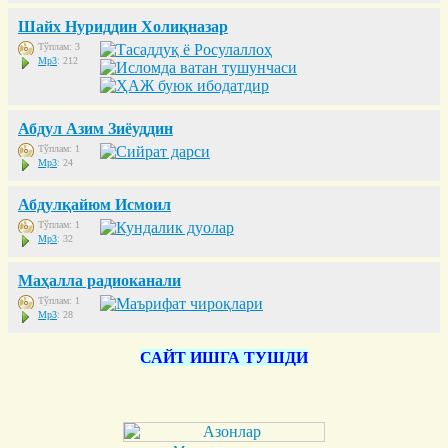
Шайх Нуриддин Холиқназар
Тўплам: 3
Mp3
: 212
Абдул Азим Зиёуддин
Тўплам: 1
Mp3
: 24
Абдулқайюм Исмоил
Тўплам: 1
Mp3
: 32
Маҳалла радиоканали
Тўплам: 1
Mp3
: 28
САЙТ ИШГА ТУШДИ