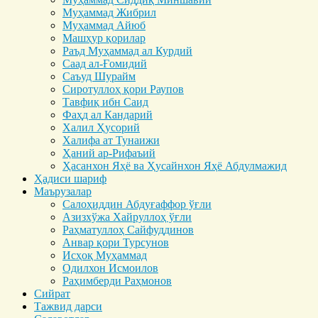
Муҳаммад Жибрил
Муҳаммад Айюб
Машҳур қорилар
Раъд Муҳаммад ал Курдий
Саад ал-Ғомидий
Саъуд Шурайм
Сиротуллоҳ қори Раупов
Тавфиқ ибн Саид
Фаҳд ал Кандарий
Халил Ҳусорий
Халифа ат Тунаижи
Ҳаний ар-Рифаъий
Ҳасанхон Яҳё ва Ҳусайнхон Яҳё Абдулмажид
Ҳадиси шариф
Маърузалар
Салоҳиддин Абдуғаффор ўғли
Азизхўжа Хайруллоҳ ўғли
Раҳматуллоҳ Сайфуддинов
Анвар қори Турсунов
Исҳоқ Муҳаммад
Одилхон Исмоилов
Раҳимберди Раҳмонов
Сийрат
Тажвид дарси