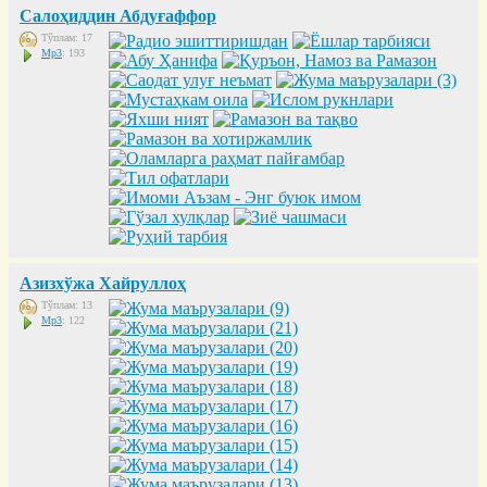
Салоҳиддин Абдуғаффор
Тўплам: 17
Mp3
: 193
Азизхўжа Хайруллоҳ
Тўплам: 13
Mp3
: 122