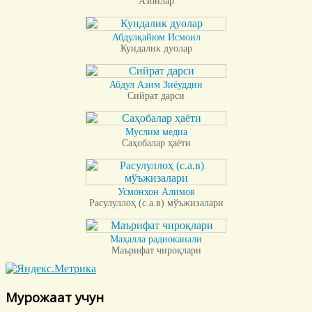
Азонлар
Абдулқайюм Исмоил
Кундалик дуолар
Абдул Азим Зиёуддин
Сийрат дарси
Муслим медиа
Саҳобалар ҳаёти
Усмонхон Алимов
Расулуллоҳ (с.а.в) мўъжизалари
Маҳалла радиоканали
Маърифат чироқлари
Мурожаат учун