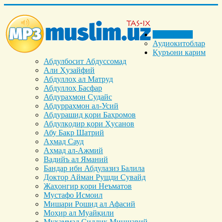
Бош саҳифа
Аудиокитоблар
Қуръони карим
Абдулбосит Абдуссомад
Али Ҳузайфий
Абдуллоҳ ал Матруд
Абдуллоҳ Басфар
Абдураҳмон Судайс
Абдурраҳмон ал-Усий
Абдурашид қори Баҳромов
Абдулқодир қори Ҳусанов
Абу Бакр Шатрий
Аҳмад Сауд
Аҳмад ал-Ажмий
Вадийъ ал Яманий
Бандар ибн Абдулазиз Балила
Доктор Айман Рушди Сувайд
Жаҳонгир қори Неъматов
Мустафо Исмоил
Мишари Рошид ал Афасий
Моҳир ал Муайқили
Муҳаммад Cиддиқ Миншавий