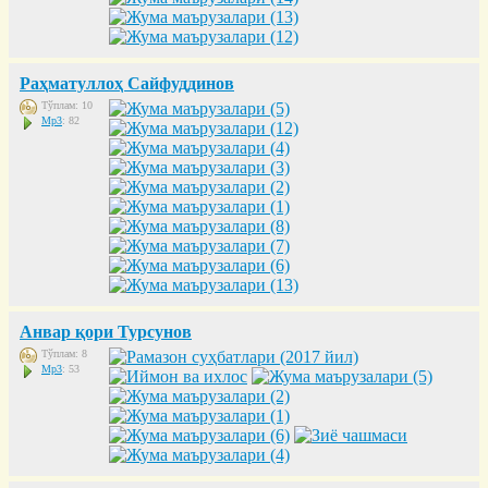
Раҳматуллоҳ Сайфуддинов
Тўплам: 10
Mp3
: 82
Анвар қори Турсунов
Тўплам: 8
Mp3
: 53