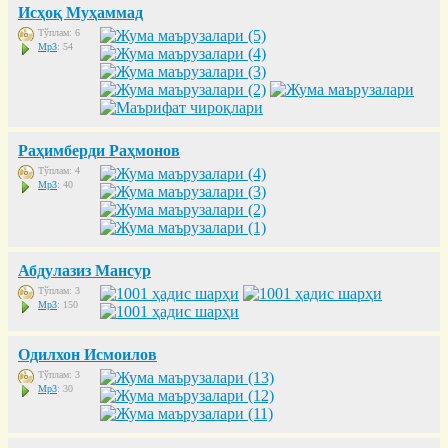
Исҳоқ Муҳаммад
Тўплам: 6
Mp3
: 54
Раҳимберди Раҳмонов
Тўплам: 4
Mp3
: 40
Абдулазиз Мансур
Тўплам: 3
Mp3
: 150
Одилхон Исмоилов
Тўплам: 3
Mp3
: 30