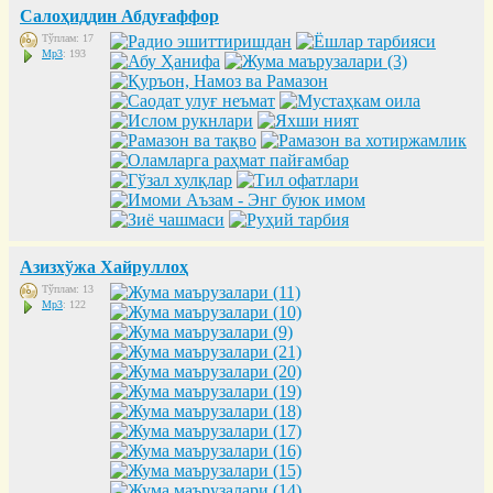
Салоҳиддин Абдуғаффор
Тўплам: 17
Mp3
: 193
Азизхўжа Хайруллоҳ
Тўплам: 13
Mp3
: 122