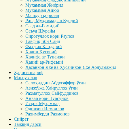
Муҳаммад Жибрил
Муҳаммад Айюб
Машҳур қорилар
Раъд Муҳаммад ал Курдий
Саад ал-Ғомидий
Саъуд Шурайм
Сиротуллоҳ қори Раупов
Тавфиқ ибн Саид
Фаҳд ал Кандарий
Халил Ҳусорий
Халифа ат Тунаижи
Ҳаний ар-Рифаъий
Ҳасанхон Яҳё ва Ҳусайнхон Яҳё Абдулмажид
Ҳадиси шариф
Маърузалар
Салоҳиддин Абдуғаффор ўғли
Азизхўжа Хайруллоҳ ўғли
Раҳматуллоҳ Сайфуддинов
Анвар қори Турсунов
Исҳоқ Муҳаммад
Одилхон Исмоилов
Раҳимберди Раҳмонов
Сийрат
Тажвид дарси