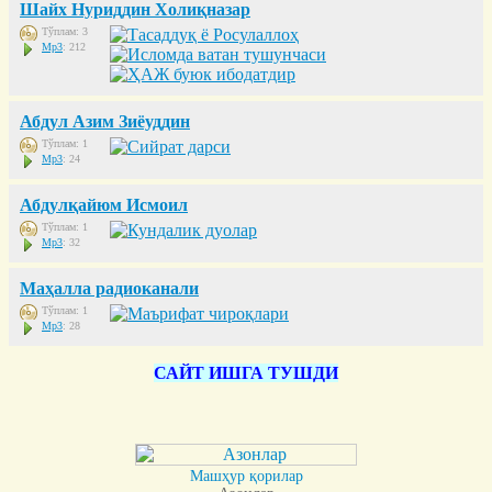
Шайх Нуриддин Холиқназар
Тўплам: 3
Mp3
: 212
Абдул Азим Зиёуддин
Тўплам: 1
Mp3
: 24
Абдулқайюм Исмоил
Тўплам: 1
Mp3
: 32
Маҳалла радиоканали
Тўплам: 1
Mp3
: 28
САЙТ ИШГА ТУШДИ
Машҳур қорилар