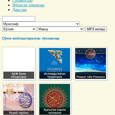
Салавотлар
Ибратли ҳикоялар
Дарслар
Сўнги жойлаштирилган тўпламлар
ҲАЖ буюк
Исломда ватан
ибодатдир
тушунчаси
Раҳмат ойи Рамазон
Қуръони карим
Руҳий тарбия
тиловати