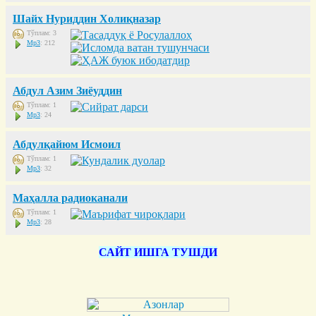
Шайх Нуриддин Холиқназар
Тўплам: 3
Mp3
: 212
Абдул Азим Зиёуддин
Тўплам: 1
Mp3
: 24
Абдулқайюм Исмоил
Тўплам: 1
Mp3
: 32
Маҳалла радиоканали
Тўплам: 1
Mp3
: 28
САЙТ ИШГА ТУШДИ