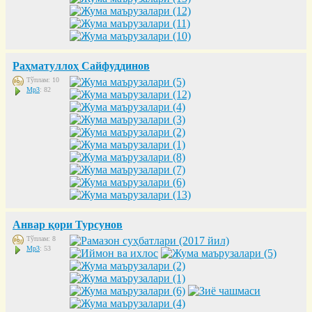
Раҳматуллоҳ Сайфуддинов
Тўплам: 10
Mp3
: 82
Анвар қори Турсунов
Тўплам: 8
Mp3
: 53