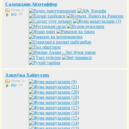
Салоҳиддин Абдуғаффор
Тўплам: 17
Mp3
: 193
Азизхўжа Хайруллоҳ
Тўплам: 13
Mp3
: 122