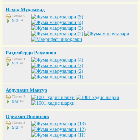
Исҳоқ Муҳаммад
Тўплам: 6
Mp3
: 54
Раҳимберди Раҳмонов
Тўплам: 4
Mp3
: 40
Абдулазиз Мансур
Тўплам: 3
Mp3
: 150
Одилхон Исмоилов
Тўплам: 3
Mp3
: 30