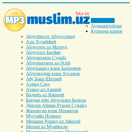
Бош саҳифа
Аудиокитоблар
Қуръони карим
Абдулбосит Абдуссомад
Али Ҳузайфий
Абдуллоҳ ал Матруд
Абдуллоҳ Басфар
Абдураҳмон Судайс
Абдурраҳмон ал-Усий
Абдурашид қори Баҳромов
Абдулқодир қори Ҳусанов
Абу Бакр Шатрий
Аҳмад Сауд
Аҳмад ал-Ажмий
Вадийъ ал Яманий
Бандар ибн Абдулазиз Балила
Доктор Айман Рушди Сувайд
Жаҳонгир қори Неъматов
Мустафо Исмоил
Мишари Рошид ал Афасий
Моҳир ал Муайқили
Муҳаммад Cиддиқ Миншавий