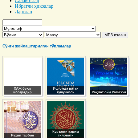
Салавотлар
Ибратли ҳикоялар
Дарслар
Сўнги жойлаштирилган тўпламлар
ҲАЖ буюк
Исломда ватан
ибодатдир
тушунчаси
Раҳмат ойи Рамазон
Қуръони карим
Руҳий тарбия
тиловати