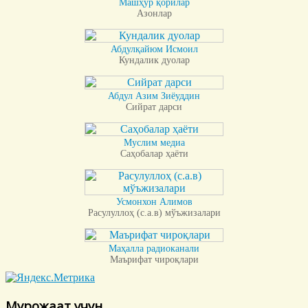
Машҳур қорилар
Азонлар
Абдулқайюм Исмоил
Кундалик дуолар
Абдул Азим Зиёуддин
Сийрат дарси
Муслим медиа
Саҳобалар ҳаёти
Усмонхон Алимов
Расулуллоҳ (с.а.в) мўъжизалари
Маҳалла радиоканали
Маърифат чироқлари
Мурожаат учун