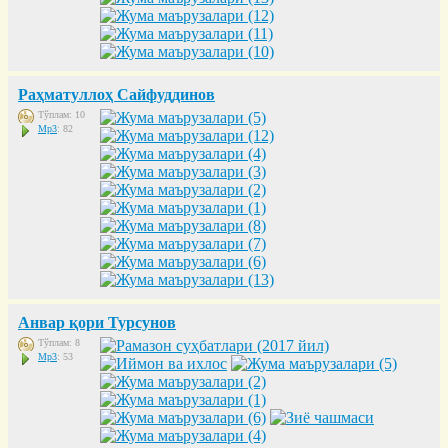
Раҳматуллоҳ Сайфуддинов
Тўплам: 10
Mp3
: 82
Анвар қори Турсунов
Тўплам: 8
Mp3
: 53