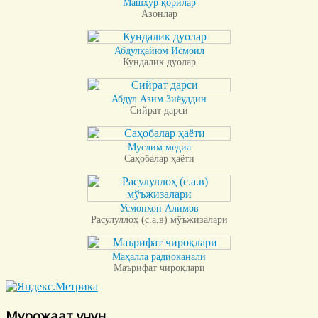
Машҳур қорилар
Азонлар
Абдулқайюм Исмоил
Кундалик дуолар
Абдул Азим Зиёуддин
Сийрат дарси
Муслим медиа
Саҳобалар ҳаёти
Усмонхон Алимов
Расулуллоҳ (с.а.в) мўъжизалари
Маҳалла радиоканали
Маърифат чироқлари
Мурожаат учун