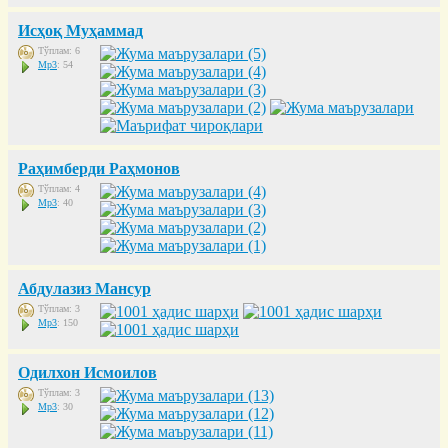
Исҳоқ Муҳаммад
Тўплам: 6
Mp3
: 54
Раҳимберди Раҳмонов
Тўплам: 4
Mp3
: 40
Абдулазиз Мансур
Тўплам: 3
Mp3
: 150
Одилхон Исмоилов
Тўплам: 3
Mp3
: 30