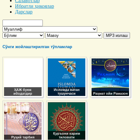
Салавотлар
Ибратли ҳикоялар
Дарслар
Сўнги жойлаштирилган тўпламлар
ҲАЖ буюк
Исломда ватан
ибодатдир
тушунчаси
Раҳмат ойи Рамазон
Қуръони карим
Руҳий тарбия
тиловати