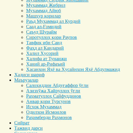
Муҳаммад Жибрил
Муҳаммад Айюб
Машҳур қорилар
Раъд Муҳаммад ал Курдий
Саад ал-Ғомидий
Саъуд Шурайм
Сиротуллоҳ қори Раупов
Тавфиқ ибн Саид
Фаҳд ал Кандарий
Халил Ҳусорий
Халифа ат Тунаижи
Ҳаний ар-Рифаъий
Ҳасанхон Яҳё ва Ҳусайнхон Яҳё Абдулмажид
Ҳадиси шариф
Маърузалар
Салоҳиддин Абдуғаффор ўғли
Азизхўжа Хайруллоҳ ўғли
Раҳматуллоҳ Сайфуддинов
Анвар қори Турсунов
Исҳоқ Муҳаммад
Одилхон Исмоилов
Раҳимберди Раҳмонов
Сийрат
Тажвид дарси