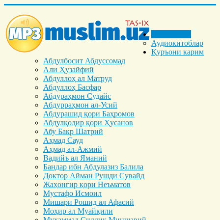
Бош саҳифа
Аудиокитоблар
Қуръони карим
Абдулбосит Абдуссомад
Али Ҳузайфий
Абдуллоҳ ал Матруд
Абдуллоҳ Басфар
Абдураҳмон Судайс
Абдурраҳмон ал-Усий
Абдурашид қори Баҳромов
Абдулқодир қори Ҳусанов
Абу Бакр Шатрий
Аҳмад Сауд
Аҳмад ал-Ажмий
Вадийъ ал Яманий
Бандар ибн Абдулазиз Балила
Доктор Айман Рушди Сувайд
Жаҳонгир қори Неъматов
Мустафо Исмоил
Мишари Рошид ал Афасий
Моҳир ал Муайқили
Муҳаммад Cиддиқ Миншавий