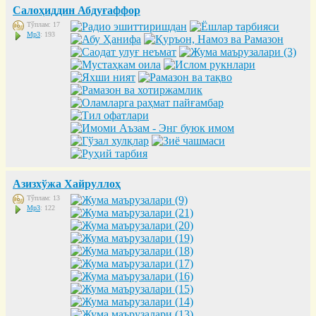
Салоҳиддин Абдуғаффор
Тўплам: 17
Mp3
: 193
Азизхўжа Хайруллоҳ
Тўплам: 13
Mp3
: 122