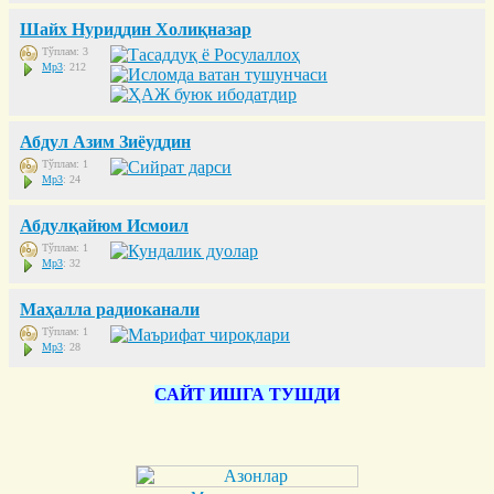
Шайх Нуриддин Холиқназар
Тўплам: 3
Mp3
: 212
Абдул Азим Зиёуддин
Тўплам: 1
Mp3
: 24
Абдулқайюм Исмоил
Тўплам: 1
Mp3
: 32
Маҳалла радиоканали
Тўплам: 1
Mp3
: 28
САЙТ ИШГА ТУШДИ