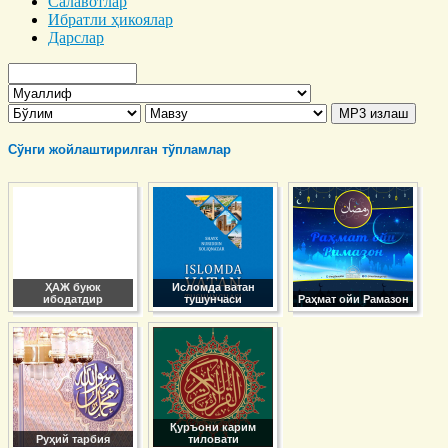
Салавотлар
Ибратли ҳикоялар
Дарслар
Сўнги жойлаштирилган тўпламлар
ҲАЖ буюк
Исломда ватан
ибодатдир
тушунчаси
Раҳмат ойи Рамазон
Қуръони карим
Руҳий тарбия
тиловати