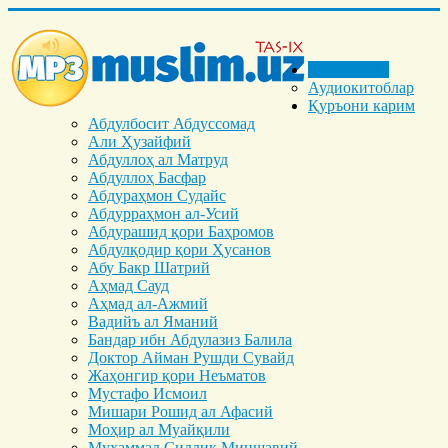
Бош саҳифа
Аудиокитоблар
Қуръони карим
Абдулбосит Абдуссомад
Али Ҳузайфий
Абдуллоҳ ал Матруд
Абдуллоҳ Басфар
Абдураҳмон Судайс
Абдурраҳмон ал-Усий
Абдурашид қори Баҳромов
Абдулқодир қори Ҳусанов
Абу Бакр Шатрий
Аҳмад Сауд
Аҳмад ал-Ажмий
Вадийъ ал Яманий
Бандар ибн Абдулазиз Балила
Доктор Айман Рушди Сувайд
Жаҳонгир қори Неъматов
Мустафо Исмоил
Мишари Рошид ал Афасий
Моҳир ал Муайқили
Муҳаммад Cиддиқ Миншавий