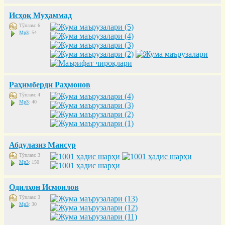
Исҳоқ Муҳаммад
Тўплам: 6
Mp3
: 54
Раҳимберди Раҳмонов
Тўплам: 4
Mp3
: 40
Абдулазиз Мансур
Тўплам: 3
Mp3
: 150
Одилхон Исмоилов
Тўплам: 3
Mp3
: 30