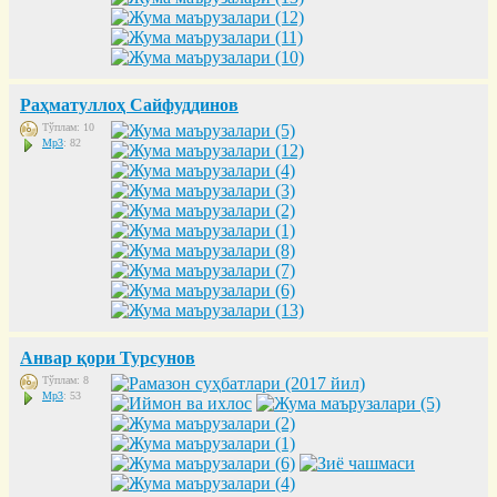
Раҳматуллоҳ Сайфуддинов
Тўплам: 10
Mp3
: 82
Анвар қори Турсунов
Тўплам: 8
Mp3
: 53