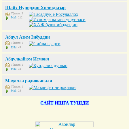
Шайх Нуриддин Холиқназар
Тўплам: 3
Mp3
: 212
Абдул Азим Зиёуддин
Тўплам: 1
Mp3
: 24
Абдулқайюм Исмоил
Тўплам: 1
Mp3
: 32
Маҳалла радиоканали
Тўплам: 1
Mp3
: 28
САЙТ ИШГА ТУШДИ