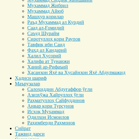
Муҳаммад Жибрил
Муҳаммад Айюб
Машҳур қорилар
Раъд Муҳаммад ал Курдий
Саад ал-Ғомидий
Саъуд Шурайм
Сиротуллоҳ қори Раупов
Тавфиқ ибн Саид
Фаҳд ал Кандарий
Халил Ҳусорий
Халифа ат Тунаижи
Ҳаний ар-Рифаъий
Ҳасанхон Яҳё ва Ҳусайнхон Яҳё Абдулмажид
Ҳадиси шариф
Маърузалар
Салоҳиддин Абдуғаффор ўғли
Азизхўжа Хайруллоҳ ўғли
Раҳматуллоҳ Сайфуддинов
Анвар қори Турсунов
Исҳоқ Муҳаммад
Одилхон Исмоилов
Раҳимберди Раҳмонов
Сийрат
Тажвид дарси