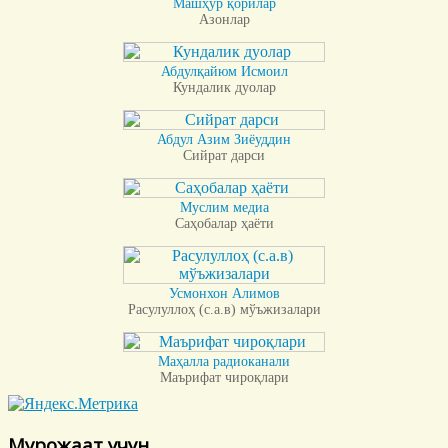
Машҳур қорилар
Азонлар
Абдулқайюм Исмоил
Кундалик дуолар
Абдул Азим Зиёуддин
Сийрат дарси
Муслим медиа
Саҳобалар ҳаёти
Усмонхон Алимов
Расулуллоҳ (с.а.в) мўъжизалари
Маҳалла радиоканали
Маърифат чироқлари
Мурожаат учун