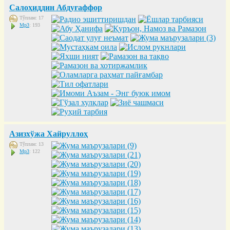
Салоҳиддин Абдуғаффор
Тўплам: 17
Mp3
: 193
Азизхўжа Хайруллоҳ
Тўплам: 13
Mp3
: 122