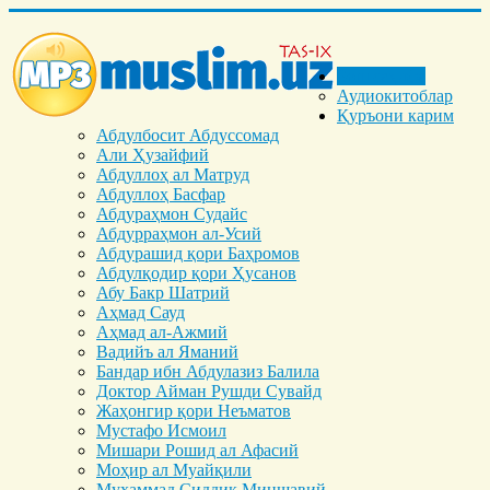
Бош саҳифа
Аудиокитоблар
Қуръони карим
Абдулбосит Абдуссомад
Али Ҳузайфий
Абдуллоҳ ал Матруд
Абдуллоҳ Басфар
Абдураҳмон Судайс
Абдурраҳмон ал-Усий
Абдурашид қори Баҳромов
Абдулқодир қори Ҳусанов
Абу Бакр Шатрий
Аҳмад Сауд
Аҳмад ал-Ажмий
Вадийъ ал Яманий
Бандар ибн Абдулазиз Балила
Доктор Айман Рушди Сувайд
Жаҳонгир қори Неъматов
Мустафо Исмоил
Мишари Рошид ал Афасий
Моҳир ал Муайқили
Муҳаммад Cиддиқ Миншавий