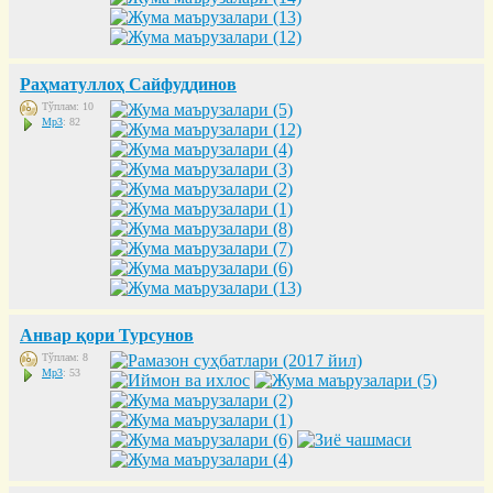
Раҳматуллоҳ Сайфуддинов
Тўплам: 10
Mp3
: 82
Анвар қори Турсунов
Тўплам: 8
Mp3
: 53