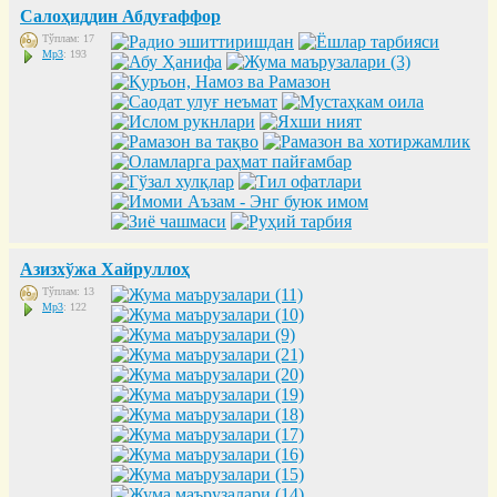
Салоҳиддин Абдуғаффор
Тўплам: 17
Mp3
: 193
Азизхўжа Хайруллоҳ
Тўплам: 13
Mp3
: 122