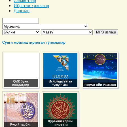
Салавотлар
Ибратли ҳикоялар
Дарслар
Сўнги жойлаштирилган тўпламлар
ҲАЖ буюк
Исломда ватан
ибодатдир
тушунчаси
Раҳмат ойи Рамазон
Қуръони карим
Руҳий тарбия
тиловати