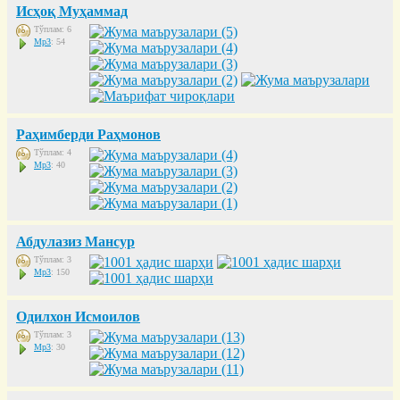
Исҳоқ Муҳаммад
Тўплам: 6
Mp3
: 54
Раҳимберди Раҳмонов
Тўплам: 4
Mp3
: 40
Абдулазиз Мансур
Тўплам: 3
Mp3
: 150
Одилхон Исмоилов
Тўплам: 3
Mp3
: 30