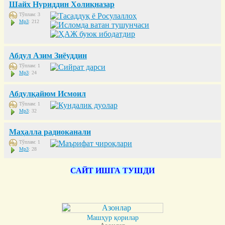
Шайх Нуриддин Холиқназар
Тўплам: 3
Mp3
: 212
Абдул Азим Зиёуддин
Тўплам: 1
Mp3
: 24
Абдулқайюм Исмоил
Тўплам: 1
Mp3
: 32
Маҳалла радиоканали
Тўплам: 1
Mp3
: 28
САЙТ ИШГА ТУШДИ
Машҳур қорилар