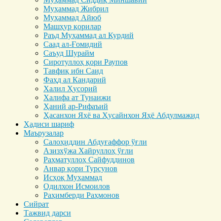
Муҳаммад Жибрил
Муҳаммад Айюб
Машҳур қорилар
Раъд Муҳаммад ал Курдий
Саад ал-Ғомидий
Саъуд Шурайм
Сиротуллоҳ қори Раупов
Тавфиқ ибн Саид
Фаҳд ал Кандарий
Халил Ҳусорий
Халифа ат Тунаижи
Ҳаний ар-Рифаъий
Ҳасанхон Яҳё ва Ҳусайнхон Яҳё Абдулмажид
Ҳадиси шариф
Маърузалар
Салоҳиддин Абдуғаффор ўғли
Азизхўжа Хайруллоҳ ўғли
Раҳматуллоҳ Сайфуддинов
Анвар қори Турсунов
Исҳоқ Муҳаммад
Одилхон Исмоилов
Раҳимберди Раҳмонов
Сийрат
Тажвид дарси