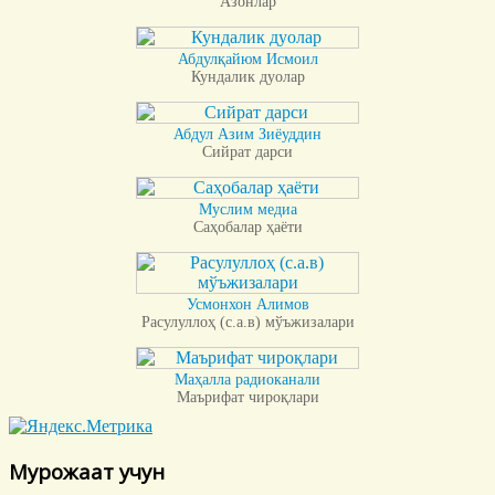
Азонлар
Абдулқайюм Исмоил
Кундалик дуолар
Абдул Азим Зиёуддин
Сийрат дарси
Муслим медиа
Саҳобалар ҳаёти
Усмонхон Алимов
Расулуллоҳ (с.а.в) мўъжизалари
Маҳалла радиоканали
Маърифат чироқлари
Мурожаат учун