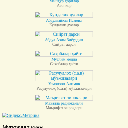
Машҳур қорилар
Азонлар
Абдулқайюм Исмоил
Кундалик дуолар
Абдул Азим Зиёуддин
Сийрат дарси
Муслим медиа
Саҳобалар ҳаёти
Усмонхон Алимов
Расулуллоҳ (с.а.в) мўъжизалари
Маҳалла радиоканали
Маърифат чироқлари
Мурожаат учун