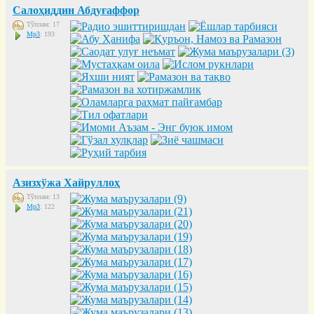
Салоҳиддин Абдуғаффор
Тўплам: 17
Mp3
: 193
Азизхўжа Хайруллоҳ
Тўплам: 13
Mp3
: 122