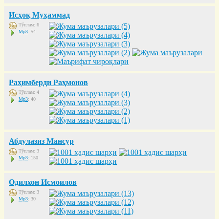
Исҳоқ Муҳаммад
Тўплам: 6
Mp3
: 54
Раҳимберди Раҳмонов
Тўплам: 4
Mp3
: 40
Абдулазиз Мансур
Тўплам: 3
Mp3
: 150
Одилхон Исмоилов
Тўплам: 3
Mp3
: 30