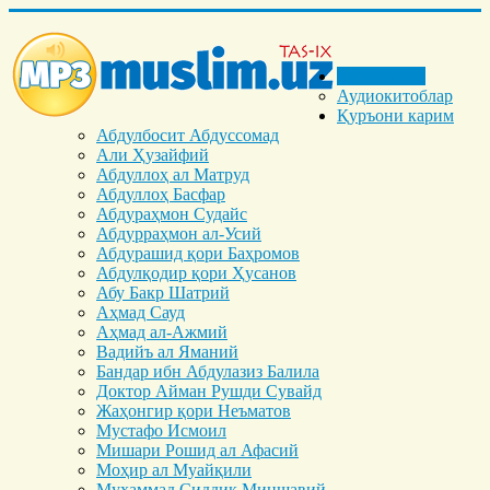
Бош саҳифа
Аудиокитоблар
Қуръони карим
Абдулбосит Абдуссомад
Али Ҳузайфий
Абдуллоҳ ал Матруд
Абдуллоҳ Басфар
Абдураҳмон Судайс
Абдурраҳмон ал-Усий
Абдурашид қори Баҳромов
Абдулқодир қори Ҳусанов
Абу Бакр Шатрий
Аҳмад Сауд
Аҳмад ал-Ажмий
Вадийъ ал Яманий
Бандар ибн Абдулазиз Балила
Доктор Айман Рушди Сувайд
Жаҳонгир қори Неъматов
Мустафо Исмоил
Мишари Рошид ал Афасий
Моҳир ал Муайқили
Муҳаммад Cиддиқ Миншавий