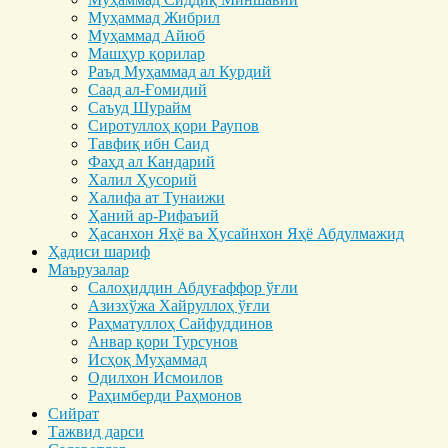
Муҳаммад Жибрил
Муҳаммад Айюб
Машҳур қорилар
Раъд Муҳаммад ал Курдий
Саад ал-Ғомидий
Саъуд Шурайм
Сиротуллоҳ қори Раупов
Тавфиқ ибн Саид
Фаҳд ал Кандарий
Халил Ҳусорий
Халифа ат Тунаижи
Ҳаний ар-Рифаъий
Ҳасанхон Яҳё ва Ҳусайнхон Яҳё Абдулмажид
Ҳадиси шариф
Маърузалар
Салоҳиддин Абдуғаффор ўғли
Азизхўжа Хайруллоҳ ўғли
Раҳматуллоҳ Сайфуддинов
Анвар қори Турсунов
Исҳоқ Муҳаммад
Одилхон Исмоилов
Раҳимберди Раҳмонов
Сийрат
Тажвид дарси