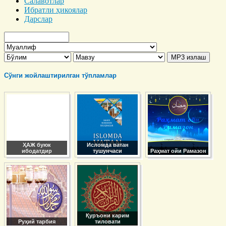
Салавотлар
Ибратли ҳикоялар
Дарслар
Сўнги жойлаштирилган тўпламлар
ҲАЖ буюк
Исломда ватан
ибодатдир
тушунчаси
Раҳмат ойи Рамазон
Қуръони карим
Руҳий тарбия
тиловати