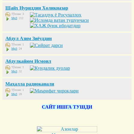
Шайх Нуриддин Холиқназар
Тўплам: 3
Mp3
: 212
Абдул Азим Зиёуддин
Тўплам: 1
Mp3
: 24
Абдулқайюм Исмоил
Тўплам: 1
Mp3
: 32
Маҳалла радиоканали
Тўплам: 1
Mp3
: 28
САЙТ ИШГА ТУШДИ