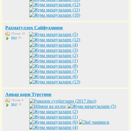
Раҳматуллоҳ Сайфуддинов
Тўплам: 10
Mp3
: 82
Анвар қори Турсунов
Тўплам: 8
Mp3
: 53