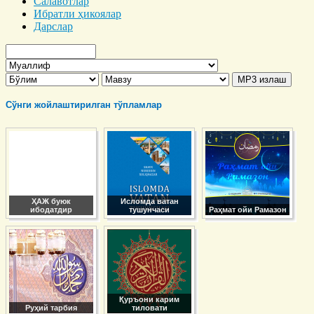
Салавотлар
Ибратли ҳикоялар
Дарслар
Сўнги жойлаштирилган тўпламлар
ҲАЖ буюк
Исломда ватан
ибодатдир
тушунчаси
Раҳмат ойи Рамазон
Қуръони карим
Руҳий тарбия
тиловати