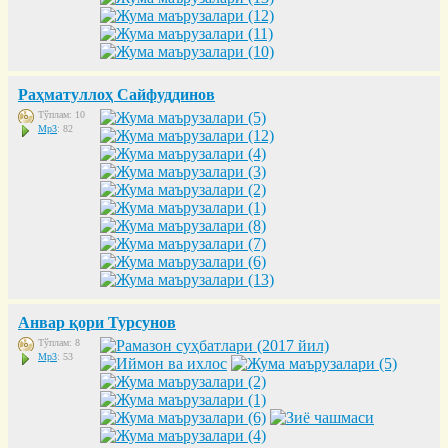
Раҳматуллоҳ Сайфуддинов
Тўплам: 10
Mp3
: 82
Анвар қори Турсунов
Тўплам: 8
Mp3
: 53