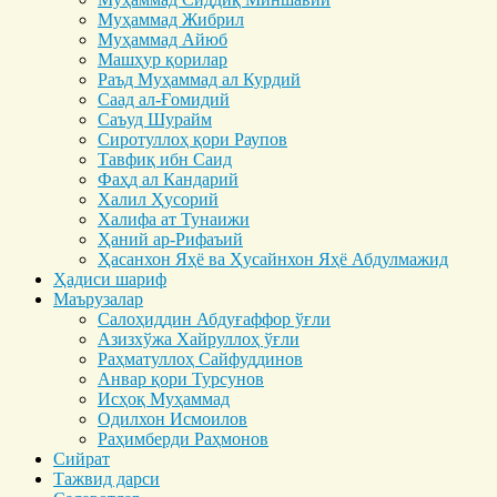
Муҳаммад Жибрил
Муҳаммад Айюб
Машҳур қорилар
Раъд Муҳаммад ал Курдий
Саад ал-Ғомидий
Саъуд Шурайм
Сиротуллоҳ қори Раупов
Тавфиқ ибн Саид
Фаҳд ал Кандарий
Халил Ҳусорий
Халифа ат Тунаижи
Ҳаний ар-Рифаъий
Ҳасанхон Яҳё ва Ҳусайнхон Яҳё Абдулмажид
Ҳадиси шариф
Маърузалар
Салоҳиддин Абдуғаффор ўғли
Азизхўжа Хайруллоҳ ўғли
Раҳматуллоҳ Сайфуддинов
Анвар қори Турсунов
Исҳоқ Муҳаммад
Одилхон Исмоилов
Раҳимберди Раҳмонов
Сийрат
Тажвид дарси