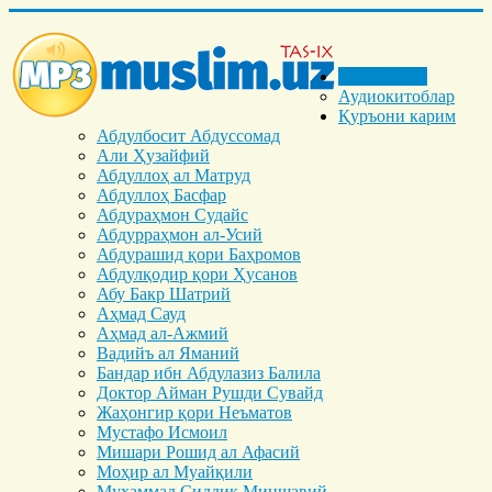
Бош саҳифа
Аудиокитоблар
Қуръони карим
Абдулбосит Абдуссомад
Али Ҳузайфий
Абдуллоҳ ал Матруд
Абдуллоҳ Басфар
Абдураҳмон Судайс
Абдурраҳмон ал-Усий
Абдурашид қори Баҳромов
Абдулқодир қори Ҳусанов
Абу Бакр Шатрий
Аҳмад Сауд
Аҳмад ал-Ажмий
Вадийъ ал Яманий
Бандар ибн Абдулазиз Балила
Доктор Айман Рушди Сувайд
Жаҳонгир қори Неъматов
Мустафо Исмоил
Мишари Рошид ал Афасий
Моҳир ал Муайқили
Муҳаммад Cиддиқ Миншавий