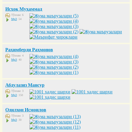
Исҳоқ Муҳаммад
Тўплам: 6
Mp3
: 54
Раҳимберди Раҳмонов
Тўплам: 4
Mp3
: 40
Абдулазиз Мансур
Тўплам: 3
Mp3
: 150
Одилхон Исмоилов
Тўплам: 3
Mp3
: 30