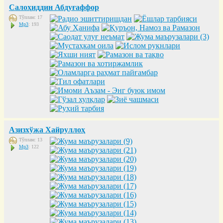
Салоҳиддин Абдуғаффор
Тўплам: 17
Mp3
: 193
Азизхўжа Хайруллоҳ
Тўплам: 13
Mp3
: 122