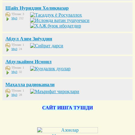
Шайх Нуриддин Холиқназар
Тўплам: 3
Mp3
: 212
Абдул Азим Зиёуддин
Тўплам: 1
Mp3
: 24
Абдулқайюм Исмоил
Тўплам: 1
Mp3
: 32
Маҳалла радиоканали
Тўплам: 1
Mp3
: 28
САЙТ ИШГА ТУШДИ