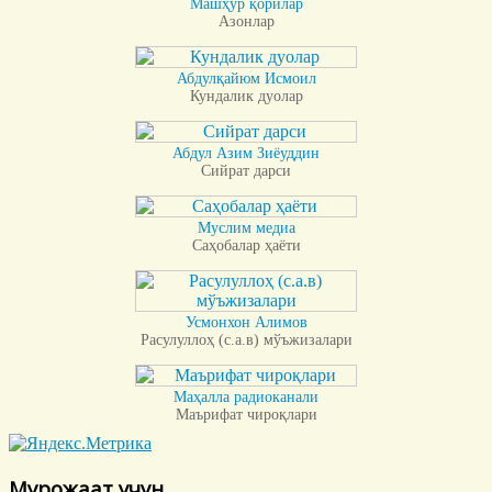
Машҳур қорилар
Азонлар
Абдулқайюм Исмоил
Кундалик дуолар
Абдул Азим Зиёуддин
Сийрат дарси
Муслим медиа
Саҳобалар ҳаёти
Усмонхон Алимов
Расулуллоҳ (с.а.в) мўъжизалари
Маҳалла радиоканали
Маърифат чироқлари
Мурожаат учун