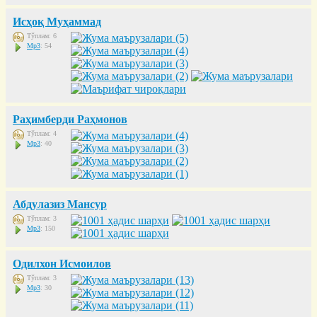
Исҳоқ Муҳаммад
Тўплам: 6
Mp3
: 54
Раҳимберди Раҳмонов
Тўплам: 4
Mp3
: 40
Абдулазиз Мансур
Тўплам: 3
Mp3
: 150
Одилхон Исмоилов
Тўплам: 3
Mp3
: 30