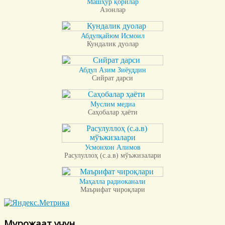
Машҳур қорилар
Азонлар
Абдулқайюм Исмоил
Кундалик дуолар
Абдул Азим Зиёуддин
Сийрат дарси
Муслим медиа
Саҳобалар ҳаёти
Усмонхон Алимов
Расулуллоҳ (с.а.в) мўъжизалари
Маҳалла радиоканали
Маърифат чироқлари
Мурожаат учун