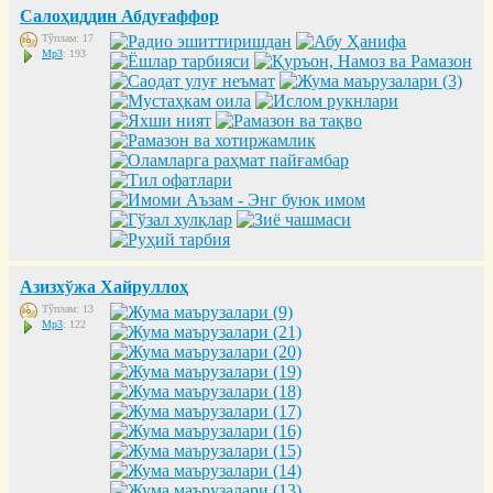
Салоҳиддин Абдуғаффор
Тўплам: 17
Mp3
: 193
Азизхўжа Хайруллоҳ
Тўплам: 13
Mp3
: 122