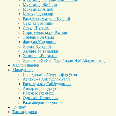
Муҳаммад Жибрил
Муҳаммад Айюб
Машҳур қорилар
Раъд Муҳаммад ал Курдий
Саад ал-Ғомидий
Саъуд Шурайм
Сиротуллоҳ қори Раупов
Тавфиқ ибн Саид
Фаҳд ал Кандарий
Халил Ҳусорий
Халифа ат Тунаижи
Ҳаний ар-Рифаъий
Ҳасанхон Яҳё ва Ҳусайнхон Яҳё Абдулмажид
Ҳадиси шариф
Маърузалар
Салоҳиддин Абдуғаффор ўғли
Азизхўжа Хайруллоҳ ўғли
Раҳматуллоҳ Сайфуддинов
Анвар қори Турсунов
Исҳоқ Муҳаммад
Одилхон Исмоилов
Раҳимберди Раҳмонов
Сийрат
Тажвид дарси