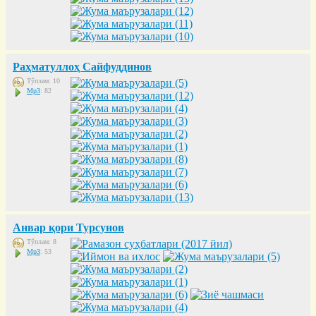
Раҳматуллоҳ Сайфуддинов
Тўплам: 10
Mp3
: 82
Анвар қори Турсунов
Тўплам: 8
Mp3
: 53