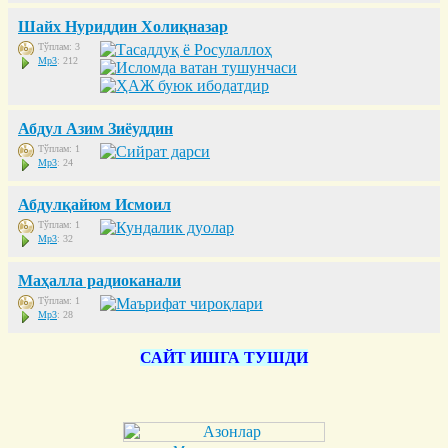
Шайх Нуриддин Холиқназар
Тўплам: 3
Mp3
: 212
Абдул Азим Зиёуддин
Тўплам: 1
Mp3
: 24
Абдулқайюм Исмоил
Тўплам: 1
Mp3
: 32
Маҳалла радиоканали
Тўплам: 1
Mp3
: 28
САЙТ ИШГА ТУШДИ