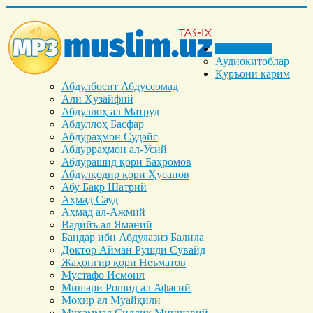
Бош саҳифа
Аудиокитоблар
Қуръони карим
Абдулбосит Абдуссомад
Али Ҳузайфий
Абдуллоҳ ал Матруд
Абдуллоҳ Басфар
Абдураҳмон Судайс
Абдурраҳмон ал-Усий
Абдурашид қори Баҳромов
Абдулқодир қори Ҳусанов
Абу Бакр Шатрий
Аҳмад Сауд
Аҳмад ал-Ажмий
Вадийъ ал Яманий
Бандар ибн Абдулазиз Балила
Доктор Айман Рушди Сувайд
Жаҳонгир қори Неъматов
Мустафо Исмоил
Мишари Рошид ал Афасий
Моҳир ал Муайқили
Муҳаммад Cиддиқ Миншавий