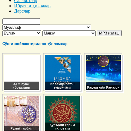
Салавотлар
Ибратли ҳикоялар
Дарслар
Сўнги жойлаштирилган тўпламлар
ҲАЖ буюк
Исломда ватан
ибодатдир
тушунчаси
Раҳмат ойи Рамазон
Қуръони карим
Руҳий тарбия
тиловати