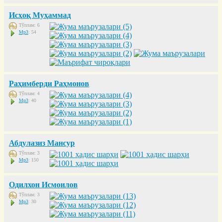
Исҳоқ Муҳаммад
Тўплам: 6
Mp3
: 54
Раҳимберди Раҳмонов
Тўплам: 4
Mp3
: 40
Абдулазиз Мансур
Тўплам: 3
Mp3
: 150
Одилхон Исмоилов
Тўплам: 3
Mp3
: 30