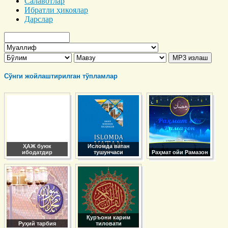
Салавотлар
Ибратли ҳикоялар
Дарслар
Сўнги жойлаштирилган тўпламлар
ҲАЖ буюк
Исломда ватан
ибодатдир
тушунчаси
Раҳмат ойи Рамазон
Қуръони карим
Руҳий тарбия
тиловати