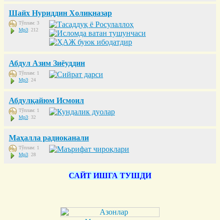
Шайх Нуриддин Холиқназар
Тўплам: 3
Mp3
: 212
Абдул Азим Зиёуддин
Тўплам: 1
Mp3
: 24
Абдулқайюм Исмоил
Тўплам: 1
Mp3
: 32
Маҳалла радиоканали
Тўплам: 1
Mp3
: 28
САЙТ ИШГА ТУШДИ