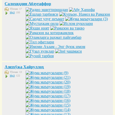
Салоҳиддин Абдуғаффор
Тўплам: 17
Mp3
: 193
Азизхўжа Хайруллоҳ
Тўплам: 13
Mp3
: 122