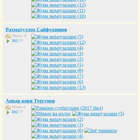
Раҳматуллоҳ Сайфуддинов
Тўплам: 10
Mp3
: 82
Анвар қори Турсунов
Тўплам: 8
Mp3
: 53