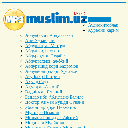
Бош саҳифа
Аудиокитоблар
Қуръони карим
Абдулбосит Абдуссомад
Али Ҳузайфий
Абдуллоҳ ал Матруд
Абдуллоҳ Басфар
Абдураҳмон Судайс
Абдурраҳмон ал-Усий
Абдурашид қори Баҳромов
Абдулқодир қори Ҳусанов
Абу Бакр Шатрий
Аҳмад Сауд
Аҳмад ал-Ажмий
Вадийъ ал Яманий
Бандар ибн Абдулазиз Балила
Доктор Айман Рушди Сувайд
Жаҳонгир қори Неъматов
Мустафо Исмоил
Мишари Рошид ал Афасий
Моҳир ал Муайқили
Муҳаммад Cиддиқ Миншавий