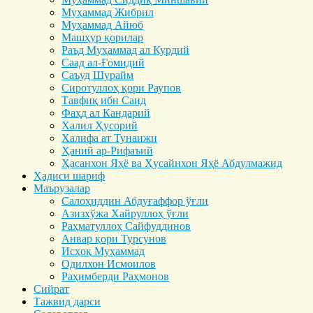
Муҳаммад Жибрил
Муҳаммад Айюб
Машҳур қорилар
Раъд Муҳаммад ал Курдий
Саад ал-Ғомидий
Саъуд Шурайм
Сиротуллоҳ қори Раупов
Тавфиқ ибн Саид
Фаҳд ал Кандарий
Халил Ҳусорий
Халифа ат Тунаижи
Ҳаний ар-Рифаъий
Ҳасанхон Яҳё ва Ҳусайнхон Яҳё Абдулмажид
Ҳадиси шариф
Маърузалар
Салоҳиддин Абдуғаффор ўғли
Азизхўжа Хайруллоҳ ўғли
Раҳматуллоҳ Сайфуддинов
Анвар қори Турсунов
Исҳоқ Муҳаммад
Одилхон Исмоилов
Раҳимберди Раҳмонов
Сийрат
Тажвид дарси