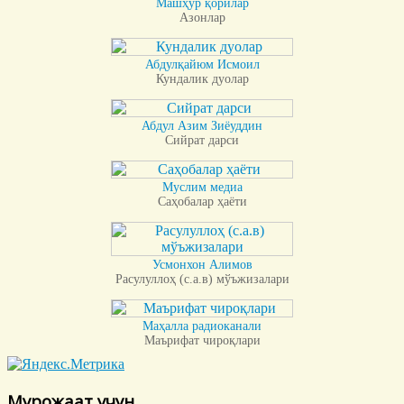
Машҳур қорилар
Азонлар
Абдулқайюм Исмоил
Кундалик дуолар
Абдул Азим Зиёуддин
Сийрат дарси
Муслим медиа
Саҳобалар ҳаёти
Усмонхон Алимов
Расулуллоҳ (с.а.в) мўъжизалари
Маҳалла радиоканали
Маърифат чироқлари
Мурожаат учун