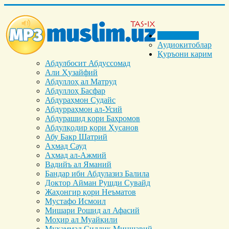
Бош саҳифа
Аудиокитоблар
Қуръони карим
Абдулбосит Абдуссомад
Али Ҳузайфий
Абдуллоҳ ал Матруд
Абдуллоҳ Басфар
Абдураҳмон Судайс
Абдурраҳмон ал-Усий
Абдурашид қори Баҳромов
Абдулқодир қори Ҳусанов
Абу Бакр Шатрий
Аҳмад Сауд
Аҳмад ал-Ажмий
Вадийъ ал Яманий
Бандар ибн Абдулазиз Балила
Доктор Айман Рушди Сувайд
Жаҳонгир қори Неъматов
Мустафо Исмоил
Мишари Рошид ал Афасий
Моҳир ал Муайқили
Муҳаммад Cиддиқ Миншавий