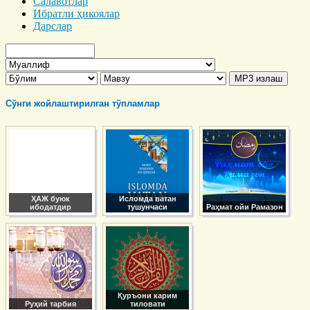
Салавотлар
Ибратли ҳикоялар
Дарслар
Сўнги жойлаштирилган тўпламлар
ҲАЖ буюк
Исломда ватан
ибодатдир
тушунчаси
Раҳмат ойи Рамазон
Қуръони карим
Руҳий тарбия
тиловати