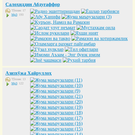
Салоҳиддин Абдуғаффор
Тўплам: 17
Mp3
: 193
Азизхўжа Хайруллоҳ
Тўплам: 13
Mp3
: 122