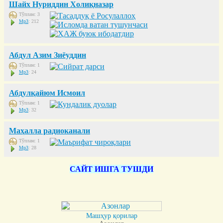
Шайх Нуриддин Холиқназар
Тўплам: 3
Mp3
: 212
Абдул Азим Зиёуддин
Тўплам: 1
Mp3
: 24
Абдулқайюм Исмоил
Тўплам: 1
Mp3
: 32
Маҳалла радиоканали
Тўплам: 1
Mp3
: 28
САЙТ ИШГА ТУШДИ
Машҳур қорилар