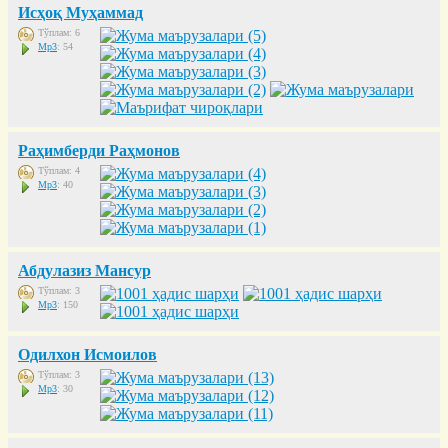
Исҳоқ Муҳаммад
Тўплам: 6
Mp3
: 54
Раҳимберди Раҳмонов
Тўплам: 4
Mp3
: 40
Абдулазиз Мансур
Тўплам: 3
Mp3
: 150
Одилхон Исмоилов
Тўплам: 3
Mp3
: 30