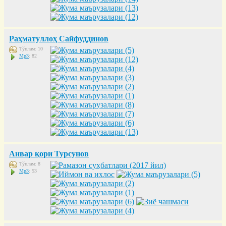
Раҳматуллоҳ Сайфуддинов
Тўплам: 10
Mp3
: 82
Анвар қори Турсунов
Тўплам: 8
Mp3
: 53