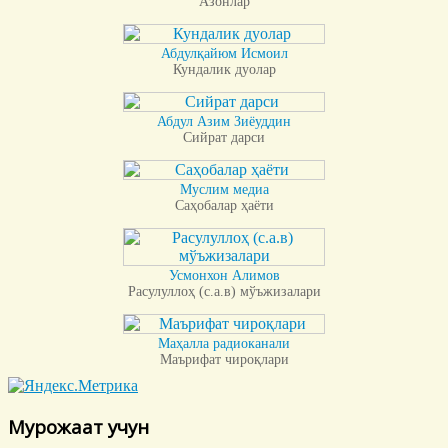
Азонлар
Абдулқайюм Исмоил
Кундалик дуолар
Абдул Азим Зиёуддин
Сийрат дарси
Муслим медиа
Саҳобалар ҳаёти
Усмонхон Алимов
Расулуллоҳ (с.а.в) мўъжизалари
Маҳалла радиоканали
Маърифат чироқлари
Мурожаат учун