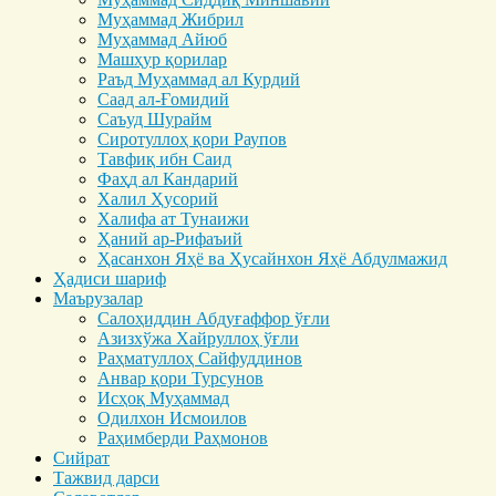
Муҳаммад Жибрил
Муҳаммад Айюб
Машҳур қорилар
Раъд Муҳаммад ал Курдий
Саад ал-Ғомидий
Саъуд Шурайм
Сиротуллоҳ қори Раупов
Тавфиқ ибн Саид
Фаҳд ал Кандарий
Халил Ҳусорий
Халифа ат Тунаижи
Ҳаний ар-Рифаъий
Ҳасанхон Яҳё ва Ҳусайнхон Яҳё Абдулмажид
Ҳадиси шариф
Маърузалар
Салоҳиддин Абдуғаффор ўғли
Азизхўжа Хайруллоҳ ўғли
Раҳматуллоҳ Сайфуддинов
Анвар қори Турсунов
Исҳоқ Муҳаммад
Одилхон Исмоилов
Раҳимберди Раҳмонов
Сийрат
Тажвид дарси