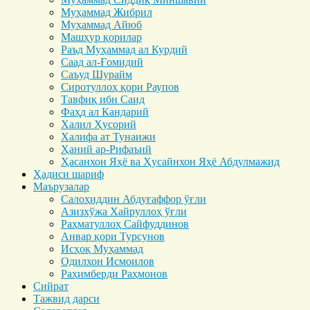
Муҳаммад Жибрил
Муҳаммад Айюб
Машҳур қорилар
Раъд Муҳаммад ал Курдий
Саад ал-Ғомидий
Саъуд Шурайм
Сиротуллоҳ қори Раупов
Тавфиқ ибн Саид
Фаҳд ал Кандарий
Халил Ҳусорий
Халифа ат Тунаижи
Ҳаний ар-Рифаъий
Ҳасанхон Яҳё ва Ҳусайнхон Яҳё Абдулмажид
Ҳадиси шариф
Маърузалар
Салоҳиддин Абдуғаффор ўғли
Азизхўжа Хайруллоҳ ўғли
Раҳматуллоҳ Сайфуддинов
Анвар қори Турсунов
Исҳоқ Муҳаммад
Одилхон Исмоилов
Раҳимберди Раҳмонов
Сийрат
Тажвид дарси