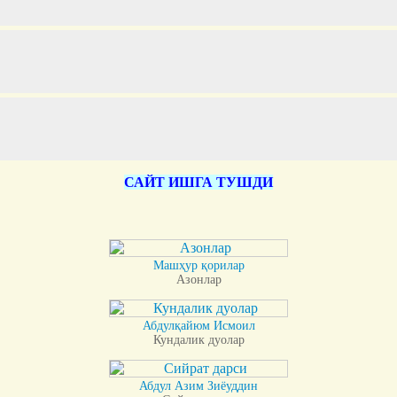
САЙТ ИШГА ТУШДИ
Машҳур қорилар
Азонлар
Абдулқайюм Исмоил
Кундалик дуолар
Абдул Азим Зиёуддин