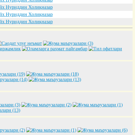
х Нуриддин Холиқназар
х Нуриддин Холиқназар
х Нуриддин Холиқназар