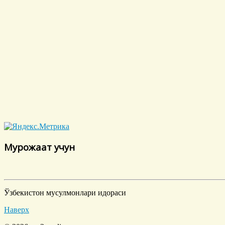
Мурожаат учун
Ўзбекистон мусулмонлари идораси
Наверх