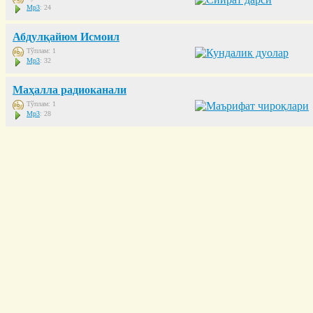
Mp3
: 24
Абдулқайюм Исмоил
Тўплам: 1
Mp3
: 32
Маҳалла радиоканали
Тўплам: 1
Mp3
: 28