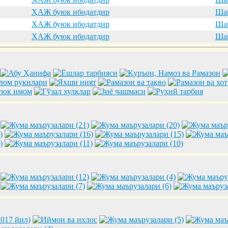
ҲАЖ буюк ибодатдир
Шай
ҲАЖ буюк ибодатдир
Шай
ҲАЖ буюк ибодатдир
Шай