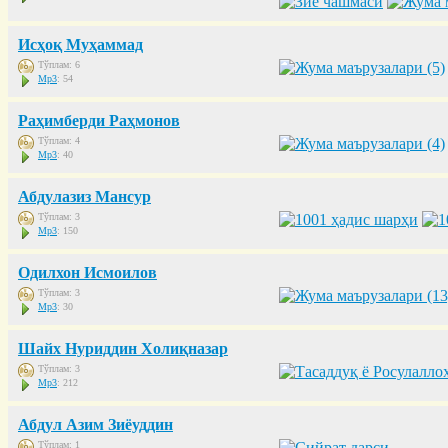
Исҳоқ Муҳаммад
Тўплам: 6
Mp3
: 54
Раҳимберди Раҳмонов
Тўплам: 4
Mp3
: 40
Абдулазиз Мансур
Тўплам: 3
Mp3
: 150
Одилхон Исмоилов
Тўплам: 3
Mp3
: 30
Шайх Нуриддин Холиқназар
Тўплам: 3
Mp3
: 212
Абдул Азим Зиёуддин
Тўплам: 1