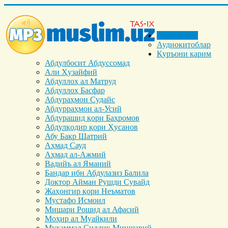
Бош саҳифа
Аудиокитоблар
Қуръони карим
Абдулбосит Абдуссомад
Али Ҳузайфий
Абдуллоҳ ал Матруд
Абдуллоҳ Басфар
Абдураҳмон Судайс
Абдурраҳмон ал-Усий
Абдурашид қори Баҳромов
Абдулқодир қори Ҳусанов
Абу Бакр Шатрий
Аҳмад Сауд
Аҳмад ал-Ажмий
Вадийъ ал Яманий
Бандар ибн Абдулазиз Балила
Доктор Айман Рушди Сувайд
Жаҳонгир қори Неъматов
Мустафо Исмоил
Мишари Рошид ал Афасий
Моҳир ал Муайқили
Муҳаммад Cиддиқ Миншавий