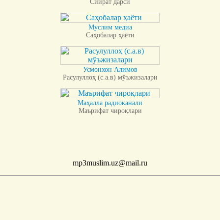
Сийрат дарси
Муслим медиа
Саҳобалар ҳаёти
Усмонхон Алимов
Расулуллоҳ (с.а.в) мўъжизалари
Маҳалла радиоканали
Маърифат чироқлари
mp3muslim.uz@mail.ru