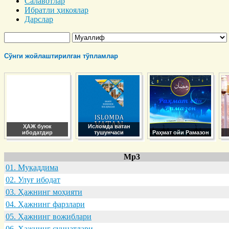
Салавотлар
Ибратли ҳикоялар
Дарслар
Сўнги жойлаштирилган тўпламлар
ҲАЖ буюк
Исломда ватан
ибодатдир
тушунчаси
Раҳмат ойи Рамазон
Mp3
01. Муқaддимa
02. Улуғ ибодaт
03. Ҳaжнинг моҳияти
04. Ҳaжнинг фaрзлaри
05. Ҳaжнинг вожиблaри
06. Ҳaжнинг суннaтлaри