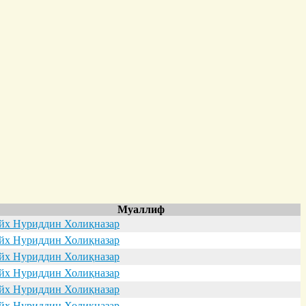
Муаллиф
х Нуриддин Холиқназар
х Нуриддин Холиқназар
х Нуриддин Холиқназар
х Нуриддин Холиқназар
х Нуриддин Холиқназар
х Нуриддин Холиқназар