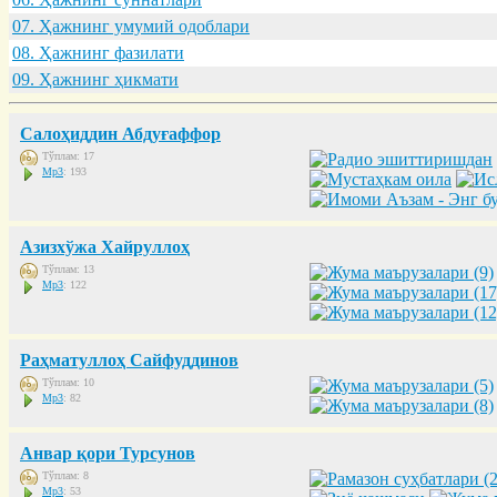
07. Ҳaжнинг умумий одоблaри
08. Ҳaжнинг фaзилaти
09. Ҳaжнинг ҳикмaти
Салоҳиддин Абдуғаффор
Тўплам: 17
Mp3
: 193
Азизхўжа Хайруллоҳ
Тўплам: 13
Mp3
: 122
Раҳматуллоҳ Сайфуддинов
Тўплам: 10
Mp3
: 82
Анвар қори Турсунов
Тўплам: 8
Mp3
: 53