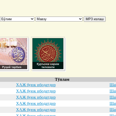
Қуръони карим
Руҳий тарбия
тиловати
Тўплам
ҲАЖ буюк ибодатдир
Шай
ҲАЖ буюк ибодатдир
Шай
ҲАЖ буюк ибодатдир
Шай
ҲАЖ буюк ибодатдир
Шай
ҲАЖ буюк ибодатдир
Шай
ҲАЖ буюк ибодатдир
Шай