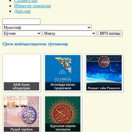
Салавотлар
Ибратли ҳикоялар
Дарслар
Сўнги жойлаштирилган тўпламлар
ҲАЖ буюк
Исломда ватан
ибодатдир
тушунчаси
Раҳмат ойи Рамазон
Қуръони карим
Руҳий тарбия
тиловати