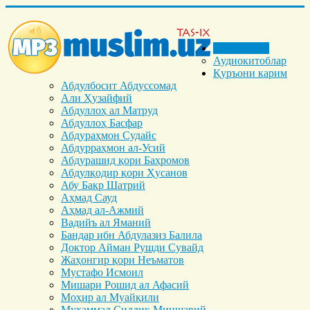
Бош саҳифа
Аудиокитоблар
Қуръони карим
Абдулбосит Абдуссомад
Али Ҳузайфий
Абдуллоҳ ал Матруд
Абдуллоҳ Басфар
Абдураҳмон Судайс
Абдурраҳмон ал-Усий
Абдурашид қори Баҳромов
Абдулқодир қори Ҳусанов
Абу Бакр Шатрий
Аҳмад Сауд
Аҳмад ал-Ажмий
Вадийъ ал Яманий
Бандар ибн Абдулазиз Балила
Доктор Айман Рушди Сувайд
Жаҳонгир қори Неъматов
Мустафо Исмоил
Мишари Рошид ал Афасий
Моҳир ал Муайқили
Муҳаммад Cиддиқ Миншавий