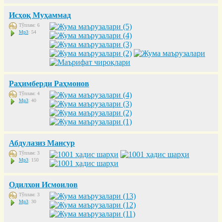
Исҳоқ Муҳаммад
Тўплам: 6
Mp3
: 54
Раҳимберди Раҳмонов
Тўплам: 4
Mp3
: 40
Абдулазиз Мансур
Тўплам: 3
Mp3
: 150
Одилхон Исмоилов
Тўплам: 3
Mp3
: 30