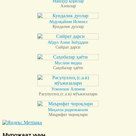
Машҳур қорилар
Азонлар
Абдулқайюм Исмоил
Кундалик дуолар
Абдул Азим Зиёуддин
Сийрат дарси
Муслим медиа
Саҳобалар ҳаёти
Усмонхон Алимов
Расулуллоҳ (с.а.в) мўъжизалари
Маҳалла радиоканали
Маърифат чироқлари
Мурожаат учун