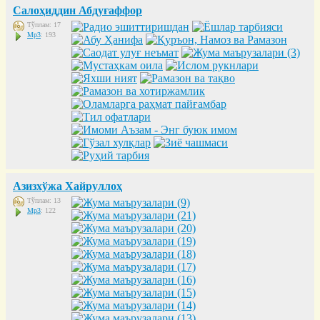
Салоҳиддин Абдуғаффор
Тўплам: 17
Mp3
: 193
Азизхўжа Хайруллоҳ
Тўплам: 13
Mp3
: 122