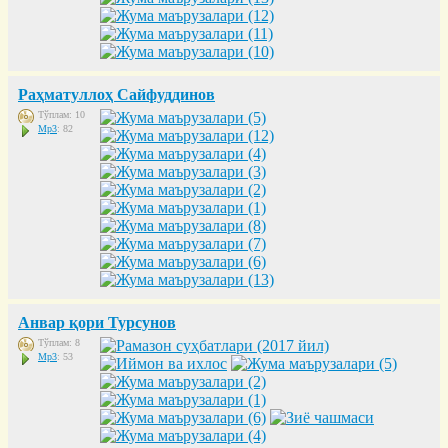
Раҳматуллоҳ Сайфуддинов
Тўплам: 10
Mp3
: 82
Анвар қори Турсунов
Тўплам: 8
Mp3
: 53