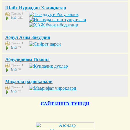
Шайх Нуриддин Холиқназар
Тўплам: 3
Mp3
: 212
Абдул Азим Зиёуддин
Тўплам: 1
Mp3
: 24
Абдулқайюм Исмоил
Тўплам: 1
Mp3
: 32
Маҳалла радиоканали
Тўплам: 1
Mp3
: 28
САЙТ ИШГА ТУШДИ