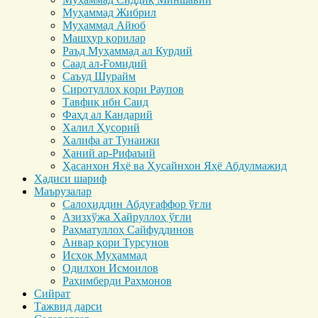
Муҳаммад Жибрил
Муҳаммад Айюб
Машҳур қорилар
Раъд Муҳаммад ал Курдий
Саад ал-Ғомидий
Саъуд Шурайм
Сиротуллоҳ қори Раупов
Тавфиқ ибн Саид
Фаҳд ал Кандарий
Халил Ҳусорий
Халифа ат Тунаижи
Ҳаний ар-Рифаъий
Ҳасанхон Яҳё ва Ҳусайнхон Яҳё Абдулмажид
Ҳадиси шариф
Маърузалар
Салоҳиддин Абдуғаффор ўғли
Азизхўжа Хайруллоҳ ўғли
Раҳматуллоҳ Сайфуддинов
Анвар қори Турсунов
Исҳоқ Муҳаммад
Одилхон Исмоилов
Раҳимберди Раҳмонов
Сийрат
Тажвид дарси