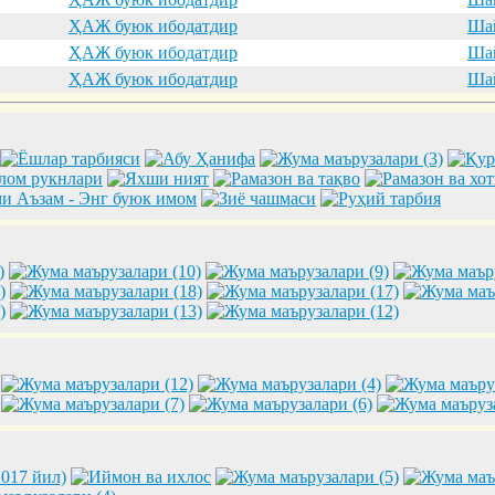
ҲАЖ буюк ибодатдир
Шай
ҲАЖ буюк ибодатдир
Шай
ҲАЖ буюк ибодатдир
Шай