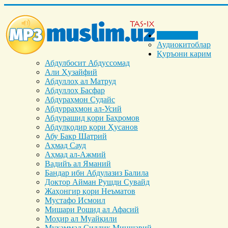
Бош саҳифа
Аудиокитоблар
Қуръони карим
Абдулбосит Абдуссомад
Али Ҳузайфий
Абдуллоҳ ал Матруд
Абдуллоҳ Басфар
Абдураҳмон Судайс
Абдурраҳмон ал-Усий
Абдурашид қори Баҳромов
Абдулқодир қори Ҳусанов
Абу Бакр Шатрий
Аҳмад Сауд
Аҳмад ал-Ажмий
Вадийъ ал Яманий
Бандар ибн Абдулазиз Балила
Доктор Айман Рушди Сувайд
Жаҳонгир қори Неъматов
Мустафо Исмоил
Мишари Рошид ал Афасий
Моҳир ал Муайқили
Муҳаммад Cиддиқ Миншавий