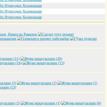
х Нуриддин Холиқназар
х Нуриддин Холиқназар
х Нуриддин Холиқназар