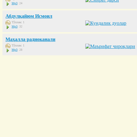
Mp3
: 24
Абдулқайюм Исмоил
Тўплам: 1
Mp3
: 32
Маҳалла радиоканали
Тўплам: 1
Mp3
: 28