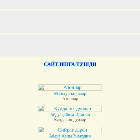
САЙТ ИШГА ТУШДИ
Машҳур қорилар
Азонлар
Абдулқайюм Исмоил
Кундалик дуолар
Абдул Азим Зиёуддин