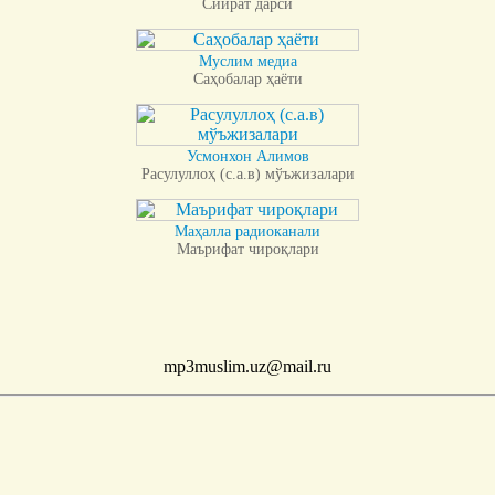
Сийрат дарси
Муслим медиа
Саҳобалар ҳаёти
Усмонхон Алимов
Расулуллоҳ (с.а.в) мўъжизалари
Маҳалла радиоканали
Маърифат чироқлари
mp3muslim.uz@mail.ru