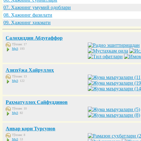
07. Ҳaжнинг умумий одоблaри
08. Ҳaжнинг фaзилaти
09. Ҳaжнинг ҳикмaти
Салоҳиддин Абдуғаффор
Тўплам: 17
Mp3
: 193
Азизхўжа Хайруллоҳ
Тўплам: 13
Mp3
: 122
Раҳматуллоҳ Сайфуддинов
Тўплам: 10
Mp3
: 82
Анвар қори Турсунов
Тўплам: 8
Mp3
: 53