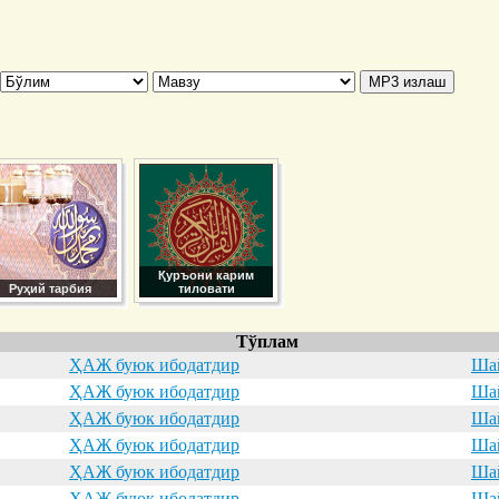
Қуръони карим
Руҳий тарбия
тиловати
Тўплам
ҲАЖ буюк ибодатдир
Шай
ҲАЖ буюк ибодатдир
Шай
ҲАЖ буюк ибодатдир
Шай
ҲАЖ буюк ибодатдир
Шай
ҲАЖ буюк ибодатдир
Шай
ҲАЖ буюк ибодатдир
Шай