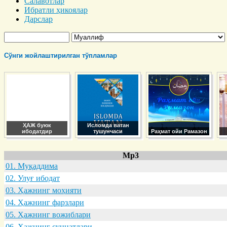
Салавотлар
Ибратли ҳикоялар
Дарслар
Сўнги жойлаштирилган тўпламлар
ҲАЖ буюк
Исломда ватан
ибодатдир
тушунчаси
Раҳмат ойи Рамазон
Mp3
01. Муқaддимa
02. Улуғ ибодaт
03. Ҳaжнинг моҳияти
04. Ҳaжнинг фaрзлaри
05. Ҳaжнинг вожиблaри
06. Ҳaжнинг суннaтлaри