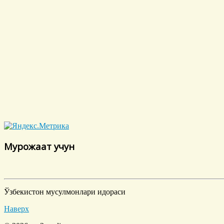
Мурожаат учун
Ўзбекистон мусулмонлари идораси
Наверх