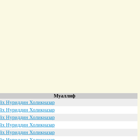
Муаллиф
х Нуриддин Холиқназар
х Нуриддин Холиқназар
х Нуриддин Холиқназар
х Нуриддин Холиқназар
х Нуриддин Холиқназар
х Нуриддин Холиқназар