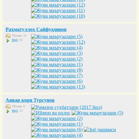
Раҳматуллоҳ Сайфуддинов
Тўплам: 10
Mp3
: 82
Анвар қори Турсунов
Тўплам: 8
Mp3
: 53