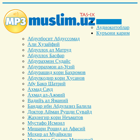
Бош саҳифа
Аудиокитоблар
Қуръони карим
Абдулбосит Абдуссомад
Али Ҳузайфий
Абдуллоҳ ал Матруд
Абдуллоҳ Басфар
Абдураҳмон Судайс
Абдурраҳмон ал-Усий
Абдурашид қори Баҳромов
Абдулқодир қори Ҳусанов
Абу Бакр Шатрий
Аҳмад Сауд
Аҳмад ал-Ажмий
Вадийъ ал Яманий
Бандар ибн Абдулазиз Балила
Доктор Айман Рушди Сувайд
Жаҳонгир қори Неъматов
Мустафо Исмоил
Мишари Рошид ал Афасий
Моҳир ал Муайқили
Муҳаммад Cиддиқ Миншавий