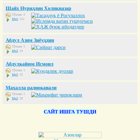
Шайх Нуриддин Холиқназар
Тўплам: 3
Mp3
: 212
Абдул Азим Зиёуддин
Тўплам: 1
Mp3
: 24
Абдулқайюм Исмоил
Тўплам: 1
Mp3
: 32
Маҳалла радиоканали
Тўплам: 1
Mp3
: 28
САЙТ ИШГА ТУШДИ