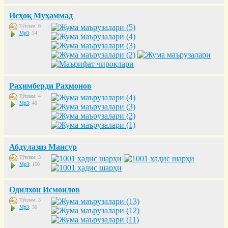
Исҳоқ Муҳаммад
Тўплам: 6
Mp3
: 54
Раҳимберди Раҳмонов
Тўплам: 4
Mp3
: 40
Абдулазиз Мансур
Тўплам: 3
Mp3
: 150
Одилхон Исмоилов
Тўплам: 3
Mp3
: 30