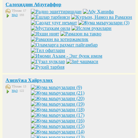
Салоҳиддин Абдуғаффор
Тўплам: 17
Mp3
: 193
Азизхўжа Хайруллоҳ
Тўплам: 13
Mp3
: 122