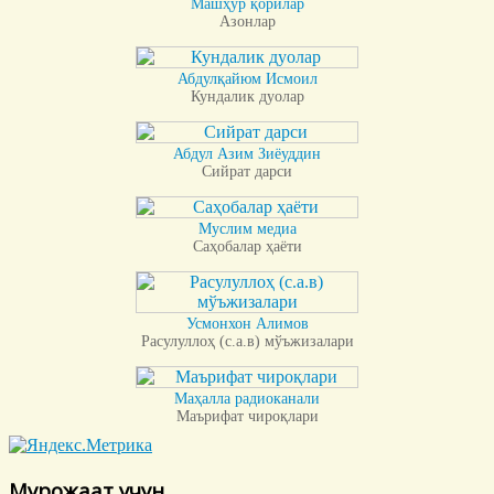
Машҳур қорилар
Азонлар
Абдулқайюм Исмоил
Кундалик дуолар
Абдул Азим Зиёуддин
Сийрат дарси
Муслим медиа
Саҳобалар ҳаёти
Усмонхон Алимов
Расулуллоҳ (с.а.в) мўъжизалари
Маҳалла радиоканали
Маърифат чироқлари
Мурожаат учун