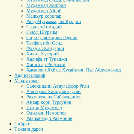
Муҳаммад Жибрил
Муҳаммад Айюб
Машҳур қорилар
Раъд Муҳаммад ал Курдий
Саад ал-Ғомидий
Саъуд Шурайм
Сиротуллоҳ қори Раупов
Тавфиқ ибн Саид
Фаҳд ал Кандарий
Халил Ҳусорий
Халифа ат Тунаижи
Ҳаний ар-Рифаъий
Ҳасанхон Яҳё ва Ҳусайнхон Яҳё Абдулмажид
Ҳадиси шариф
Маърузалар
Салоҳиддин Абдуғаффор ўғли
Азизхўжа Хайруллоҳ ўғли
Раҳматуллоҳ Сайфуддинов
Анвар қори Турсунов
Исҳоқ Муҳаммад
Одилхон Исмоилов
Раҳимберди Раҳмонов
Сийрат
Тажвид дарси