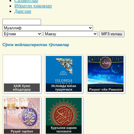
Салавотлар
Ибратли ҳикоялар
Дарслар
Сўнги жойлаштирилган тўпламлар
ҲАЖ буюк
Исломда ватан
ибодатдир
тушунчаси
Раҳмат ойи Рамазон
Қуръони карим
Руҳий тарбия
тиловати