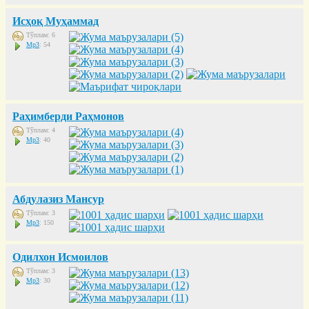
Исҳоқ Муҳаммад
Тўплам: 6
Mp3
: 54
Раҳимберди Раҳмонов
Тўплам: 4
Mp3
: 40
Абдулазиз Мансур
Тўплам: 3
Mp3
: 150
Одилхон Исмоилов
Тўплам: 3
Mp3
: 30