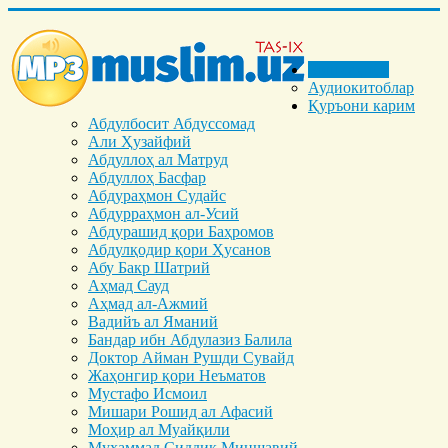
Бош саҳифа
Аудиокитоблар
Қуръони карим
Абдулбосит Абдуссомад
Али Ҳузайфий
Абдуллоҳ ал Матруд
Абдуллоҳ Басфар
Абдураҳмон Судайс
Абдурраҳмон ал-Усий
Абдурашид қори Баҳромов
Абдулқодир қори Ҳусанов
Абу Бакр Шатрий
Аҳмад Сауд
Аҳмад ал-Ажмий
Вадийъ ал Яманий
Бандар ибн Абдулазиз Балила
Доктор Айман Рушди Сувайд
Жаҳонгир қори Неъматов
Мустафо Исмоил
Мишари Рошид ал Афасий
Моҳир ал Муайқили
Муҳаммад Cиддиқ Миншавий