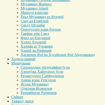
Муҳаммад Жибрил
Муҳаммад Айюб
Машҳур қорилар
Раъд Муҳаммад ал Курдий
Саад ал-Ғомидий
Саъуд Шурайм
Сиротуллоҳ қори Раупов
Тавфиқ ибн Саид
Фаҳд ал Кандарий
Халил Ҳусорий
Халифа ат Тунаижи
Ҳаний ар-Рифаъий
Ҳасанхон Яҳё ва Ҳусайнхон Яҳё Абдулмажид
Ҳадиси шариф
Маърузалар
Салоҳиддин Абдуғаффор ўғли
Азизхўжа Хайруллоҳ ўғли
Раҳматуллоҳ Сайфуддинов
Анвар қори Турсунов
Исҳоқ Муҳаммад
Одилхон Исмоилов
Раҳимберди Раҳмонов
Сийрат
Тажвид дарси