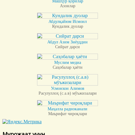
Машҳур қорилар
Азонлар
Абдулқайюм Исмоил
Кундалик дуолар
Абдул Азим Зиёуддин
Сийрат дарси
Муслим медиа
Саҳобалар ҳаёти
Усмонхон Алимов
Расулуллоҳ (с.а.в) мўъжизалари
Маҳалла радиоканали
Маърифат чироқлари
Мурожаат учун