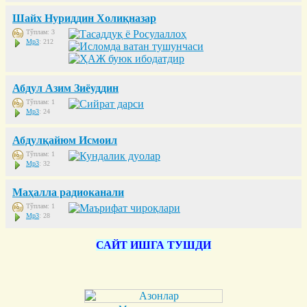
Шайх Нуриддин Холиқназар
Тўплам: 3
Mp3
: 212
Абдул Азим Зиёуддин
Тўплам: 1
Mp3
: 24
Абдулқайюм Исмоил
Тўплам: 1
Mp3
: 32
Маҳалла радиоканали
Тўплам: 1
Mp3
: 28
САЙТ ИШГА ТУШДИ