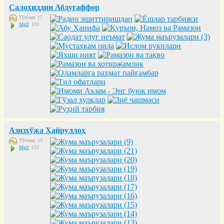
Салоҳиддин Абдуғаффор
Тўплам: 17
Mp3
: 193
Азизхўжа Хайруллоҳ
Тўплам: 13
Mp3
: 122