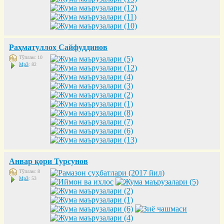
Раҳматуллоҳ Сайфуддинов
Тўплам: 10
Mp3
: 82
Анвар қори Турсунов
Тўплам: 8
Mp3
: 53