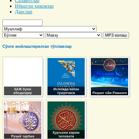
Салавотлар
Ибратли ҳикоялар
Дарслар
Сўнги жойлаштирилган тўпламлар
ҲАЖ буюк
Исломда ватан
ибодатдир
тушунчаси
Раҳмат ойи Рамазон
Қуръони карим
Руҳий тарбия
тиловати