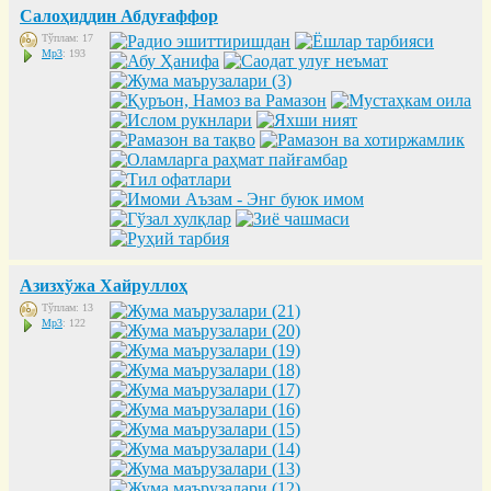
Салоҳиддин Абдуғаффор
Тўплам: 17
Mp3
: 193
Азизхўжа Хайруллоҳ
Тўплам: 13
Mp3
: 122