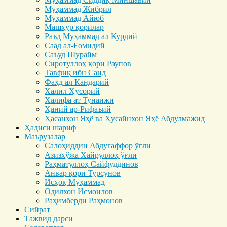
Муҳаммад Жибрил
Муҳаммад Айюб
Машҳур қорилар
Раъд Муҳаммад ал Курдий
Саад ал-Ғомидий
Саъуд Шурайм
Сиротуллоҳ қори Раупов
Тавфиқ ибн Саид
Фаҳд ал Кандарий
Халил Ҳусорий
Халифа ат Тунаижи
Ҳаний ар-Рифаъий
Ҳасанхон Яҳё ва Ҳусайнхон Яҳё Абдулмажид
Ҳадиси шариф
Маърузалар
Салоҳиддин Абдуғаффор ўғли
Азизхўжа Хайруллоҳ ўғли
Раҳматуллоҳ Сайфуддинов
Анвар қори Турсунов
Исҳоқ Муҳаммад
Одилхон Исмоилов
Раҳимберди Раҳмонов
Сийрат
Тажвид дарси