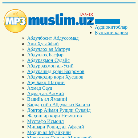
Бош саҳифа
Аудиокитоблар
Қуръони карим
Абдулбосит Абдуссомад
Али Ҳузайфий
Абдуллоҳ ал Матруд
Абдуллоҳ Басфар
Абдураҳмон Судайс
Абдурраҳмон ал-Усий
Абдурашид қори Баҳромов
Абдулқодир қори Ҳусанов
Абу Бакр Шатрий
Аҳмад Сауд
Аҳмад ал-Ажмий
Вадийъ ал Яманий
Бандар ибн Абдулазиз Балила
Доктор Айман Рушди Сувайд
Жаҳонгир қори Неъматов
Мустафо Исмоил
Мишари Рошид ал Афасий
Моҳир ал Муайқили
Муҳаммад Cиддиқ Миншавий