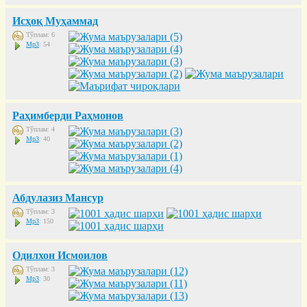
Исҳоқ Муҳаммад
Тўплам: 6
Mp3
: 54
Раҳимберди Раҳмонов
Тўплам: 4
Mp3
: 40
Абдулазиз Мансур
Тўплам: 3
Mp3
: 150
Одилхон Исмоилов
Тўплам: 3
Mp3
: 30