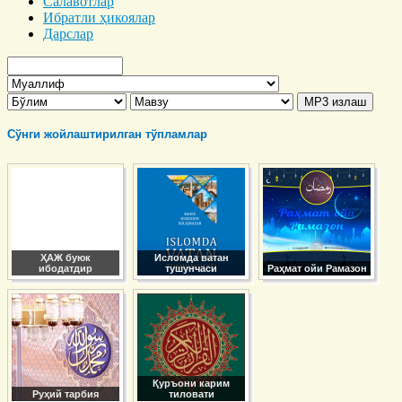
Салавотлар
Ибратли ҳикоялар
Дарслар
Сўнги жойлаштирилган тўпламлар
ҲАЖ буюк
Исломда ватан
ибодатдир
тушунчаси
Раҳмат ойи Рамазон
Қуръони карим
Руҳий тарбия
тиловати