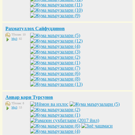
Раҳматуллоҳ Сайфуддинов
Тўплам: 10
Mp3
: 82
Анвар қори Турсунов
Тўплам: 8
Mp3
: 53