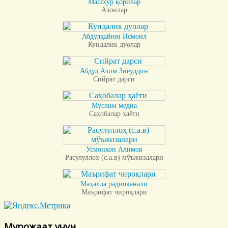
Машҳур қорилар
Азонлар
Абдулқайюм Исмоил
Кундалик дуолар
Абдул Азим Зиёуддин
Сийрат дарси
Муслим медиа
Саҳобалар ҳаёти
Усмонхон Алимов
Расулуллоҳ (с.а.в) мўъжизалари
Маҳалла радиоканали
Маърифат чироқлари
Мурожаат учун