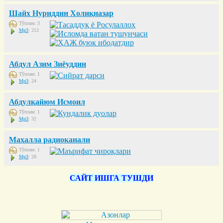
Шайх Нуриддин Холиқназар
Тўплам: 3
Mp3
: 212
Абдул Азим Зиёуддин
Тўплам: 1
Mp3
: 24
Абдулқайюм Исмоил
Тўплам: 1
Mp3
: 32
Маҳалла радиоканали
Тўплам: 1
Mp3
: 28
САЙТ ИШГА ТУШДИ