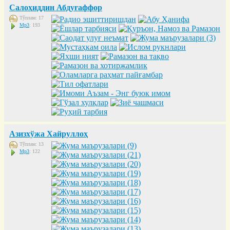
Салоҳиддин Абдуғаффор
Тўплам: 17
Mp3
: 193
Азизхўжа Хайруллоҳ
Тўплам: 13
Mp3
: 122