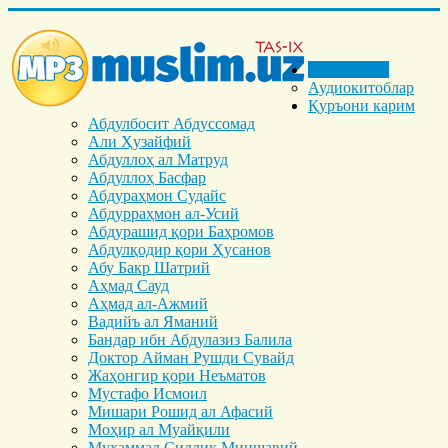
Бош саҳифа
Аудиокитоблар
Қуръони карим
Абдулбосит Абдуссомад
Али Ҳузайфий
Абдуллоҳ ал Матруд
Абдуллоҳ Басфар
Абдураҳмон Судайс
Абдурраҳмон ал-Усий
Абдурашид қори Баҳромов
Абдулқодир қори Ҳусанов
Абу Бакр Шатрий
Аҳмад Сауд
Аҳмад ал-Ажмий
Вадийъ ал Яманий
Бандар ибн Абдулазиз Балила
Доктор Айман Рушди Сувайд
Жаҳонгир қори Неъматов
Мустафо Исмоил
Мишари Рошид ал Афасий
Моҳир ал Муайқили
Муҳаммад Cиддиқ Миншавий