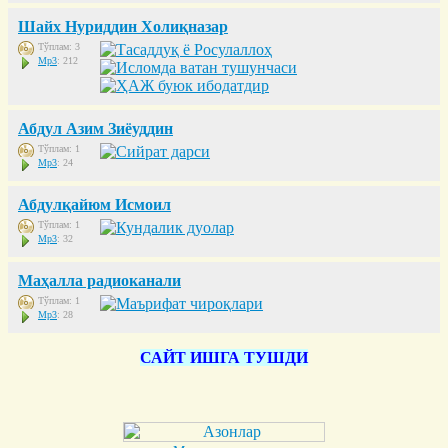
Шайх Нуриддин Холиқназар
Тўплам: 3
Mp3
: 212
Абдул Азим Зиёуддин
Тўплам: 1
Mp3
: 24
Абдулқайюм Исмоил
Тўплам: 1
Mp3
: 32
Маҳалла радиоканали
Тўплам: 1
Mp3
: 28
САЙТ ИШГА ТУШДИ