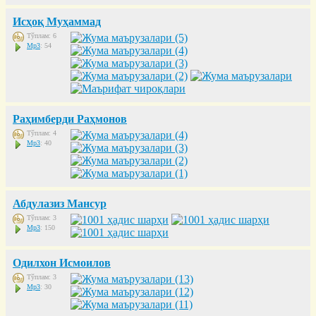
Исҳоқ Муҳаммад
Тўплам: 6
Mp3
: 54
Раҳимберди Раҳмонов
Тўплам: 4
Mp3
: 40
Абдулазиз Мансур
Тўплам: 3
Mp3
: 150
Одилхон Исмоилов
Тўплам: 3
Mp3
: 30