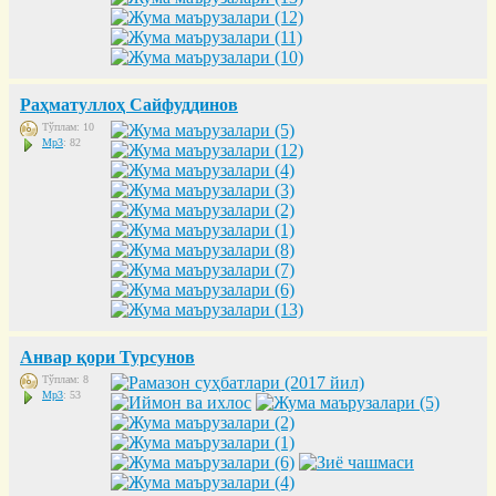
Раҳматуллоҳ Сайфуддинов
Тўплам: 10
Mp3
: 82
Анвар қори Турсунов
Тўплам: 8
Mp3
: 53