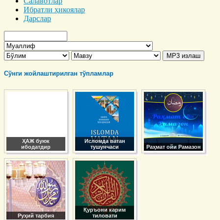
Салавотлар
Ибратли ҳикоялар
Дарслар
Сўнги жойлаштирилган тўпламлар
ҲАЖ буюк
Исломда ватан
ибодатдир
тушунчаси
Раҳмат ойи Рамазон
Қуръони карим
Руҳий тарбия
тиловати