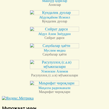
Машҳур қорилар
Азонлар
Абдулқайюм Исмоил
Кундалик дуолар
Абдул Азим Зиёуддин
Сийрат дарси
Муслим медиа
Саҳобалар ҳаёти
Усмонхон Алимов
Расулуллоҳ (с.а.в) мўъжизалари
Маҳалла радиоканали
Маърифат чироқлари
Мурожаат учун