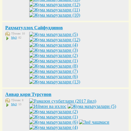
Раҳматуллоҳ Сайфуддинов
Тўплам: 10
Mp3
: 82
Анвар қори Турсунов
Тўплам: 8
Mp3
: 53