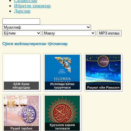
Салавотлар
Ибратли ҳикоялар
Дарслар
Сўнги жойлаштирилган тўпламлар
ҲАЖ буюк
Исломда ватан
ибодатдир
тушунчаси
Раҳмат ойи Рамазон
Қуръони карим
Руҳий тарбия
тиловати