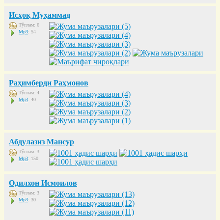
Исҳоқ Муҳаммад
Тўплам: 6
Mp3
: 54
Раҳимберди Раҳмонов
Тўплам: 4
Mp3
: 40
Абдулазиз Мансур
Тўплам: 3
Mp3
: 150
Одилхон Исмоилов
Тўплам: 3
Mp3
: 30