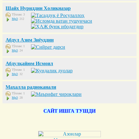
Шайх Нуриддин Холиқназар
Тўплам: 3
Mp3
: 212
Абдул Азим Зиёуддин
Тўплам: 1
Mp3
: 24
Абдулқайюм Исмоил
Тўплам: 1
Mp3
: 32
Маҳалла радиоканали
Тўплам: 1
Mp3
: 28
САЙТ ИШГА ТУШДИ