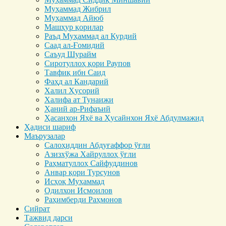
Муҳаммад Жибрил
Муҳаммад Айюб
Машҳур қорилар
Раъд Муҳаммад ал Курдий
Саад ал-Ғомидий
Саъуд Шурайм
Сиротуллоҳ қори Раупов
Тавфиқ ибн Саид
Фаҳд ал Кандарий
Халил Ҳусорий
Халифа ат Тунаижи
Ҳаний ар-Рифаъий
Ҳасанхон Яҳё ва Ҳусайнхон Яҳё Абдулмажид
Ҳадиси шариф
Маърузалар
Салоҳиддин Абдуғаффор ўғли
Азизхўжа Хайруллоҳ ўғли
Раҳматуллоҳ Сайфуддинов
Анвар қори Турсунов
Исҳоқ Муҳаммад
Одилхон Исмоилов
Раҳимберди Раҳмонов
Сийрат
Тажвид дарси