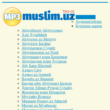
Бош саҳифа
Аудиокитоблар
Қуръони карим
Абдулбосит Абдуссомад
Али Ҳузайфий
Абдуллоҳ ал Матруд
Абдуллоҳ Басфар
Абдураҳмон Судайс
Абдурраҳмон ал-Усий
Абдурашид қори Баҳромов
Абдулқодир қори Ҳусанов
Абу Бакр Шатрий
Аҳмад Сауд
Аҳмад ал-Ажмий
Вадийъ ал Яманий
Бандар ибн Абдулазиз Балила
Доктор Айман Рушди Сувайд
Жаҳонгир қори Неъматов
Мустафо Исмоил
Мишари Рошид ал Афасий
Моҳир ал Муайқили
Муҳаммад Cиддиқ Миншавий