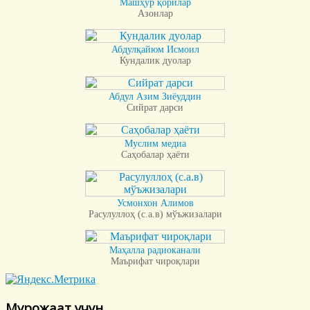
Машҳур қорилар
Азонлар
Абдулқайюм Исмоил
Кундалик дуолар
Абдул Азим Зиёуддин
Сийрат дарси
Муслим медиа
Саҳобалар ҳаёти
Усмонхон Алимов
Расулуллоҳ (с.а.в) мўъжизалари
Маҳалла радиоканали
Маърифат чироқлари
Мурожаат учун