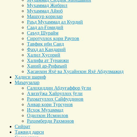
Муҳаммад Жибрил
Муҳаммад Айюб
Машҳур қорилар
Раъд Муҳаммад ал Курдий
Саад ал-Ғомидий
Саъуд Шурайм
Сиротуллоҳ қори Раупов
Тавфиқ ибн Саид
Фаҳд ал Кандарий
Халил Ҳусорий
Халифа ат Тунаижи
Ҳаний ар-Рифаъий
Ҳасанхон Яҳё ва Ҳусайнхон Яҳё Абдулмажид
Ҳадиси шариф
Маърузалар
Салоҳиддин Абдуғаффор ўғли
Азизхўжа Хайруллоҳ ўғли
Раҳматуллоҳ Сайфуддинов
Анвар қори Турсунов
Исҳоқ Муҳаммад
Одилхон Исмоилов
Раҳимберди Раҳмонов
Сийрат
Тажвид дарси