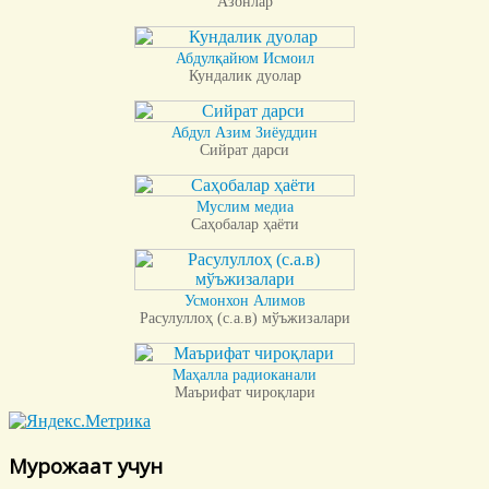
Азонлар
Абдулқайюм Исмоил
Кундалик дуолар
Абдул Азим Зиёуддин
Сийрат дарси
Муслим медиа
Саҳобалар ҳаёти
Усмонхон Алимов
Расулуллоҳ (с.а.в) мўъжизалари
Маҳалла радиоканали
Маърифат чироқлари
Мурожаат учун