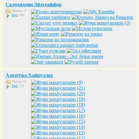
Салоҳиддин Абдуғаффор
Тўплам: 17
Mp3
: 193
Азизхўжа Хайруллоҳ
Тўплам: 13
Mp3
: 122