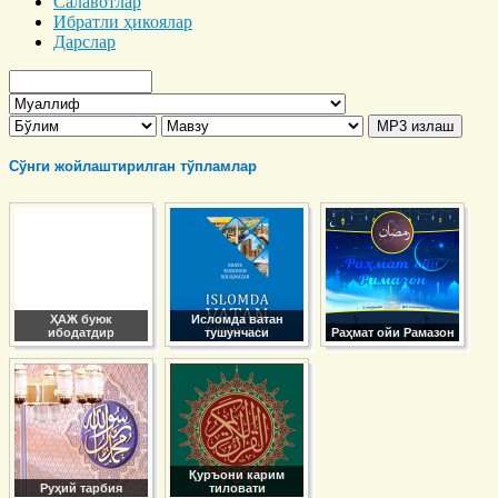
Салавотлар
Ибратли ҳикоялар
Дарслар
Сўнги жойлаштирилган тўпламлар
ҲАЖ буюк
Исломда ватан
ибодатдир
тушунчаси
Раҳмат ойи Рамазон
Қуръони карим
Руҳий тарбия
тиловати