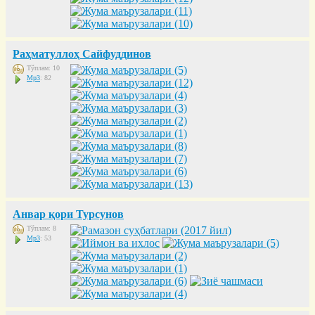
Раҳматуллоҳ Сайфуддинов
Тўплам: 10
Mp3
: 82
Анвар қори Турсунов
Тўплам: 8
Mp3
: 53