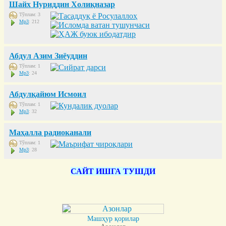
Шайх Нуриддин Холиқназар
Тўплам: 3
Mp3
: 212
Абдул Азим Зиёуддин
Тўплам: 1
Mp3
: 24
Абдулқайюм Исмоил
Тўплам: 1
Mp3
: 32
Маҳалла радиоканали
Тўплам: 1
Mp3
: 28
САЙТ ИШГА ТУШДИ
Машҳур қорилар