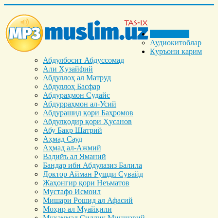
Бош саҳифа
Аудиокитоблар
Қуръони карим
Абдулбосит Абдуссомад
Али Ҳузайфий
Абдуллоҳ ал Матруд
Абдуллоҳ Басфар
Абдураҳмон Судайс
Абдурраҳмон ал-Усий
Абдурашид қори Баҳромов
Абдулқодир қори Ҳусанов
Абу Бакр Шатрий
Аҳмад Сауд
Аҳмад ал-Ажмий
Вадийъ ал Яманий
Бандар ибн Абдулазиз Балила
Доктор Айман Рушди Сувайд
Жаҳонгир қори Неъматов
Мустафо Исмоил
Мишари Рошид ал Афасий
Моҳир ал Муайқили
Муҳаммад Cиддиқ Миншавий