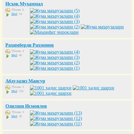
Исҳоқ Муҳаммад
Тўплам: 6
Mp3
: 54
Раҳимберди Раҳмонов
Тўплам: 4
Mp3
: 40
Абдулазиз Мансур
Тўплам: 3
Mp3
: 150
Одилхон Исмоилов
Тўплам: 3
Mp3
: 30