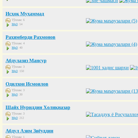
Исҳоқ Муҳаммад
Тўплам: 6
Mp3
: 54
Раҳимберди Раҳмонов
Тўплам: 4
Mp3
: 40
Абдулазиз Мансур
Тўплам: 3
Mp3
: 150
Одилхон Исмоилов
Тўплам: 3
Mp3
: 30
Шайх Нуриддин Холиқназар
Тўплам: 3
Mp3
: 212
Абдул Азим Зиёуддин
Тўплам: 1