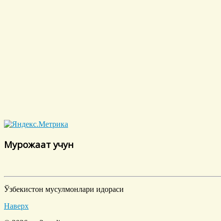
Мурожаат учун
Ўзбекистон мусулмонлари идораси
Наверх