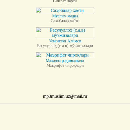
Сийрат дарси
Муслим медиа
Саҳобалар ҳаёти
Усмонхон Алимов
Расулуллоҳ (с.а.в) мўъжизалари
Маҳалла радиоканали
Маърифат чироқлари
mp3muslim.uz@mail.ru