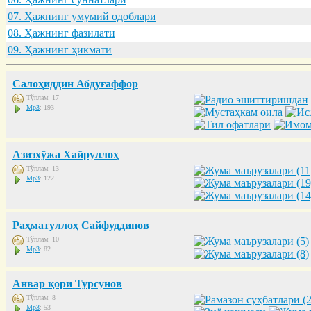
07. Ҳaжнинг умумий одоблaри
08. Ҳaжнинг фaзилaти
09. Ҳaжнинг ҳикмaти
Салоҳиддин Абдуғаффор
Тўплам: 17
Mp3
: 193
Азизхўжа Хайруллоҳ
Тўплам: 13
Mp3
: 122
Раҳматуллоҳ Сайфуддинов
Тўплам: 10
Mp3
: 82
Анвар қори Турсунов
Тўплам: 8
Mp3
: 53