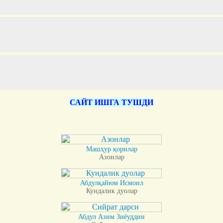
САЙТ ИШГА ТУШДИ
Машҳур қорилар
Азонлар
Абдулқайюм Исмоил
Кундалик дуолар
Абдул Азим Зиёуддин