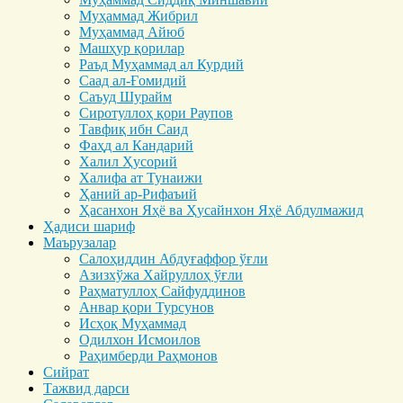
Муҳаммад Жибрил
Муҳаммад Айюб
Машҳур қорилар
Раъд Муҳаммад ал Курдий
Саад ал-Ғомидий
Саъуд Шурайм
Сиротуллоҳ қори Раупов
Тавфиқ ибн Саид
Фаҳд ал Кандарий
Халил Ҳусорий
Халифа ат Тунаижи
Ҳаний ар-Рифаъий
Ҳасанхон Яҳё ва Ҳусайнхон Яҳё Абдулмажид
Ҳадиси шариф
Маърузалар
Салоҳиддин Абдуғаффор ўғли
Азизхўжа Хайруллоҳ ўғли
Раҳматуллоҳ Сайфуддинов
Анвар қори Турсунов
Исҳоқ Муҳаммад
Одилхон Исмоилов
Раҳимберди Раҳмонов
Сийрат
Тажвид дарси