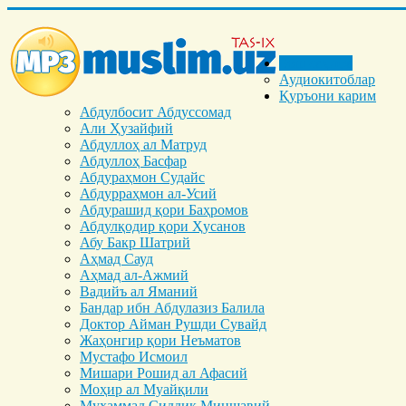
Бош саҳифа
Аудиокитоблар
Қуръони карим
Абдулбосит Абдуссомад
Али Ҳузайфий
Абдуллоҳ ал Матруд
Абдуллоҳ Басфар
Абдураҳмон Судайс
Абдурраҳмон ал-Усий
Абдурашид қори Баҳромов
Абдулқодир қори Ҳусанов
Абу Бакр Шатрий
Аҳмад Сауд
Аҳмад ал-Ажмий
Вадийъ ал Яманий
Бандар ибн Абдулазиз Балила
Доктор Айман Рушди Сувайд
Жаҳонгир қори Неъматов
Мустафо Исмоил
Мишари Рошид ал Афасий
Моҳир ал Муайқили
Муҳаммад Cиддиқ Миншавий