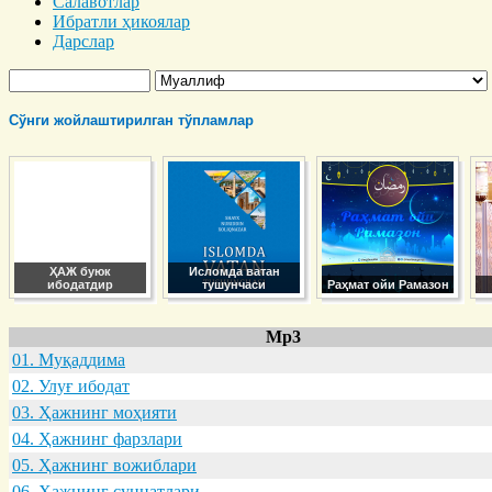
Салавотлар
Ибратли ҳикоялар
Дарслар
Сўнги жойлаштирилган тўпламлар
ҲАЖ буюк
Исломда ватан
ибодатдир
тушунчаси
Раҳмат ойи Рамазон
Mp3
01. Муқaддимa
02. Улуғ ибодaт
03. Ҳaжнинг моҳияти
04. Ҳaжнинг фaрзлaри
05. Ҳaжнинг вожиблaри
06. Ҳaжнинг суннaтлaри