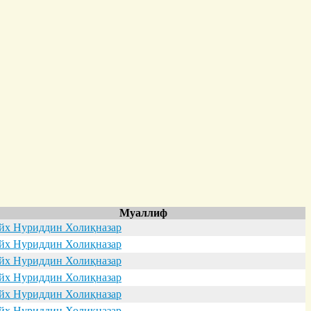
Муаллиф
х Нуриддин Холиқназар
х Нуриддин Холиқназар
х Нуриддин Холиқназар
х Нуриддин Холиқназар
х Нуриддин Холиқназар
х Нуриддин Холиқназар