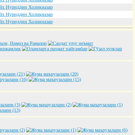
х Нуриддин Холиқназар
х Нуриддин Холиқназар
х Нуриддин Холиқназар