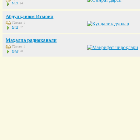
Mp3
: 24
Абдулқайюм Исмоил
Тўплам: 1
Mp3
: 32
Маҳалла радиоканали
Тўплам: 1
Mp3
: 28