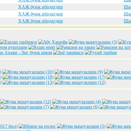
ҲАЖ буюк ибодатдир
Шай
ҲАЖ буюк ибодатдир
Шай
ҲАЖ буюк ибодатдир
Шай