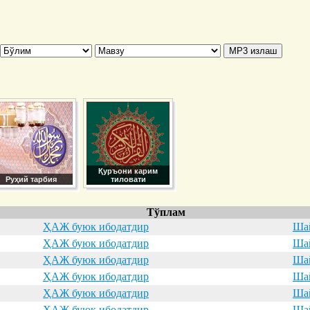
Қуръони карим
Руҳий тарбия
тиловати
Тўплам
ҲАЖ буюк ибодатдир
Шай
ҲАЖ буюк ибодатдир
Шай
ҲАЖ буюк ибодатдир
Шай
ҲАЖ буюк ибодатдир
Шай
ҲАЖ буюк ибодатдир
Шай
ҲАЖ буюк ибодатдир
Шай