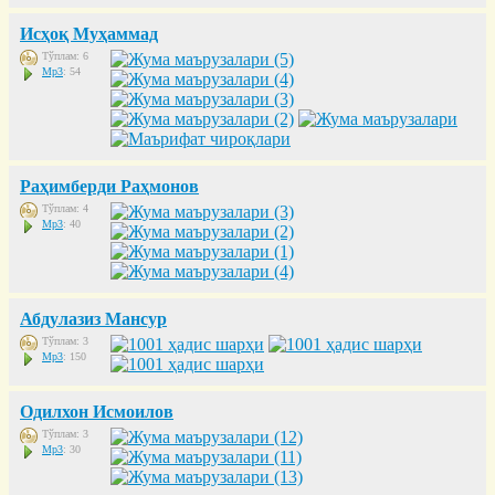
Исҳоқ Муҳаммад
Тўплам: 6
Mp3
: 54
Раҳимберди Раҳмонов
Тўплам: 4
Mp3
: 40
Абдулазиз Мансур
Тўплам: 3
Mp3
: 150
Одилхон Исмоилов
Тўплам: 3
Mp3
: 30