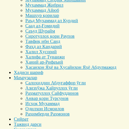
Муҳаммад Жибрил
Муҳаммад Айюб
Машҳур қорилар
Раъд Муҳаммад ал Курдий
Саад ал-Ғомидий
Саъуд Шурайм
Сиротуллоҳ қори Раупов
Тавфиқ ибн Саид
Фаҳд ал Кандарий
Халил Ҳусорий
Халифа ат Тунаижи
Ҳаний ар-Рифаъий
Ҳасанхон Яҳё ва Ҳусайнхон Яҳё Абдулмажид
Ҳадиси шариф
Маърузалар
Салоҳиддин Абдуғаффор ўғли
Азизхўжа Хайруллоҳ ўғли
Раҳматуллоҳ Сайфуддинов
Анвар қори Турсунов
Исҳоқ Муҳаммад
Одилхон Исмоилов
Раҳимберди Раҳмонов
Сийрат
Тажвид дарси