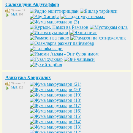
Салоҳиддин Абдуғаффор
Тўплам: 17
Mp3
: 193
Азизхўжа Хайруллоҳ
Тўплам: 13
Mp3
: 122