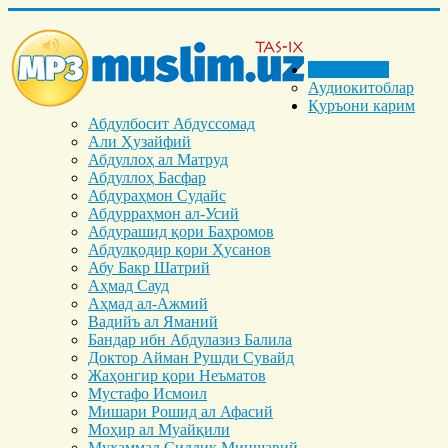
Бош саҳифа
Аудиокитоблар
Қуръони карим
Абдулбосит Абдуссомад
Али Ҳузайфий
Абдуллоҳ ал Матруд
Абдуллоҳ Басфар
Абдураҳмон Судайс
Абдурраҳмон ал-Усий
Абдурашид қори Баҳромов
Абдулқодир қори Ҳусанов
Абу Бакр Шатрий
Аҳмад Сауд
Аҳмад ал-Ажмий
Вадийъ ал Яманий
Бандар ибн Абдулазиз Балила
Доктор Айман Рушди Сувайд
Жаҳонгир қори Неъматов
Мустафо Исмоил
Мишари Рошид ал Афасий
Моҳир ал Муайқили
Муҳаммад Cиддиқ Миншавий