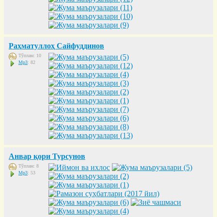
Раҳматуллоҳ Сайфуддинов
Тўплам: 10
Mp3
: 82
Анвар қори Турсунов
Тўплам: 8
Mp3
: 53