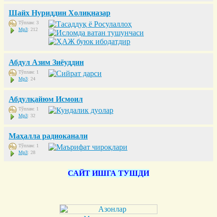
Шайх Нуриддин Холиқназар
Тўплам: 3
Mp3
: 212
Абдул Азим Зиёуддин
Тўплам: 1
Mp3
: 24
Абдулқайюм Исмоил
Тўплам: 1
Mp3
: 32
Маҳалла радиоканали
Тўплам: 1
Mp3
: 28
САЙТ ИШГА ТУШДИ