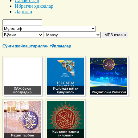
Салавотлар
Ибратли ҳикоялар
Дарслар
Сўнги жойлаштирилган тўпламлар
ҲАЖ буюк
Исломда ватан
ибодатдир
тушунчаси
Раҳмат ойи Рамазон
Қуръони карим
Руҳий тарбия
тиловати