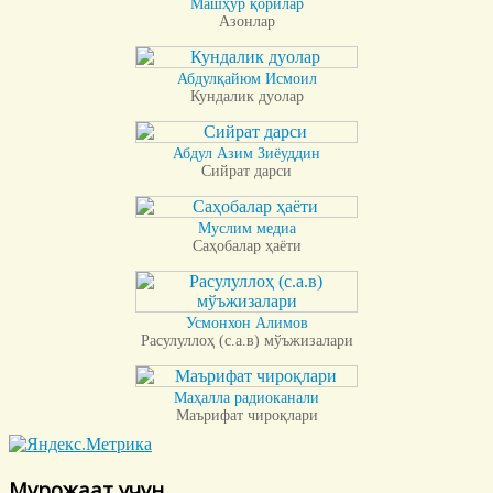
Машҳур қорилар
Азонлар
Абдулқайюм Исмоил
Кундалик дуолар
Абдул Азим Зиёуддин
Сийрат дарси
Муслим медиа
Саҳобалар ҳаёти
Усмонхон Алимов
Расулуллоҳ (с.а.в) мўъжизалари
Маҳалла радиоканали
Маърифат чироқлари
Мурожаат учун