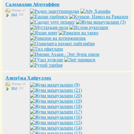
Салоҳиддин Абдуғаффор
Тўплам: 17
Mp3
: 193
Азизхўжа Хайруллоҳ
Тўплам: 13
Mp3
: 122