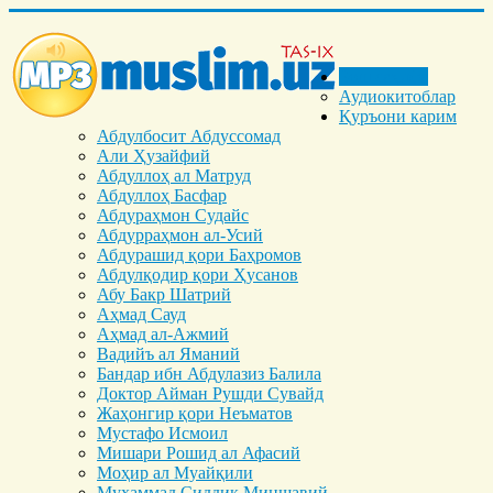
Бош саҳифа
Аудиокитоблар
Қуръони карим
Абдулбосит Абдуссомад
Али Ҳузайфий
Абдуллоҳ ал Матруд
Абдуллоҳ Басфар
Абдураҳмон Судайс
Абдурраҳмон ал-Усий
Абдурашид қори Баҳромов
Абдулқодир қори Ҳусанов
Абу Бакр Шатрий
Аҳмад Сауд
Аҳмад ал-Ажмий
Вадийъ ал Яманий
Бандар ибн Абдулазиз Балила
Доктор Айман Рушди Сувайд
Жаҳонгир қори Неъматов
Мустафо Исмоил
Мишари Рошид ал Афасий
Моҳир ал Муайқили
Муҳаммад Cиддиқ Миншавий