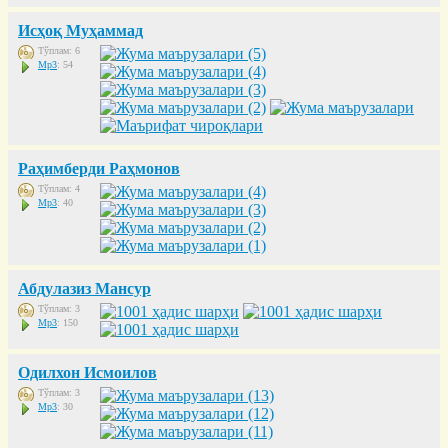
Исҳоқ Муҳаммад
Тўплам: 6
Mp3
: 54
Раҳимберди Раҳмонов
Тўплам: 4
Mp3
: 40
Абдулазиз Мансур
Тўплам: 3
Mp3
: 150
Одилхон Исмоилов
Тўплам: 3
Mp3
: 30