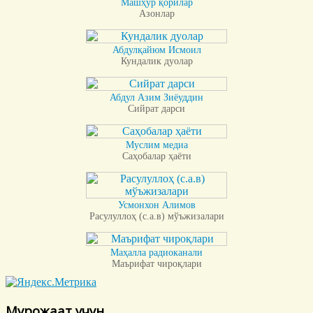
Машҳур қорилар
Азонлар
Абдулқайюм Исмоил
Кундалик дуолар
Абдул Азим Зиёуддин
Сийрат дарси
Муслим медиа
Саҳобалар ҳаёти
Усмонхон Алимов
Расулуллоҳ (с.а.в) мўъжизалари
Маҳалла радиоканали
Маърифат чироқлари
Мурожаат учун