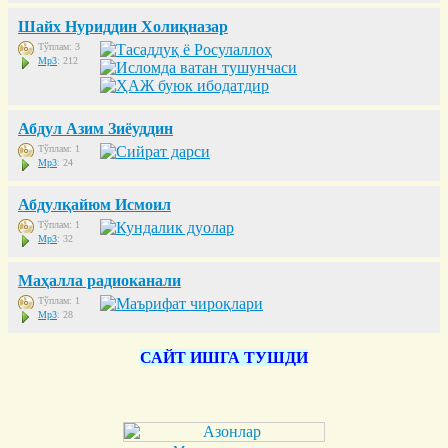
Шайх Нуриддин Холиқназар
Тўплам: 3
Mp3
: 212
Абдул Азим Зиёуддин
Тўплам: 1
Mp3
: 24
Абдулқайюм Исмоил
Тўплам: 1
Mp3
: 32
Маҳалла радиоканали
Тўплам: 1
Mp3
: 28
САЙТ ИШГА ТУШДИ