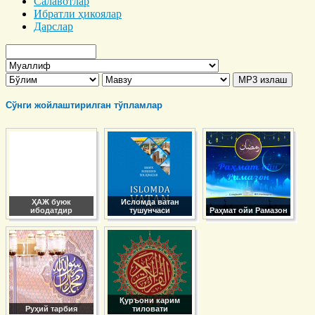
Салавотлар
Ибратли ҳикоялар
Дарслар
Сўнги жойлаштирилган тўпламлар
ҲАЖ буюк
Исломда ватан
ибодатдир
тушунчаси
Раҳмат ойи Рамазон
Қуръони карим
Руҳий тарбия
тиловати