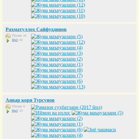
Раҳматуллоҳ Сайфуддинов
Тўплам: 10
Mp3
: 82
Анвар қори Турсунов
Тўплам: 8
Mp3
: 53