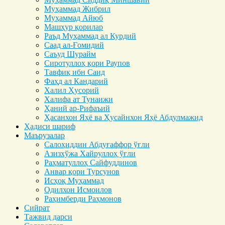
Муҳаммад Жибрил
Муҳаммад Айюб
Машҳур қорилар
Раъд Муҳаммад ал Курдий
Саад ал-Ғомидий
Саъуд Шурайм
Сиротуллоҳ қори Раупов
Тавфиқ ибн Саид
Фаҳд ал Кандарий
Халил Ҳусорий
Халифа ат Тунаижи
Ҳаний ар-Рифаъий
Ҳасанхон Яҳё ва Ҳусайнхон Яҳё Абдулмажид
Ҳадиси шариф
Маърузалар
Салоҳиддин Абдуғаффор ўғли
Азизхўжа Хайруллоҳ ўғли
Раҳматуллоҳ Сайфуддинов
Анвар қори Турсунов
Исҳоқ Муҳаммад
Одилхон Исмоилов
Раҳимберди Раҳмонов
Сийрат
Тажвид дарси