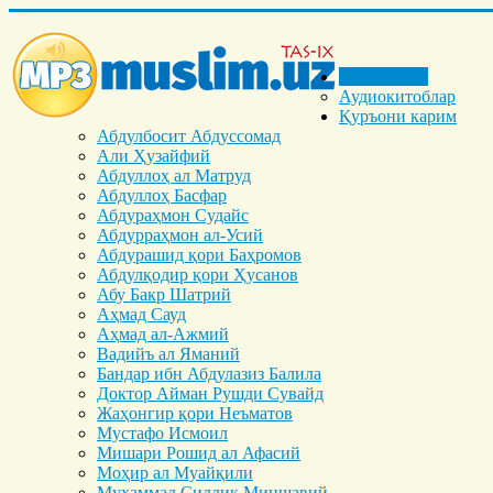
Бош саҳифа
Аудиокитоблар
Қуръони карим
Абдулбосит Абдуссомад
Али Ҳузайфий
Абдуллоҳ ал Матруд
Абдуллоҳ Басфар
Абдураҳмон Судайс
Абдурраҳмон ал-Усий
Абдурашид қори Баҳромов
Абдулқодир қори Ҳусанов
Абу Бакр Шатрий
Аҳмад Сауд
Аҳмад ал-Ажмий
Вадийъ ал Яманий
Бандар ибн Абдулазиз Балила
Доктор Айман Рушди Сувайд
Жаҳонгир қори Неъматов
Мустафо Исмоил
Мишари Рошид ал Афасий
Моҳир ал Муайқили
Муҳаммад Cиддиқ Миншавий