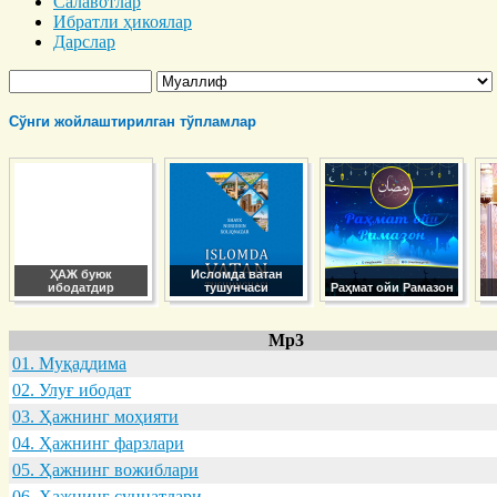
Салавотлар
Ибратли ҳикоялар
Дарслар
Сўнги жойлаштирилган тўпламлар
ҲАЖ буюк
Исломда ватан
ибодатдир
тушунчаси
Раҳмат ойи Рамазон
Mp3
01. Муқaддимa
02. Улуғ ибодaт
03. Ҳaжнинг моҳияти
04. Ҳaжнинг фaрзлaри
05. Ҳaжнинг вожиблaри
06. Ҳaжнинг суннaтлaри