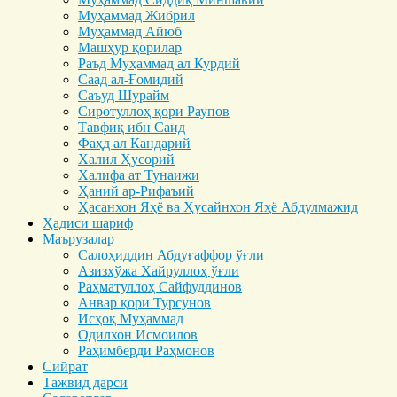
Муҳаммад Жибрил
Муҳаммад Айюб
Машҳур қорилар
Раъд Муҳаммад ал Курдий
Саад ал-Ғомидий
Саъуд Шурайм
Сиротуллоҳ қори Раупов
Тавфиқ ибн Саид
Фаҳд ал Кандарий
Халил Ҳусорий
Халифа ат Тунаижи
Ҳаний ар-Рифаъий
Ҳасанхон Яҳё ва Ҳусайнхон Яҳё Абдулмажид
Ҳадиси шариф
Маърузалар
Салоҳиддин Абдуғаффор ўғли
Азизхўжа Хайруллоҳ ўғли
Раҳматуллоҳ Сайфуддинов
Анвар қори Турсунов
Исҳоқ Муҳаммад
Одилхон Исмоилов
Раҳимберди Раҳмонов
Сийрат
Тажвид дарси