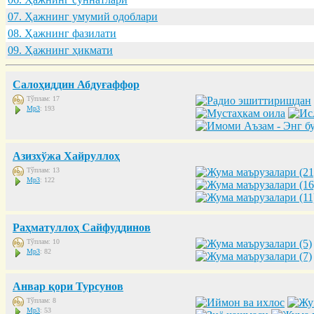
07. Ҳaжнинг умумий одоблaри
08. Ҳaжнинг фaзилaти
09. Ҳaжнинг ҳикмaти
Салоҳиддин Абдуғаффор
Тўплам: 17
Mp3
: 193
Азизхўжа Хайруллоҳ
Тўплам: 13
Mp3
: 122
Раҳматуллоҳ Сайфуддинов
Тўплам: 10
Mp3
: 82
Анвар қори Турсунов
Тўплам: 8
Mp3
: 53