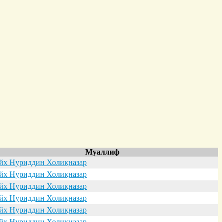
Муаллиф
х Нуриддин Холиқназар
х Нуриддин Холиқназар
х Нуриддин Холиқназар
х Нуриддин Холиқназар
х Нуриддин Холиқназар
х Нуриддин Холиқназар