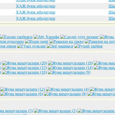
ҲАЖ буюк ибодатдир
Шай
ҲАЖ буюк ибодатдир
Шай
ҲАЖ буюк ибодатдир
Шай