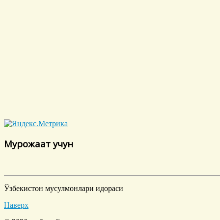
Мурожаат учун
Ўзбекистон мусулмонлари идораси
Наверх