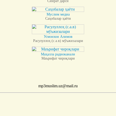
Сийрат дарси
Муслим медиа
Саҳобалар ҳаёти
Усмонхон Алимов
Расулуллоҳ (с.а.в) мўъжизалари
Маҳалла радиоканали
Маърифат чироқлари
mp3muslim.uz@mail.ru