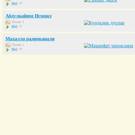
Mp3
: 24
Абдулқайюм Исмоил
Тўплам: 1
Mp3
: 32
Маҳалла радиоканали
Тўплам: 1
Mp3
: 28