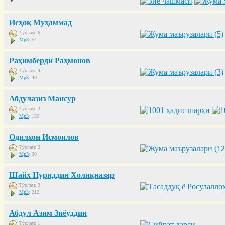
Исҳоқ Муҳаммад
Тўплам: 6
Mp3
: 54
Раҳимберди Раҳмонов
Тўплам: 4
Mp3
: 40
Абдулазиз Мансур
Тўплам: 3
Mp3
: 150
Одилхон Исмоилов
Тўплам: 3
Mp3
: 30
Шайх Нуриддин Холиқназар
Тўплам: 3
Mp3
: 212
Абдул Азим Зиёуддин
Тўплам: 1