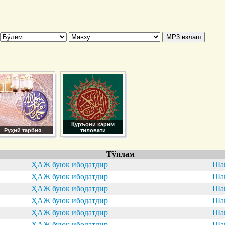
Қуръони карим
Руҳий тарбия
тиловати
Тўплам
ҲАЖ буюк ибодатдир
Шай
ҲАЖ буюк ибодатдир
Шай
ҲАЖ буюк ибодатдир
Шай
ҲАЖ буюк ибодатдир
Шай
ҲАЖ буюк ибодатдир
Шай
ҲАЖ буюк ибодатдир
Шай