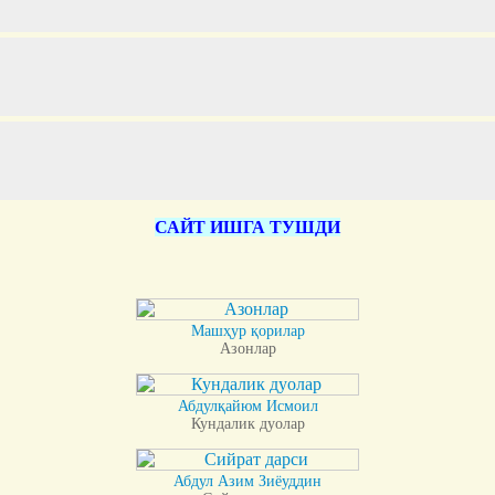
САЙТ ИШГА ТУШДИ
Машҳур қорилар
Азонлар
Абдулқайюм Исмоил
Кундалик дуолар
Абдул Азим Зиёуддин