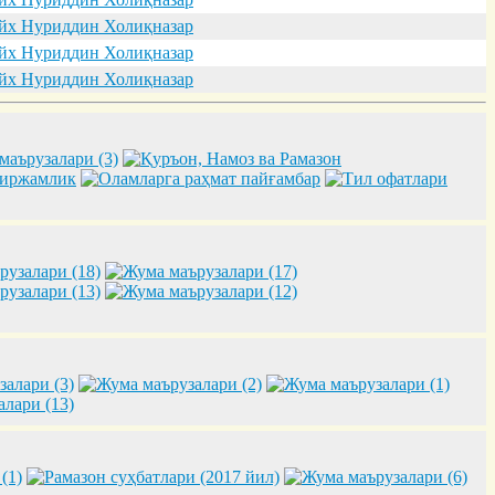
х Нуриддин Холиқназар
х Нуриддин Холиқназар
х Нуриддин Холиқназар