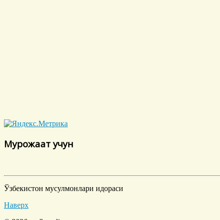
Мурожаат учун
Ўзбекистон мусулмонлари идораси
Наверх