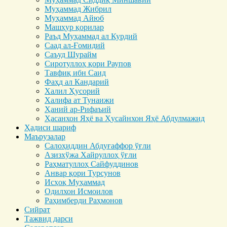
Муҳаммад Жибрил
Муҳаммад Айюб
Машҳур қорилар
Раъд Муҳаммад ал Курдий
Саад ал-Ғомидий
Саъуд Шурайм
Сиротуллоҳ қори Раупов
Тавфиқ ибн Саид
Фаҳд ал Кандарий
Халил Ҳусорий
Халифа ат Тунаижи
Ҳаний ар-Рифаъий
Ҳасанхон Яҳё ва Ҳусайнхон Яҳё Абдулмажид
Ҳадиси шариф
Маърузалар
Салоҳиддин Абдуғаффор ўғли
Азизхўжа Хайруллоҳ ўғли
Раҳматуллоҳ Сайфуддинов
Анвар қори Турсунов
Исҳоқ Муҳаммад
Одилхон Исмоилов
Раҳимберди Раҳмонов
Сийрат
Тажвид дарси