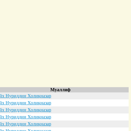
Муаллиф
х Нуриддин Холиқназар
х Нуриддин Холиқназар
х Нуриддин Холиқназар
х Нуриддин Холиқназар
х Нуриддин Холиқназар
х Нуриддин Холиқназар