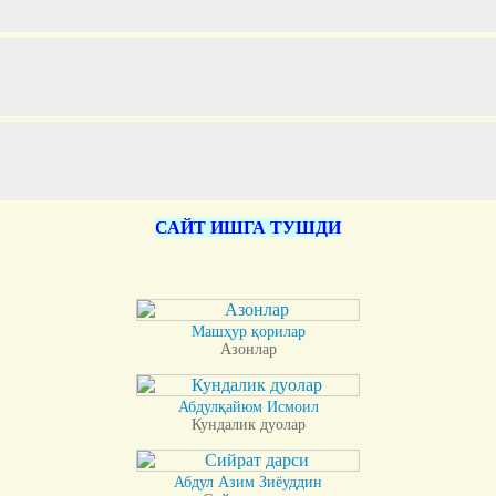
САЙТ ИШГА ТУШДИ
Машҳур қорилар
Азонлар
Абдулқайюм Исмоил
Кундалик дуолар
Абдул Азим Зиёуддин