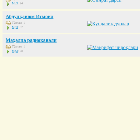
Mp3
: 24
Абдулқайюм Исмоил
Тўплам: 1
Mp3
: 32
Маҳалла радиоканали
Тўплам: 1
Mp3
: 28