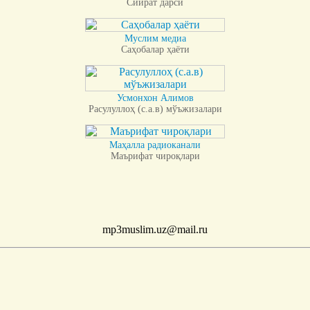
Сийрат дарси
Муслим медиа
Саҳобалар ҳаёти
Усмонхон Алимов
Расулуллоҳ (с.а.в) мўъжизалари
Маҳалла радиоканали
Маърифат чироқлари
mp3muslim.uz@mail.ru