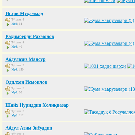
Исҳоқ Муҳаммад
Тўплам: 6
Mp3
: 54
Раҳимберди Раҳмонов
Тўплам: 4
Mp3
: 40
Абдулазиз Мансур
Тўплам: 3
Mp3
: 150
Одилхон Исмоилов
Тўплам: 3
Mp3
: 30
Шайх Нуриддин Холиқназар
Тўплам: 3
Mp3
: 212
Абдул Азим Зиёуддин
Тўплам: 1