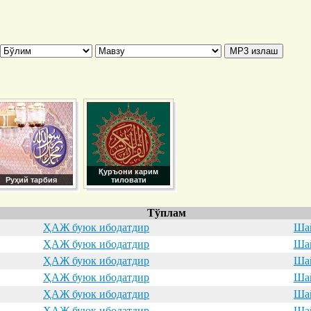
Қуръони карим
Руҳий тарбия
тиловати
Тўплам
ҲАЖ буюк ибодатдир
Шай
ҲАЖ буюк ибодатдир
Шай
ҲАЖ буюк ибодатдир
Шай
ҲАЖ буюк ибодатдир
Шай
ҲАЖ буюк ибодатдир
Шай
ҲАЖ буюк ибодатдир
Шай