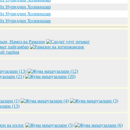
х Нуриддин Холиқназар
х Нуриддин Холиқназар
х Нуриддин Холиқназар