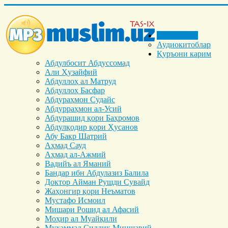
Бош саҳифа
Аудиокитоблар
Қуръони карим
Абдулбосит Абдуссомад
Али Ҳузайфий
Абдуллоҳ ал Матруд
Абдуллоҳ Басфар
Абдураҳмон Судайс
Абдурраҳмон ал-Усий
Абдурашид қори Баҳромов
Абдулқодир қори Ҳусанов
Абу Бакр Шатрий
Аҳмад Сауд
Аҳмад ал-Ажмий
Вадийъ ал Яманий
Бандар ибн Абдулазиз Балила
Доктор Айман Рушди Сувайд
Жаҳонгир қори Неъматов
Мустафо Исмоил
Мишари Рошид ал Афасий
Моҳир ал Муайқили
Муҳаммад Cиддиқ Миншавий