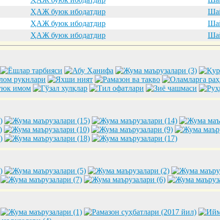
ҲАЖ буюк ибодатдир
Шай
ҲАЖ буюк ибодатдир
Шай
ҲАЖ буюк ибодатдир
Шай