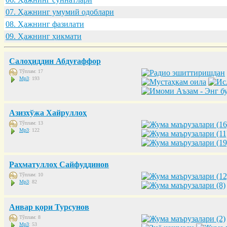
07. Ҳaжнинг умумий одоблaри
08. Ҳaжнинг фaзилaти
09. Ҳaжнинг ҳикмaти
Салоҳиддин Абдуғаффор
Тўплам: 17
Mp3
: 193
Азизхўжа Хайруллоҳ
Тўплам: 13
Mp3
: 122
Раҳматуллоҳ Сайфуддинов
Тўплам: 10
Mp3
: 82
Анвар қори Турсунов
Тўплам: 8
Mp3
: 53