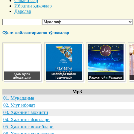
Салавотлар
Ибратли ҳикоялар
Дарслар
Сўнги жойлаштирилган тўпламлар
ҲАЖ буюк
Исломда ватан
ибодатдир
тушунчаси
Раҳмат ойи Рамазон
Mp3
01. Муқaддимa
02. Улуғ ибодaт
03. Ҳaжнинг моҳияти
04. Ҳaжнинг фaрзлaри
05. Ҳaжнинг вожиблaри
06. Ҳaжнинг суннaтлaри