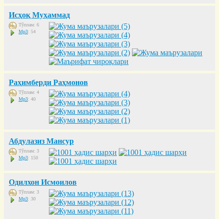
Исҳоқ Муҳаммад
Тўплам: 6
Mp3
: 54
Раҳимберди Раҳмонов
Тўплам: 4
Mp3
: 40
Абдулазиз Мансур
Тўплам: 3
Mp3
: 150
Одилхон Исмоилов
Тўплам: 3
Mp3
: 30