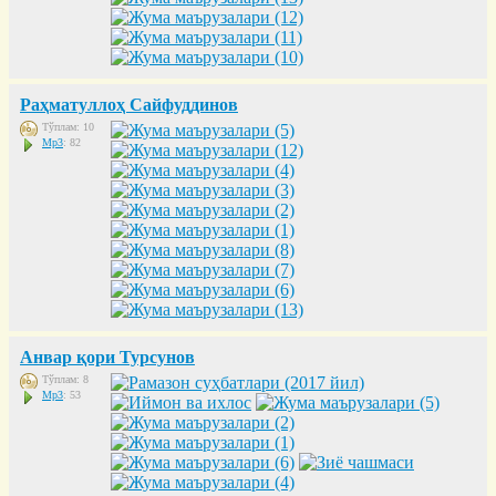
Раҳматуллоҳ Сайфуддинов
Тўплам: 10
Mp3
: 82
Анвар қори Турсунов
Тўплам: 8
Mp3
: 53