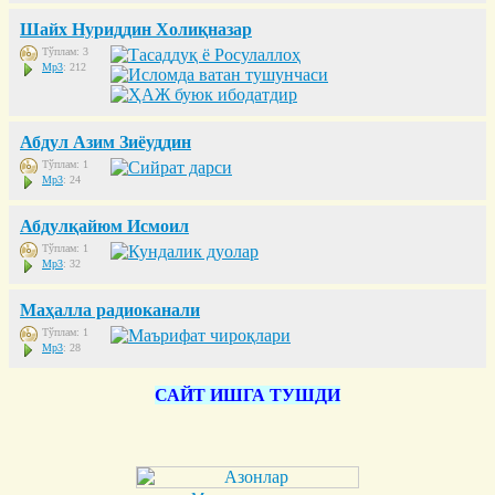
Шайх Нуриддин Холиқназар
Тўплам: 3
Mp3
: 212
Абдул Азим Зиёуддин
Тўплам: 1
Mp3
: 24
Абдулқайюм Исмоил
Тўплам: 1
Mp3
: 32
Маҳалла радиоканали
Тўплам: 1
Mp3
: 28
САЙТ ИШГА ТУШДИ