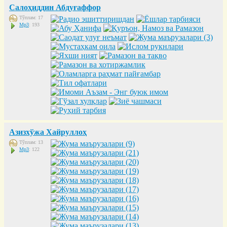
Салоҳиддин Абдуғаффор
Тўплам: 17
Mp3
: 193
Азизхўжа Хайруллоҳ
Тўплам: 13
Mp3
: 122