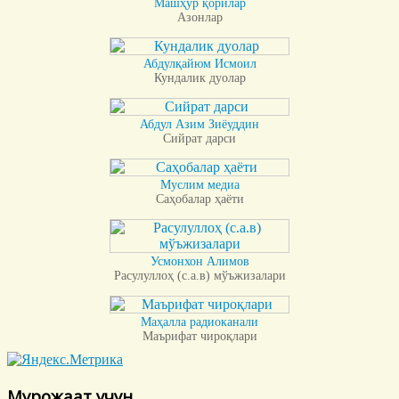
Машҳур қорилар
Азонлар
Абдулқайюм Исмоил
Кундалик дуолар
Абдул Азим Зиёуддин
Сийрат дарси
Муслим медиа
Саҳобалар ҳаёти
Усмонхон Алимов
Расулуллоҳ (с.а.в) мўъжизалари
Маҳалла радиоканали
Маърифат чироқлари
Мурожаат учун