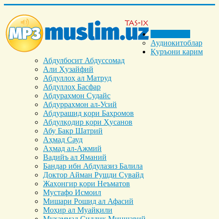
Бош саҳифа
Аудиокитоблар
Қуръони карим
Абдулбосит Абдуссомад
Али Ҳузайфий
Абдуллоҳ ал Матруд
Абдуллоҳ Басфар
Абдураҳмон Судайс
Абдурраҳмон ал-Усий
Абдурашид қори Баҳромов
Абдулқодир қори Ҳусанов
Абу Бакр Шатрий
Аҳмад Сауд
Аҳмад ал-Ажмий
Вадийъ ал Яманий
Бандар ибн Абдулазиз Балила
Доктор Айман Рушди Сувайд
Жаҳонгир қори Неъматов
Мустафо Исмоил
Мишари Рошид ал Афасий
Моҳир ал Муайқили
Муҳаммад Cиддиқ Миншавий