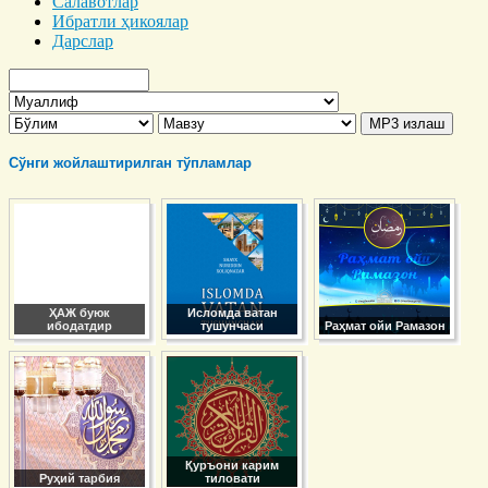
Салавотлар
Ибратли ҳикоялар
Дарслар
Сўнги жойлаштирилган тўпламлар
ҲАЖ буюк
Исломда ватан
ибодатдир
тушунчаси
Раҳмат ойи Рамазон
Қуръони карим
Руҳий тарбия
тиловати