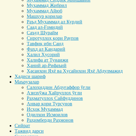
Муҳаммад Жибрил
Муҳаммад Айюб
Машҳур қорилар
Раъд Муҳаммад ал Курдий
Саад ал-Ғомидий
Саъуд Шурайм
Сиротуллоҳ қори Раупов
Тавфиқ ибн Саид
Фаҳд ал Кандарий
Халил Ҳусорий
Халифа ат Тунаижи
Ҳаний ар-Рифаъий
Ҳасанхон Яҳё ва Ҳусайнхон Яҳё Абдулмажид
Ҳадиси шариф
Маърузалар
Салоҳиддин Абдуғаффор ўғли
Азизхўжа Хайруллоҳ ўғли
Раҳматуллоҳ Сайфуддинов
Анвар қори Турсунов
Исҳоқ Муҳаммад
Одилхон Исмоилов
Раҳимберди Раҳмонов
Сийрат
Тажвид дарси