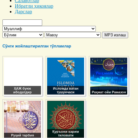
Салавотлар
Ибратли ҳикоялар
Дарслар
Сўнги жойлаштирилган тўпламлар
ҲАЖ буюк
Исломда ватан
ибодатдир
тушунчаси
Раҳмат ойи Рамазон
Қуръони карим
Руҳий тарбия
тиловати