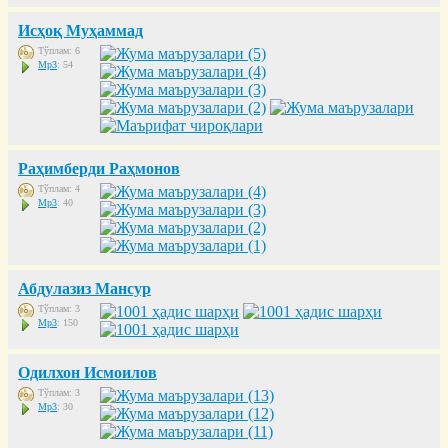
Исҳоқ Муҳаммад
Тўплам: 6
Mp3
: 54
Раҳимберди Раҳмонов
Тўплам: 4
Mp3
: 40
Абдулазиз Мансур
Тўплам: 3
Mp3
: 150
Одилхон Исмоилов
Тўплам: 3
Mp3
: 30