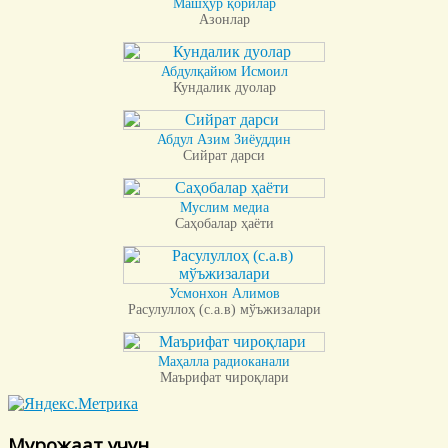
Машҳур қорилар
Азонлар
Абдулқайюм Исмоил
Кундалик дуолар
Абдул Азим Зиёуддин
Сийрат дарси
Муслим медиа
Саҳобалар ҳаёти
Усмонхон Алимов
Расулуллоҳ (с.а.в) мўъжизалари
Маҳалла радиоканали
Маърифат чироқлари
Мурожаат учун