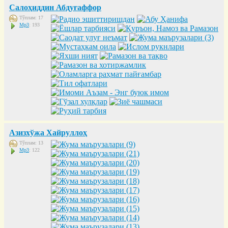
Салоҳиддин Абдуғаффор
Тўплам: 17
Mp3
: 193
Азизхўжа Хайруллоҳ
Тўплам: 13
Mp3
: 122