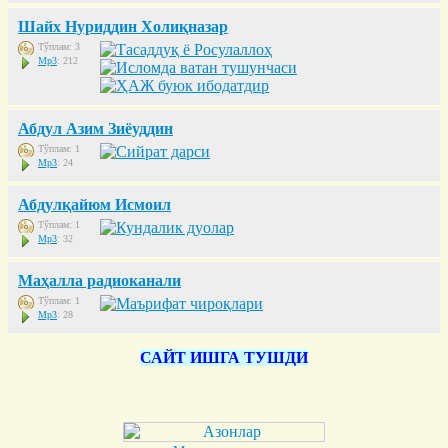
Шайх Нуриддин Холиқназар
Тўплам: 3
Mp3
: 212
Абдул Азим Зиёуддин
Тўплам: 1
Mp3
: 24
Абдулқайюм Исмоил
Тўплам: 1
Mp3
: 32
Маҳалла радиоканали
Тўплам: 1
Mp3
: 28
САЙТ ИШГА ТУШДИ