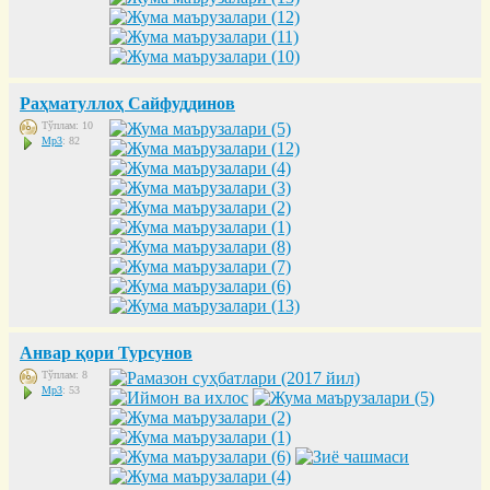
Раҳматуллоҳ Сайфуддинов
Тўплам: 10
Mp3
: 82
Анвар қори Турсунов
Тўплам: 8
Mp3
: 53