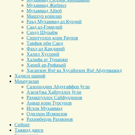
Муҳаммад Жибрил
Муҳаммад Айюб
Машҳур қорилар
Раъд Муҳаммад ал Курдий
Саад ал-Ғомидий
Саъуд Шурайм
Сиротуллоҳ қори Раупов
Тавфиқ ибн Саид
Фаҳд ал Кандарий
Халил Ҳусорий
Халифа ат Тунаижи
Ҳаний ар-Рифаъий
Ҳасанхон Яҳё ва Ҳусайнхон Яҳё Абдулмажид
Ҳадиси шариф
Маърузалар
Салоҳиддин Абдуғаффор ўғли
Азизхўжа Хайруллоҳ ўғли
Раҳматуллоҳ Сайфуддинов
Анвар қори Турсунов
Исҳоқ Муҳаммад
Одилхон Исмоилов
Раҳимберди Раҳмонов
Сийрат
Тажвид дарси