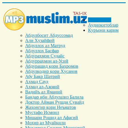
Бош саҳифа
Аудиокитоблар
Қуръони карим
Абдулбосит Абдуссомад
Али Ҳузайфий
Абдуллоҳ ал Матруд
Абдуллоҳ Басфар
Абдураҳмон Судайс
Абдурраҳмон ал-Усий
Абдурашид қори Баҳромов
Абдулқодир қори Ҳусанов
Абу Бакр Шатрий
Аҳмад Сауд
Аҳмад ал-Ажмий
Вадийъ ал Яманий
Бандар ибн Абдулазиз Балила
Доктор Айман Рушди Сувайд
Жаҳонгир қори Неъматов
Мустафо Исмоил
Мишари Рошид ал Афасий
Моҳир ал Муайқили
Муҳаммад Cиддиқ Миншавий