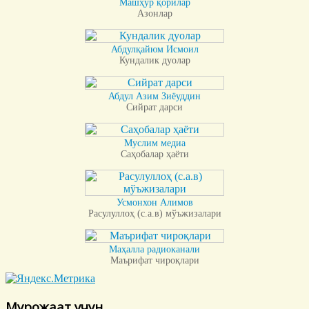
Машҳур қорилар
Азонлар
Абдулқайюм Исмоил
Кундалик дуолар
Абдул Азим Зиёуддин
Сийрат дарси
Муслим медиа
Саҳобалар ҳаёти
Усмонхон Алимов
Расулуллоҳ (с.а.в) мўъжизалари
Маҳалла радиоканали
Маърифат чироқлари
Мурожаат учун