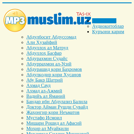
Бош саҳифа
Аудиокитоблар
Қуръони карим
Абдулбосит Абдуссомад
Али Ҳузайфий
Абдуллоҳ ал Матруд
Абдуллоҳ Басфар
Абдураҳмон Судайс
Абдурраҳмон ал-Усий
Абдурашид қори Баҳромов
Абдулқодир қори Ҳусанов
Абу Бакр Шатрий
Аҳмад Сауд
Аҳмад ал-Ажмий
Вадийъ ал Яманий
Бандар ибн Абдулазиз Балила
Доктор Айман Рушди Сувайд
Жаҳонгир қори Неъматов
Мустафо Исмоил
Мишари Рошид ал Афасий
Моҳир ал Муайқили
Муҳаммад Cиддиқ Миншавий