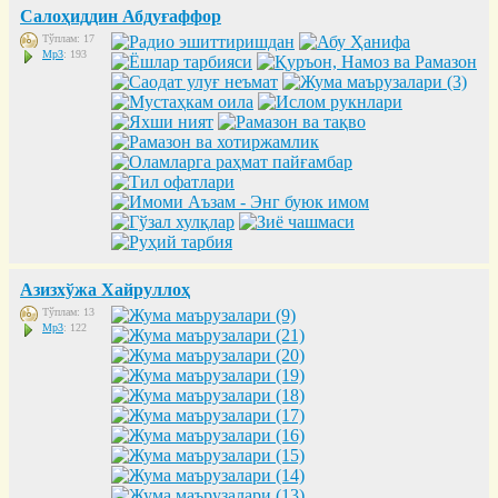
Салоҳиддин Абдуғаффор
Тўплам: 17
Mp3
: 193
Азизхўжа Хайруллоҳ
Тўплам: 13
Mp3
: 122