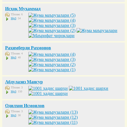
Исҳоқ Муҳаммад
Тўплам: 6
Mp3
: 54
Раҳимберди Раҳмонов
Тўплам: 4
Mp3
: 40
Абдулазиз Мансур
Тўплам: 3
Mp3
: 150
Одилхон Исмоилов
Тўплам: 3
Mp3
: 30