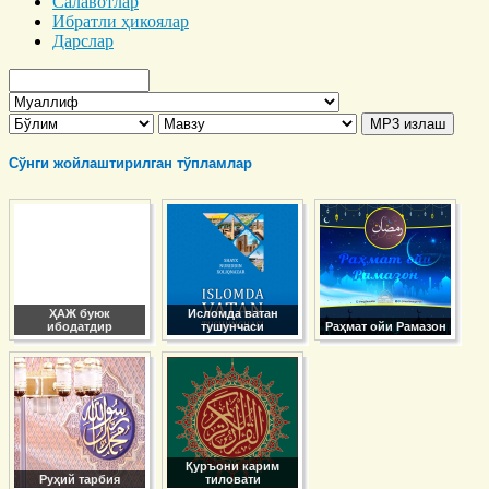
Салавотлар
Ибратли ҳикоялар
Дарслар
Сўнги жойлаштирилган тўпламлар
ҲАЖ буюк
Исломда ватан
ибодатдир
тушунчаси
Раҳмат ойи Рамазон
Қуръони карим
Руҳий тарбия
тиловати