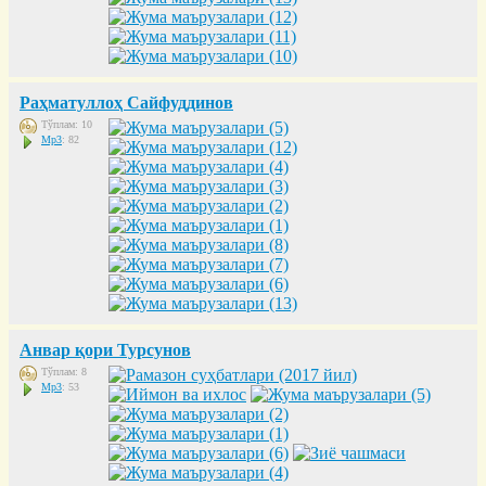
Раҳматуллоҳ Сайфуддинов
Тўплам: 10
Mp3
: 82
Анвар қори Турсунов
Тўплам: 8
Mp3
: 53