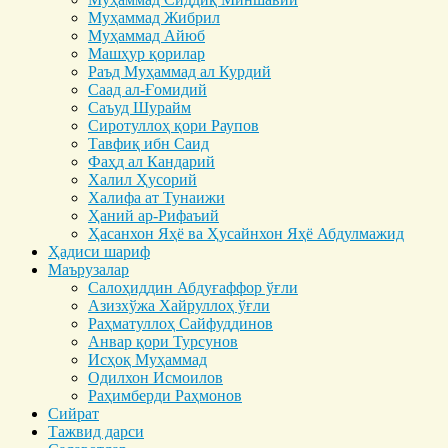
Муҳаммад Жибрил
Муҳаммад Айюб
Машҳур қорилар
Раъд Муҳаммад ал Курдий
Саад ал-Ғомидий
Саъуд Шурайм
Сиротуллоҳ қори Раупов
Тавфиқ ибн Саид
Фаҳд ал Кандарий
Халил Ҳусорий
Халифа ат Тунаижи
Ҳаний ар-Рифаъий
Ҳасанхон Яҳё ва Ҳусайнхон Яҳё Абдулмажид
Ҳадиси шариф
Маърузалар
Салоҳиддин Абдуғаффор ўғли
Азизхўжа Хайруллоҳ ўғли
Раҳматуллоҳ Сайфуддинов
Анвар қори Турсунов
Исҳоқ Муҳаммад
Одилхон Исмоилов
Раҳимберди Раҳмонов
Сийрат
Тажвид дарси