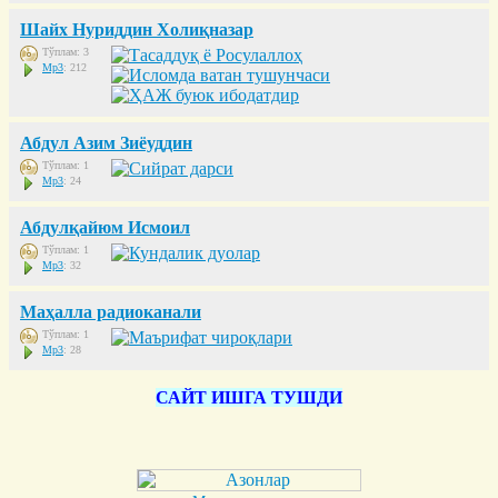
Шайх Нуриддин Холиқназар
Тўплам: 3
Mp3
: 212
Абдул Азим Зиёуддин
Тўплам: 1
Mp3
: 24
Абдулқайюм Исмоил
Тўплам: 1
Mp3
: 32
Маҳалла радиоканали
Тўплам: 1
Mp3
: 28
САЙТ ИШГА ТУШДИ