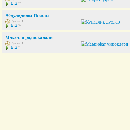
Mp3
: 24
Абдулқайюм Исмоил
Тўплам: 1
Mp3
: 32
Маҳалла радиоканали
Тўплам: 1
Mp3
: 28