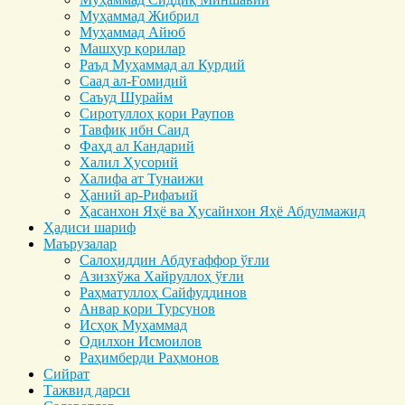
Муҳаммад Жибрил
Муҳаммад Айюб
Машҳур қорилар
Раъд Муҳаммад ал Курдий
Саад ал-Ғомидий
Саъуд Шурайм
Сиротуллоҳ қори Раупов
Тавфиқ ибн Саид
Фаҳд ал Кандарий
Халил Ҳусорий
Халифа ат Тунаижи
Ҳаний ар-Рифаъий
Ҳасанхон Яҳё ва Ҳусайнхон Яҳё Абдулмажид
Ҳадиси шариф
Маърузалар
Салоҳиддин Абдуғаффор ўғли
Азизхўжа Хайруллоҳ ўғли
Раҳматуллоҳ Сайфуддинов
Анвар қори Турсунов
Исҳоқ Муҳаммад
Одилхон Исмоилов
Раҳимберди Раҳмонов
Сийрат
Тажвид дарси