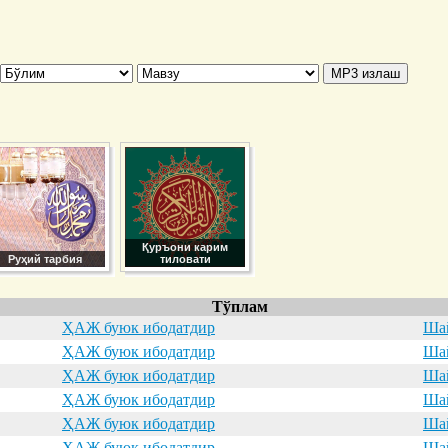
Қуръони карим
Руҳий тарбия
тиловати
Тўплам
ҲАЖ буюк ибодатдир
Шай
ҲАЖ буюк ибодатдир
Шай
ҲАЖ буюк ибодатдир
Шай
ҲАЖ буюк ибодатдир
Шай
ҲАЖ буюк ибодатдир
Шай
ҲАЖ буюк ибодатдир
Шай