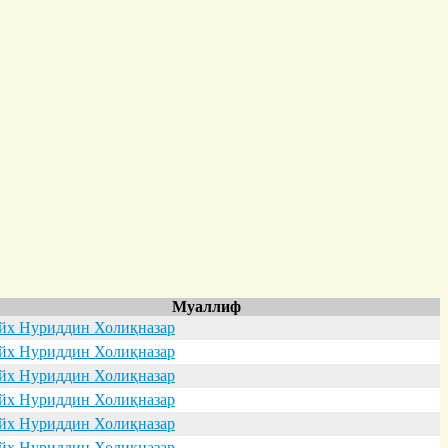
Муаллиф
х Нуриддин Холиқназар
х Нуриддин Холиқназар
х Нуриддин Холиқназар
х Нуриддин Холиқназар
х Нуриддин Холиқназар
х Нуриддин Холиқназар