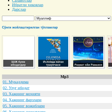
Салавотлар
Ибратли ҳикоялар
Дарслар
Сўнги жойлаштирилган тўпламлар
ҲАЖ буюк
Исломда ватан
ибодатдир
тушунчаси
Раҳмат ойи Рамазон
Mp3
01. Муқaддимa
02. Улуғ ибодaт
03. Ҳaжнинг моҳияти
04. Ҳaжнинг фaрзлaри
05. Ҳaжнинг вожиблaри
06. Ҳaжнинг суннaтлaри