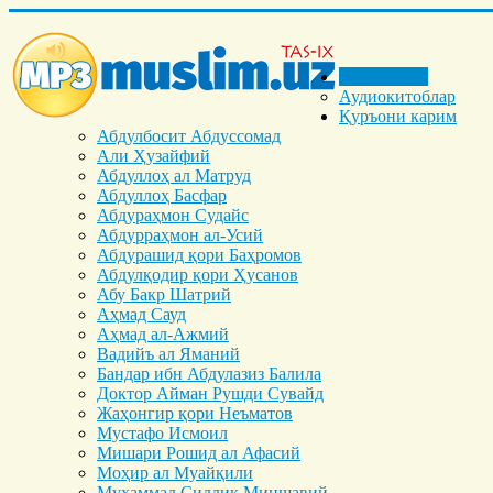
Бош саҳифа
Аудиокитоблар
Қуръони карим
Абдулбосит Абдуссомад
Али Ҳузайфий
Абдуллоҳ ал Матруд
Абдуллоҳ Басфар
Абдураҳмон Судайс
Абдурраҳмон ал-Усий
Абдурашид қори Баҳромов
Абдулқодир қори Ҳусанов
Абу Бакр Шатрий
Аҳмад Сауд
Аҳмад ал-Ажмий
Вадийъ ал Яманий
Бандар ибн Абдулазиз Балила
Доктор Айман Рушди Сувайд
Жаҳонгир қори Неъматов
Мустафо Исмоил
Мишари Рошид ал Афасий
Моҳир ал Муайқили
Муҳаммад Cиддиқ Миншавий