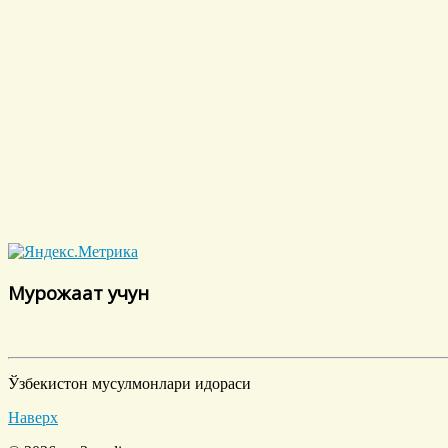
Мурожаат учун
Ўзбекистон мусулмонлари идораси
Наверх