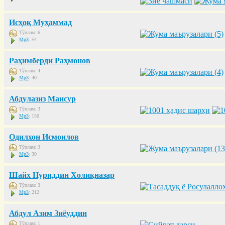
Исҳоқ Муҳаммад
Тўплам: 6
Mp3
: 54
Раҳимберди Раҳмонов
Тўплам: 4
Mp3
: 40
Абдулазиз Мансур
Тўплам: 3
Mp3
: 150
Одилхон Исмоилов
Тўплам: 3
Mp3
: 30
Шайх Нуриддин Холиқназар
Тўплам: 3
Mp3
: 212
Абдул Азим Зиёуддин
Тўплам: 1