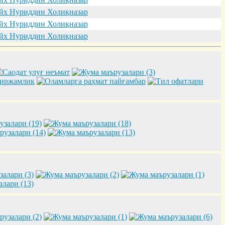
х Нуриддин Холиқназар
х Нуриддин Холиқназар
х Нуриддин Холиқназар