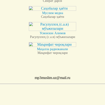
Сийрат дарси
Муслим медиа
Саҳобалар ҳаёти
Усмонхон Алимов
Расулуллоҳ (с.а.в) мўъжизалари
Маҳалла радиоканали
Маърифат чироқлари
mp3muslim.uz@mail.ru