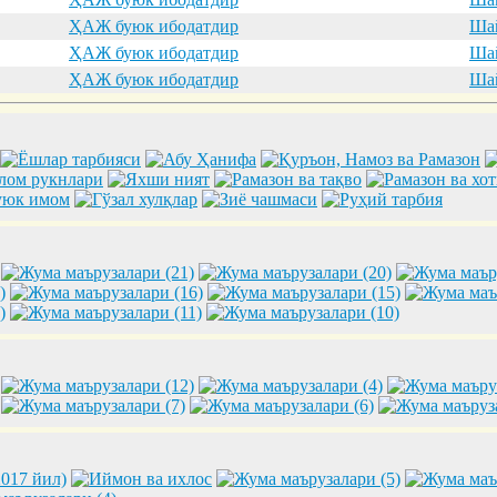
ҲАЖ буюк ибодатдир
Шай
ҲАЖ буюк ибодатдир
Шай
ҲАЖ буюк ибодатдир
Шай