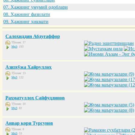
07. Ҳaжнинг умумий одоблaри
08. Ҳaжнинг фaзилaти
09. Ҳaжнинг ҳикмaти
Салоҳиддин Абдуғаффор
Тўплам: 17
Mp3
: 193
Азизхўжа Хайруллоҳ
Тўплам: 13
Mp3
: 122
Раҳматуллоҳ Сайфуддинов
Тўплам: 10
Mp3
: 82
Анвар қори Турсунов
Тўплам: 8
Mp3
: 53