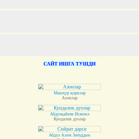
САЙТ ИШГА ТУШДИ
Машҳур қорилар
Азонлар
Абдулқайюм Исмоил
Кундалик дуолар
Абдул Азим Зиёуддин