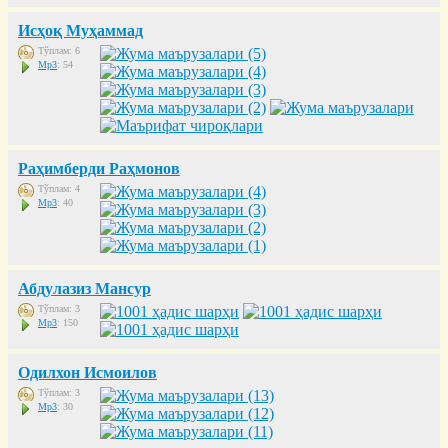
Исҳоқ Муҳаммад
Тўплам: 6
Mp3
: 54
Раҳимберди Раҳмонов
Тўплам: 4
Mp3
: 40
Абдулазиз Мансур
Тўплам: 3
Mp3
: 150
Одилхон Исмоилов
Тўплам: 3
Mp3
: 30