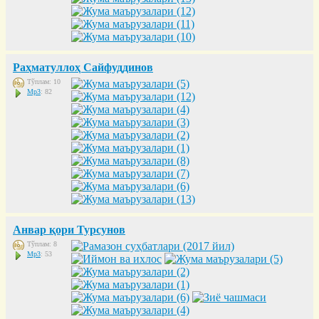
Раҳматуллоҳ Сайфуддинов
Тўплам: 10
Mp3
: 82
Анвар қори Турсунов
Тўплам: 8
Mp3
: 53