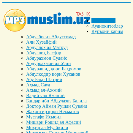
Бош саҳифа
Аудиокитоблар
Қуръони карим
Абдулбосит Абдуссомад
Али Ҳузайфий
Абдуллоҳ ал Матруд
Абдуллоҳ Басфар
Абдураҳмон Судайс
Абдурраҳмон ал-Усий
Абдурашид қори Баҳромов
Абдулқодир қори Ҳусанов
Абу Бакр Шатрий
Аҳмад Сауд
Аҳмад ал-Ажмий
Вадийъ ал Яманий
Бандар ибн Абдулазиз Балила
Доктор Айман Рушди Сувайд
Жаҳонгир қори Неъматов
Мустафо Исмоил
Мишари Рошид ал Афасий
Моҳир ал Муайқили
Муҳаммад Cиддиқ Миншавий