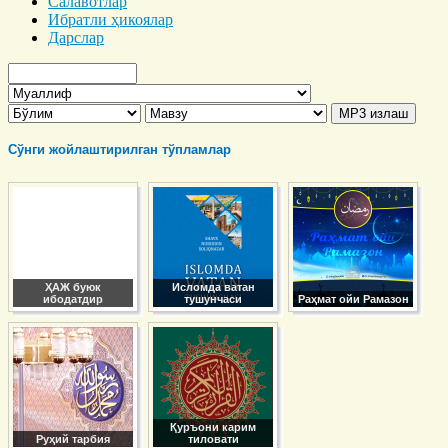
Салавотлар
Ибратли ҳикоялар
Дарслар
Сўнги жойлаштирилган тўпламлар
ҲАЖ буюк
Исломда ватан
ибодатдир
тушунчаси
Раҳмат ойи Рамазон
Қуръони карим
Руҳий тарбия
тиловати