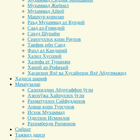
Муҳаммад Жибрил
Муҳаммад Айюб
Машҳур қорилар
Раъд Муҳаммад ал Курдий
Саад ал-Ғомидий
Саъуд Шурайм
Сиротуллоҳ қори Раупов
Тавфиқ ибн Саид
Фаҳд ал Кандарий
Халил Ҳусорий
Халифа ат Тунаижи
Ҳаний ар-Рифаъий
Ҳасанхон Яҳё ва Ҳусайнхон Яҳё Абдулмажид
Ҳадиси шариф
Маърузалар
Салоҳиддин Абдуғаффор ўғли
Азизхўжа Хайруллоҳ ўғли
Раҳматуллоҳ Сайфуддинов
Анвар қори Турсунов
Исҳоқ Муҳаммад
Одилхон Исмоилов
Раҳимберди Раҳмонов
Сийрат
Тажвид дарси