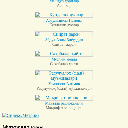
Машҳур қорилар
Азонлар
Абдулқайюм Исмоил
Кундалик дуолар
Абдул Азим Зиёуддин
Сийрат дарси
Муслим медиа
Саҳобалар ҳаёти
Усмонхон Алимов
Расулуллоҳ (с.а.в) мўъжизалари
Маҳалла радиоканали
Маърифат чироқлари
Мурожаат учун