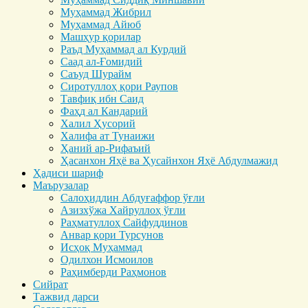
Муҳаммад Жибрил
Муҳаммад Айюб
Машҳур қорилар
Раъд Муҳаммад ал Курдий
Саад ал-Ғомидий
Саъуд Шурайм
Сиротуллоҳ қори Раупов
Тавфиқ ибн Саид
Фаҳд ал Кандарий
Халил Ҳусорий
Халифа ат Тунаижи
Ҳаний ар-Рифаъий
Ҳасанхон Яҳё ва Ҳусайнхон Яҳё Абдулмажид
Ҳадиси шариф
Маърузалар
Салоҳиддин Абдуғаффор ўғли
Азизхўжа Хайруллоҳ ўғли
Раҳматуллоҳ Сайфуддинов
Анвар қори Турсунов
Исҳоқ Муҳаммад
Одилхон Исмоилов
Раҳимберди Раҳмонов
Сийрат
Тажвид дарси