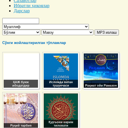
Салавотлар
Ибратли ҳикоялар
Дарслар
Сўнги жойлаштирилган тўпламлар
ҲАЖ буюк
Исломда ватан
ибодатдир
тушунчаси
Раҳмат ойи Рамазон
Қуръони карим
Руҳий тарбия
тиловати