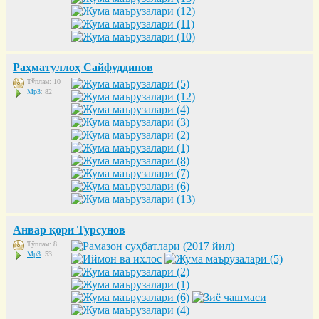
Раҳматуллоҳ Сайфуддинов
Тўплам: 10
Mp3
: 82
Анвар қори Турсунов
Тўплам: 8
Mp3
: 53