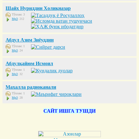
Шайх Нуриддин Холиқназар
Тўплам: 3
Mp3
: 212
Абдул Азим Зиёуддин
Тўплам: 1
Mp3
: 24
Абдулқайюм Исмоил
Тўплам: 1
Mp3
: 32
Маҳалла радиоканали
Тўплам: 1
Mp3
: 28
САЙТ ИШГА ТУШДИ