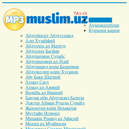
Бош саҳифа
Аудиокитоблар
Қуръони карим
Абдулбосит Абдуссомад
Али Ҳузайфий
Абдуллоҳ ал Матруд
Абдуллоҳ Басфар
Абдураҳмон Судайс
Абдурраҳмон ал-Усий
Абдурашид қори Баҳромов
Абдулқодир қори Ҳусанов
Абу Бакр Шатрий
Аҳмад Сауд
Аҳмад ал-Ажмий
Вадийъ ал Яманий
Бандар ибн Абдулазиз Балила
Доктор Айман Рушди Сувайд
Жаҳонгир қори Неъматов
Мустафо Исмоил
Мишари Рошид ал Афасий
Моҳир ал Муайқили
Муҳаммад Cиддиқ Миншавий