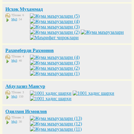
Исҳоқ Муҳаммад
Тўплам: 6
Mp3
: 54
Раҳимберди Раҳмонов
Тўплам: 4
Mp3
: 40
Абдулазиз Мансур
Тўплам: 3
Mp3
: 150
Одилхон Исмоилов
Тўплам: 3
Mp3
: 30