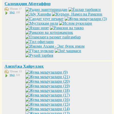
Салоҳиддин Абдуғаффор
Тўплам: 17
Mp3
: 193
Азизхўжа Хайруллоҳ
Тўплам: 13
Mp3
: 122