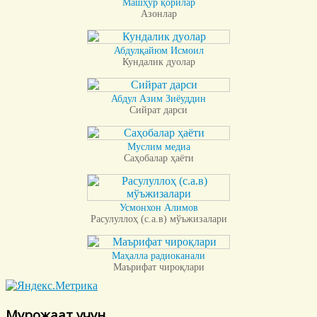
Машҳур қорилар
Азонлар
Абдулқайюм Исмоил
Кундалик дуолар
Абдул Азим Зиёуддин
Сийрат дарси
Муслим медиа
Саҳобалар ҳаёти
Усмонхон Алимов
Расулуллоҳ (с.а.в) мўъжизалари
Маҳалла радиоканали
Маърифат чироқлари
Мурожаат учун