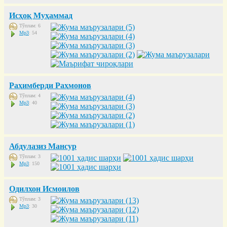
Исҳоқ Муҳаммад
Тўплам: 6
Mp3
: 54
Раҳимберди Раҳмонов
Тўплам: 4
Mp3
: 40
Абдулазиз Мансур
Тўплам: 3
Mp3
: 150
Одилхон Исмоилов
Тўплам: 3
Mp3
: 30