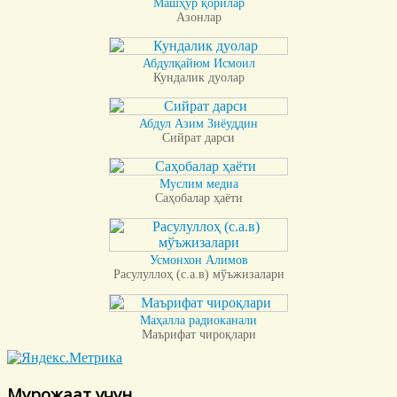
Машҳур қорилар
Азонлар
Абдулқайюм Исмоил
Кундалик дуолар
Абдул Азим Зиёуддин
Сийрат дарси
Муслим медиа
Саҳобалар ҳаёти
Усмонхон Алимов
Расулуллоҳ (с.а.в) мўъжизалари
Маҳалла радиоканали
Маърифат чироқлари
Мурожаат учун