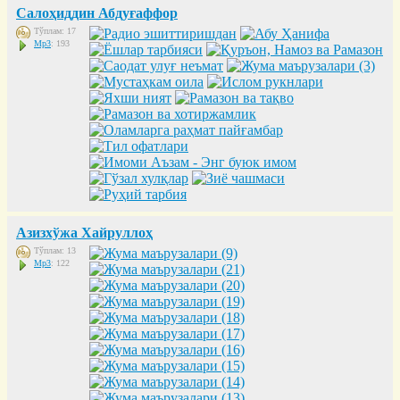
Салоҳиддин Абдуғаффор
Тўплам: 17
Mp3
: 193
Азизхўжа Хайруллоҳ
Тўплам: 13
Mp3
: 122