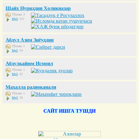
Шайх Нуриддин Холиқназар
Тўплам: 3
Mp3
: 212
Абдул Азим Зиёуддин
Тўплам: 1
Mp3
: 24
Абдулқайюм Исмоил
Тўплам: 1
Mp3
: 32
Маҳалла радиоканали
Тўплам: 1
Mp3
: 28
САЙТ ИШГА ТУШДИ