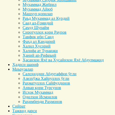
Муҳаммад Жибрил
Муҳаммад Айюб
Машҳур қорилар
Раъд Муҳаммад ал Курдий
Саад ал-Ғомидий
Саъуд Шурайм
Сиротуллоҳ қори Раупов
Тавфиқ ибн Саид
Фаҳд ал Кандарий
Халил Ҳусорий
Халифа ат Тунаижи
Ҳаний ар-Рифаъий
Ҳасанхон Яҳё ва Ҳусайнхон Яҳё Абдулмажид
Ҳадиси шариф
Маърузалар
Салоҳиддин Абдуғаффор ўғли
Азизхўжа Хайруллоҳ ўғли
Раҳматуллоҳ Сайфуддинов
Анвар қори Турсунов
Исҳоқ Муҳаммад
Одилхон Исмоилов
Раҳимберди Раҳмонов
Сийрат
Тажвид дарси