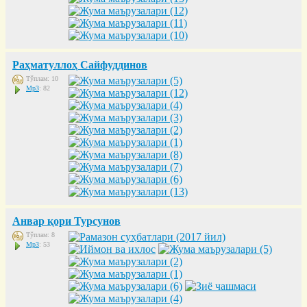
Раҳматуллоҳ Сайфуддинов
Тўплам: 10
Mp3
: 82
Анвар қори Турсунов
Тўплам: 8
Mp3
: 53