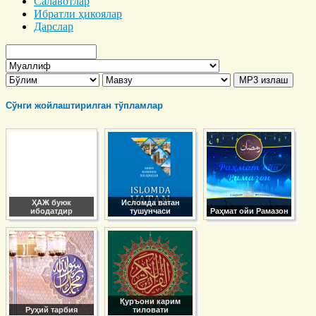
Салавотлар
Ибратли ҳикоялар
Дарслар
Сўнги жойлаштирилган тўпламлар
ҲАЖ буюк
Исломда ватан
ибодатдир
тушунчаси
Раҳмат ойи Рамазон
Қуръони карим
Руҳий тарбия
тиловати