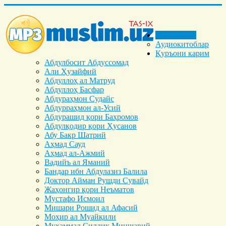
Бош саҳифа
Аудиокитоблар
Қуръони карим
Абдулбосит Абдуссомад
Али Ҳузайфий
Абдуллоҳ ал Матруд
Абдуллоҳ Басфар
Абдураҳмон Судайс
Абдурраҳмон ал-Усий
Абдурашид қори Баҳромов
Абдулқодир қори Ҳусанов
Абу Бакр Шатрий
Аҳмад Сауд
Аҳмад ал-Ажмий
Вадийъ ал Яманий
Бандар ибн Абдулазиз Балила
Доктор Айман Рушди Сувайд
Жаҳонгир қори Неъматов
Мустафо Исмоил
Мишари Рошид ал Афасий
Моҳир ал Муайқили
Муҳаммад Cиддиқ Миншавий