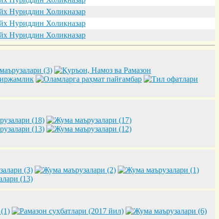
х Нуриддин Холиқназар
х Нуриддин Холиқназар
х Нуриддин Холиқназар