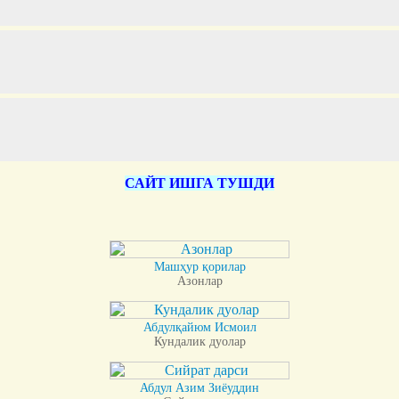
САЙТ ИШГА ТУШДИ
Машҳур қорилар
Азонлар
Абдулқайюм Исмоил
Кундалик дуолар
Абдул Азим Зиёуддин