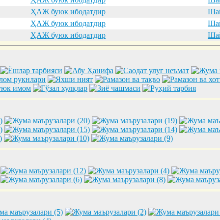
ҲАЖ буюк ибодатдир
Шай
ҲАЖ буюк ибодатдир
Шай
ҲАЖ буюк ибодатдир
Шай