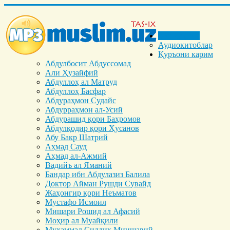
Бош саҳифа
Аудиокитоблар
Қуръони карим
Абдулбосит Абдуссомад
Али Ҳузайфий
Абдуллоҳ ал Матруд
Абдуллоҳ Басфар
Абдураҳмон Судайс
Абдурраҳмон ал-Усий
Абдурашид қори Баҳромов
Абдулқодир қори Ҳусанов
Абу Бакр Шатрий
Аҳмад Сауд
Аҳмад ал-Ажмий
Вадийъ ал Яманий
Бандар ибн Абдулазиз Балила
Доктор Айман Рушди Сувайд
Жаҳонгир қори Неъматов
Мустафо Исмоил
Мишари Рошид ал Афасий
Моҳир ал Муайқили
Муҳаммад Cиддиқ Миншавий