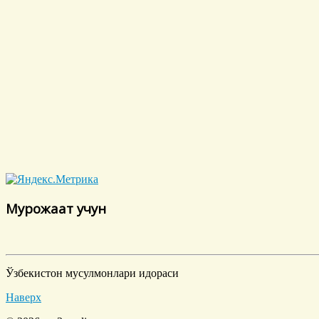
Мурожаат учун
Ўзбекистон мусулмонлари идораси
Наверх