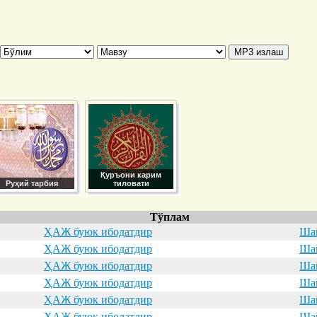
Қуръони карим
Руҳий тарбия
тиловати
Тўплам
ҲАЖ буюк ибодатдир
Шай
ҲАЖ буюк ибодатдир
Шай
ҲАЖ буюк ибодатдир
Шай
ҲАЖ буюк ибодатдир
Шай
ҲАЖ буюк ибодатдир
Шай
ҲАЖ буюк ибодатдир
Шай