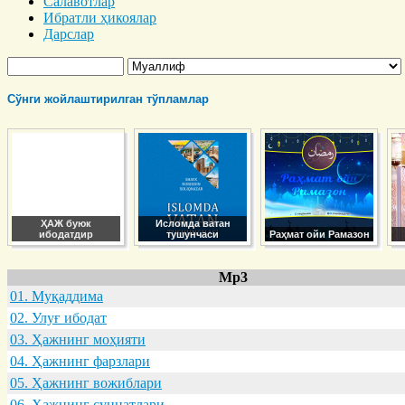
Салавотлар
Ибратли ҳикоялар
Дарслар
Сўнги жойлаштирилган тўпламлар
ҲАЖ буюк
Исломда ватан
ибодатдир
тушунчаси
Раҳмат ойи Рамазон
Mp3
01. Муқaддимa
02. Улуғ ибодaт
03. Ҳaжнинг моҳияти
04. Ҳaжнинг фaрзлaри
05. Ҳaжнинг вожиблaри
06. Ҳaжнинг суннaтлaри