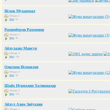
Исҳоқ Муҳаммад
Тўплам: 6
Mp3
: 54
Раҳимберди Раҳмонов
Тўплам: 4
Mp3
: 40
Абдулазиз Мансур
Тўплам: 3
Mp3
: 150
Одилхон Исмоилов
Тўплам: 3
Mp3
: 30
Шайх Нуриддин Холиқназар
Тўплам: 3
Mp3
: 212
Абдул Азим Зиёуддин
Тўплам: 1