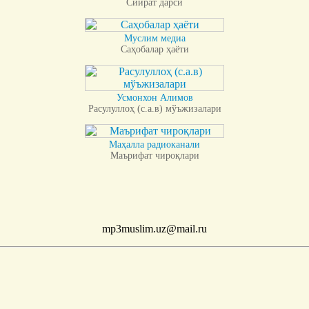
Сийрат дарси
Муслим медиа
Саҳобалар ҳаёти
Усмонхон Алимов
Расулуллоҳ (с.а.в) мўъжизалари
Маҳалла радиоканали
Маърифат чироқлари
mp3muslim.uz@mail.ru