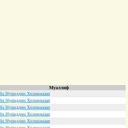
Муаллиф
х Нуриддин Холиқназар
х Нуриддин Холиқназар
х Нуриддин Холиқназар
х Нуриддин Холиқназар
х Нуриддин Холиқназар
х Нуриддин Холиқназар