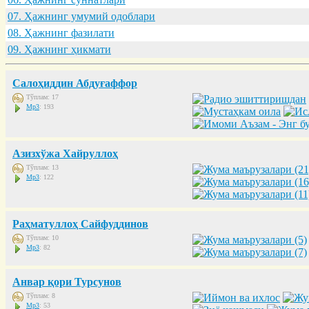
07. Ҳaжнинг умумий одоблaри
08. Ҳaжнинг фaзилaти
09. Ҳaжнинг ҳикмaти
Салоҳиддин Абдуғаффор
Тўплам: 17
Mp3
: 193
Азизхўжа Хайруллоҳ
Тўплам: 13
Mp3
: 122
Раҳматуллоҳ Сайфуддинов
Тўплам: 10
Mp3
: 82
Анвар қори Турсунов
Тўплам: 8
Mp3
: 53