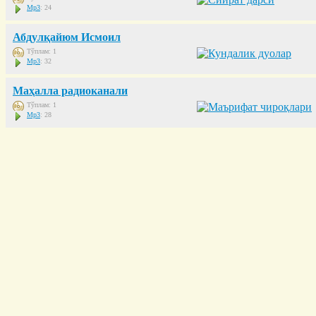
Mp3
: 24
Абдулқайюм Исмоил
Тўплам: 1
Mp3
: 32
Маҳалла радиоканали
Тўплам: 1
Mp3
: 28