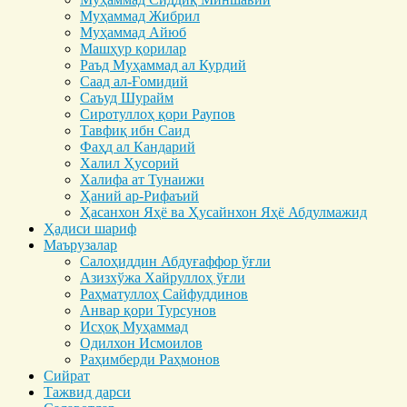
Муҳаммад Жибрил
Муҳаммад Айюб
Машҳур қорилар
Раъд Муҳаммад ал Курдий
Саад ал-Ғомидий
Саъуд Шурайм
Сиротуллоҳ қори Раупов
Тавфиқ ибн Саид
Фаҳд ал Кандарий
Халил Ҳусорий
Халифа ат Тунаижи
Ҳаний ар-Рифаъий
Ҳасанхон Яҳё ва Ҳусайнхон Яҳё Абдулмажид
Ҳадиси шариф
Маърузалар
Салоҳиддин Абдуғаффор ўғли
Азизхўжа Хайруллоҳ ўғли
Раҳматуллоҳ Сайфуддинов
Анвар қори Турсунов
Исҳоқ Муҳаммад
Одилхон Исмоилов
Раҳимберди Раҳмонов
Сийрат
Тажвид дарси