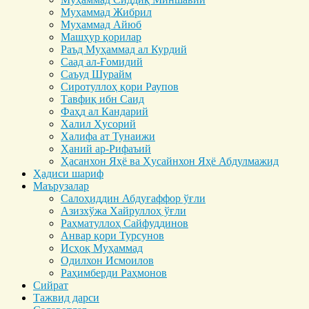
Муҳаммад Жибрил
Муҳаммад Айюб
Машҳур қорилар
Раъд Муҳаммад ал Курдий
Саад ал-Ғомидий
Саъуд Шурайм
Сиротуллоҳ қори Раупов
Тавфиқ ибн Саид
Фаҳд ал Кандарий
Халил Ҳусорий
Халифа ат Тунаижи
Ҳаний ар-Рифаъий
Ҳасанхон Яҳё ва Ҳусайнхон Яҳё Абдулмажид
Ҳадиси шариф
Маърузалар
Салоҳиддин Абдуғаффор ўғли
Азизхўжа Хайруллоҳ ўғли
Раҳматуллоҳ Сайфуддинов
Анвар қори Турсунов
Исҳоқ Муҳаммад
Одилхон Исмоилов
Раҳимберди Раҳмонов
Сийрат
Тажвид дарси