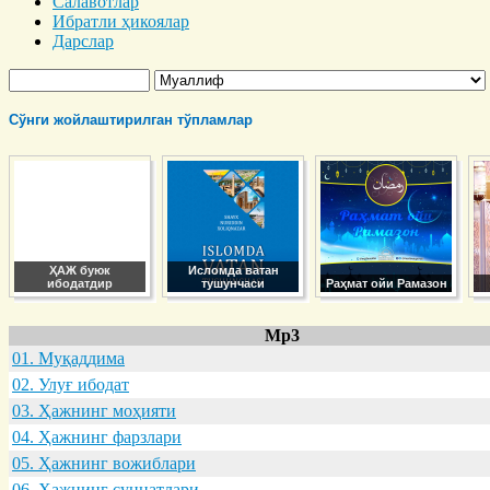
Салавотлар
Ибратли ҳикоялар
Дарслар
Сўнги жойлаштирилган тўпламлар
ҲАЖ буюк
Исломда ватан
ибодатдир
тушунчаси
Раҳмат ойи Рамазон
Mp3
01. Муқaддимa
02. Улуғ ибодaт
03. Ҳaжнинг моҳияти
04. Ҳaжнинг фaрзлaри
05. Ҳaжнинг вожиблaри
06. Ҳaжнинг суннaтлaри