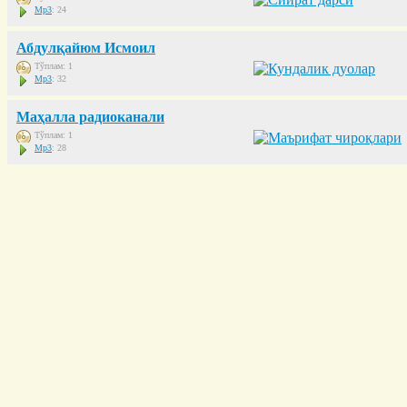
Mp3
: 24
Абдулқайюм Исмоил
Тўплам: 1
Mp3
: 32
Маҳалла радиоканали
Тўплам: 1
Mp3
: 28