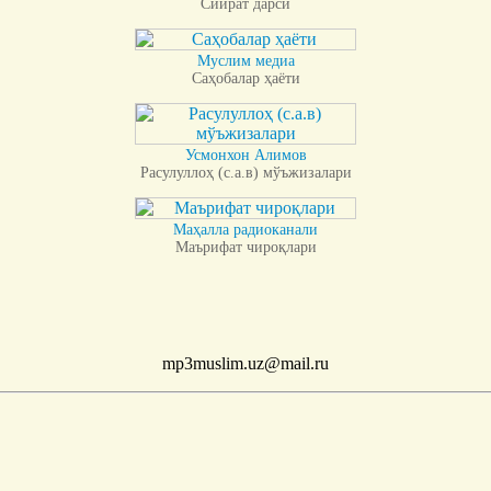
Сийрат дарси
Муслим медиа
Саҳобалар ҳаёти
Усмонхон Алимов
Расулуллоҳ (с.а.в) мўъжизалари
Маҳалла радиоканали
Маърифат чироқлари
mp3muslim.uz@mail.ru