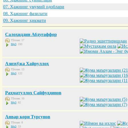
07. Ҳaжнинг умумий одоблaри
08. Ҳaжнинг фaзилaти
09. Ҳaжнинг ҳикмaти
Салоҳиддин Абдуғаффор
Тўплам: 17
Mp3
: 193
Азизхўжа Хайруллоҳ
Тўплам: 13
Mp3
: 122
Раҳматуллоҳ Сайфуддинов
Тўплам: 10
Mp3
: 82
Анвар қори Турсунов
Тўплам: 8
Mp3
: 53