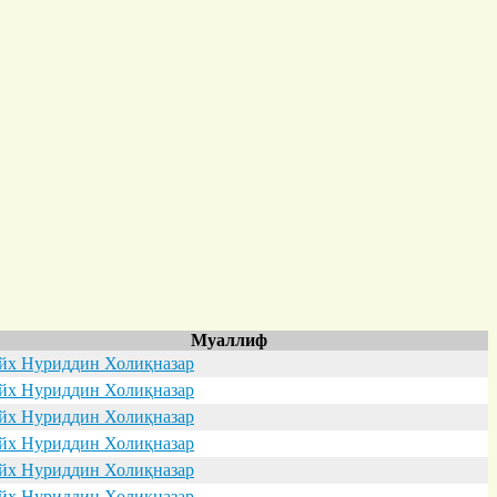
Муаллиф
х Нуриддин Холиқназар
х Нуриддин Холиқназар
х Нуриддин Холиқназар
х Нуриддин Холиқназар
х Нуриддин Холиқназар
х Нуриддин Холиқназар