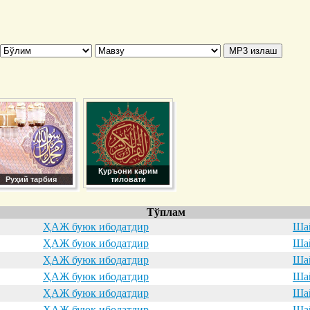
Қуръони карим
Руҳий тарбия
тиловати
Тўплам
ҲАЖ буюк ибодатдир
Шай
ҲАЖ буюк ибодатдир
Шай
ҲАЖ буюк ибодатдир
Шай
ҲАЖ буюк ибодатдир
Шай
ҲАЖ буюк ибодатдир
Шай
ҲАЖ буюк ибодатдир
Шай