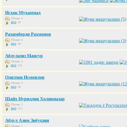
Исҳоқ Муҳаммад
Тўплам: 6
Mp3
: 54
Раҳимберди Раҳмонов
Тўплам: 4
Mp3
: 40
Абдулазиз Мансур
Тўплам: 3
Mp3
: 150
Одилхон Исмоилов
Тўплам: 3
Mp3
: 30
Шайх Нуриддин Холиқназар
Тўплам: 3
Mp3
: 212
Абдул Азим Зиёуддин
Тўплам: 1