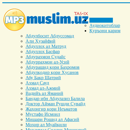
Бош саҳифа
Аудиокитоблар
Қуръони карим
Абдулбосит Абдуссомад
Али Ҳузайфий
Абдуллоҳ ал Матруд
Абдуллоҳ Басфар
Абдураҳмон Судайс
Абдурраҳмон ал-Усий
Абдурашид қори Баҳромов
Абдулқодир қори Ҳусанов
Абу Бакр Шатрий
Аҳмад Сауд
Аҳмад ал-Ажмий
Вадийъ ал Яманий
Бандар ибн Абдулазиз Балила
Доктор Айман Рушди Сувайд
Жаҳонгир қори Неъматов
Мустафо Исмоил
Мишари Рошид ал Афасий
Моҳир ал Муайқили
Муҳаммад Cиддиқ Миншавий