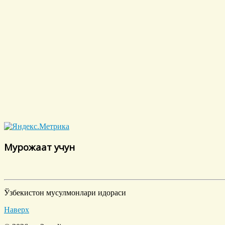
Мурожаат учун
Ўзбекистон мусулмонлари идораси
Наверх