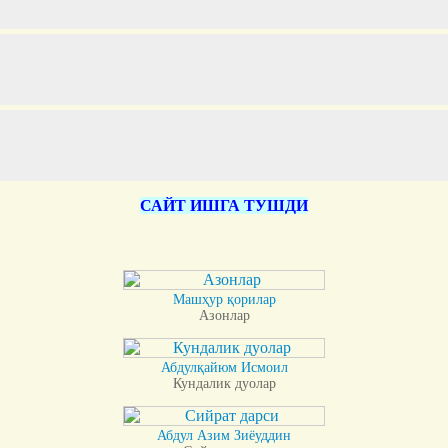
САЙТ ИШГА ТУШДИ
Машҳур қорилар
Азонлар
Абдулқайюм Исмоил
Кундалик дуолар
Абдул Азим Зиёуддин