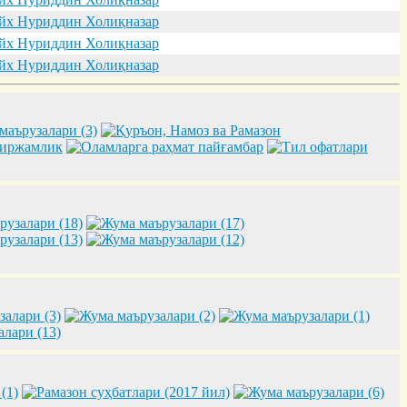
х Нуриддин Холиқназар
х Нуриддин Холиқназар
х Нуриддин Холиқназар