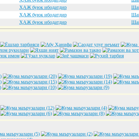
ҲАЖ буюк ибодатдир
Шай
ҲАЖ буюк ибодатдир
Шай
ҲАЖ буюк ибодатдир
Шай