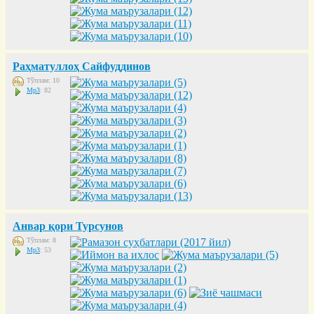
Раҳматуллоҳ Сайфуддинов
Тўплам: 10
Mp3
: 82
Анвар қори Турсунов
Тўплам: 8
Mp3
: 53