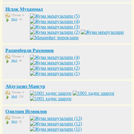
Исҳоқ Муҳаммад
Тўплам: 6
Mp3
: 54
Раҳимберди Раҳмонов
Тўплам: 4
Mp3
: 40
Абдулазиз Мансур
Тўплам: 3
Mp3
: 150
Одилхон Исмоилов
Тўплам: 3
Mp3
: 30