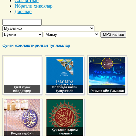
Салавотлар
Ибратли ҳикоялар
Дарслар
Сўнги жойлаштирилган тўпламлар
ҲАЖ буюк
Исломда ватан
ибодатдир
тушунчаси
Раҳмат ойи Рамазон
Қуръони карим
Руҳий тарбия
тиловати