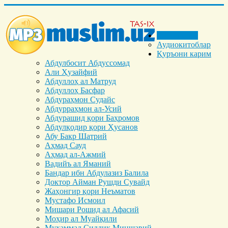
Бош саҳифа
Аудиокитоблар
Қуръони карим
Абдулбосит Абдуссомад
Али Ҳузайфий
Абдуллоҳ ал Матруд
Абдуллоҳ Басфар
Абдураҳмон Судайс
Абдурраҳмон ал-Усий
Абдурашид қори Баҳромов
Абдулқодир қори Ҳусанов
Абу Бакр Шатрий
Аҳмад Сауд
Аҳмад ал-Ажмий
Вадийъ ал Яманий
Бандар ибн Абдулазиз Балила
Доктор Айман Рушди Сувайд
Жаҳонгир қори Неъматов
Мустафо Исмоил
Мишари Рошид ал Афасий
Моҳир ал Муайқили
Муҳаммад Cиддиқ Миншавий