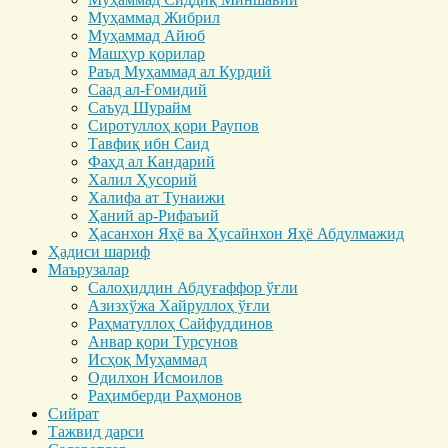
Муҳаммад Жибрил
Муҳаммад Айюб
Машҳур қорилар
Раъд Муҳаммад ал Курдий
Саад ал-Ғомидий
Саъуд Шурайм
Сиротуллоҳ қори Раупов
Тавфиқ ибн Саид
Фаҳд ал Кандарий
Халил Ҳусорий
Халифа ат Тунаижи
Ҳаний ар-Рифаъий
Ҳасанхон Яҳё ва Ҳусайнхон Яҳё Абдулмажид
Ҳадиси шариф
Маърузалар
Салоҳиддин Абдуғаффор ўғли
Азизхўжа Хайруллоҳ ўғли
Раҳматуллоҳ Сайфуддинов
Анвар қори Турсунов
Исҳоқ Муҳаммад
Одилхон Исмоилов
Раҳимберди Раҳмонов
Сийрат
Тажвид дарси