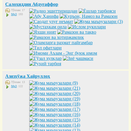
Салоҳиддин Абдуғаффор
Тўплам: 17
Mp3
: 193
Азизхўжа Хайруллоҳ
Тўплам: 13
Mp3
: 122