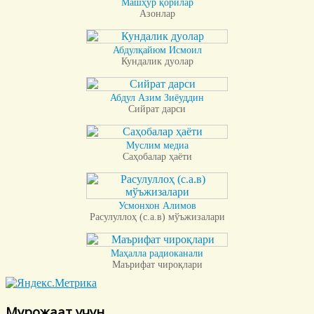
Машҳур қорилар
Азонлар
Абдулқайюм Исмоил
Кундалик дуолар
Абдул Азим Зиёуддин
Сийрат дарси
Муслим медиа
Саҳобалар ҳаёти
Усмонхон Алимов
Расулуллоҳ (с.а.в) мўъжизалари
Маҳалла радиоканали
Маърифат чироқлари
Мурожаат учун