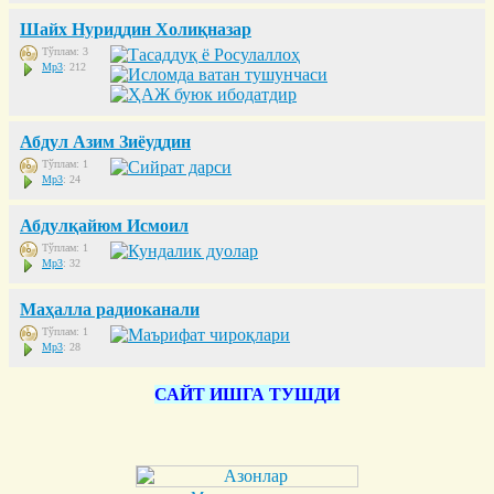
Шайх Нуриддин Холиқназар
Тўплам: 3
Mp3
: 212
Абдул Азим Зиёуддин
Тўплам: 1
Mp3
: 24
Абдулқайюм Исмоил
Тўплам: 1
Mp3
: 32
Маҳалла радиоканали
Тўплам: 1
Mp3
: 28
САЙТ ИШГА ТУШДИ