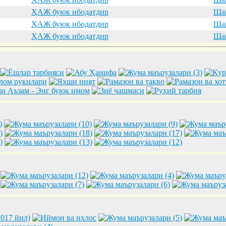
ҲАЖ буюк ибодатдир
Шай
ҲАЖ буюк ибодатдир
Шай
ҲАЖ буюк ибодатдир
Шай