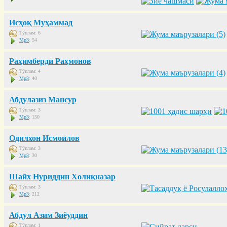
Исҳоқ Муҳаммад
Тўплам: 6
Mp3
: 54
Раҳимберди Раҳмонов
Тўплам: 4
Mp3
: 40
Абдулазиз Мансур
Тўплам: 3
Mp3
: 150
Одилхон Исмоилов
Тўплам: 3
Mp3
: 30
Шайх Нуриддин Холиқназар
Тўплам: 3
Mp3
: 212
Абдул Азим Зиёуддин
Тўплам: 1