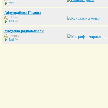
Mp3
: 24
Абдулқайюм Исмоил
Тўплам: 1
Mp3
: 32
Маҳалла радиоканали
Тўплам: 1
Mp3
: 28