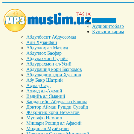
Бош саҳифа
Аудиокитоблар
Қуръони карим
Абдулбосит Абдуссомад
Али Ҳузайфий
Абдуллоҳ ал Матруд
Абдуллоҳ Басфар
Абдураҳмон Судайс
Абдурраҳмон ал-Усий
Абдурашид қори Баҳромов
Абдулқодир қори Ҳусанов
Абу Бакр Шатрий
Аҳмад Сауд
Аҳмад ал-Ажмий
Вадийъ ал Яманий
Бандар ибн Абдулазиз Балила
Доктор Айман Рушди Сувайд
Жаҳонгир қори Неъматов
Мустафо Исмоил
Мишари Рошид ал Афасий
Моҳир ал Муайқили
Муҳаммад Cиддиқ Миншавий