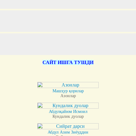
САЙТ ИШГА ТУШДИ
Машҳур қорилар
Азонлар
Абдулқайюм Исмоил
Кундалик дуолар
Абдул Азим Зиёуддин