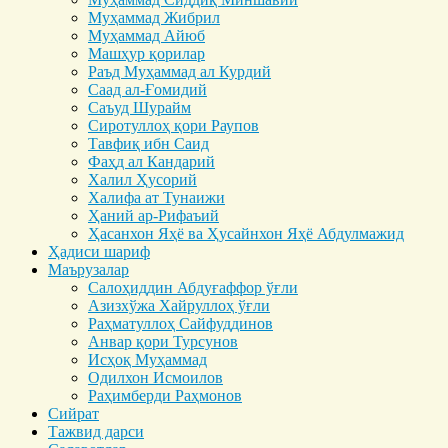
Муҳаммад Жибрил
Муҳаммад Айюб
Машҳур қорилар
Раъд Муҳаммад ал Курдий
Саад ал-Ғомидий
Саъуд Шурайм
Сиротуллоҳ қори Раупов
Тавфиқ ибн Саид
Фаҳд ал Кандарий
Халил Ҳусорий
Халифа ат Тунаижи
Ҳаний ар-Рифаъий
Ҳасанхон Яҳё ва Ҳусайнхон Яҳё Абдулмажид
Ҳадиси шариф
Маърузалар
Салоҳиддин Абдуғаффор ўғли
Азизхўжа Хайруллоҳ ўғли
Раҳматуллоҳ Сайфуддинов
Анвар қори Турсунов
Исҳоқ Муҳаммад
Одилхон Исмоилов
Раҳимберди Раҳмонов
Сийрат
Тажвид дарси