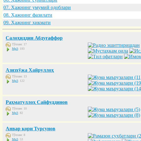
07. Ҳaжнинг умумий одоблaри
08. Ҳaжнинг фaзилaти
09. Ҳaжнинг ҳикмaти
Салоҳиддин Абдуғаффор
Тўплам: 17
Mp3
: 193
Азизхўжа Хайруллоҳ
Тўплам: 13
Mp3
: 122
Раҳматуллоҳ Сайфуддинов
Тўплам: 10
Mp3
: 82
Анвар қори Турсунов
Тўплам: 8
Mp3
: 53