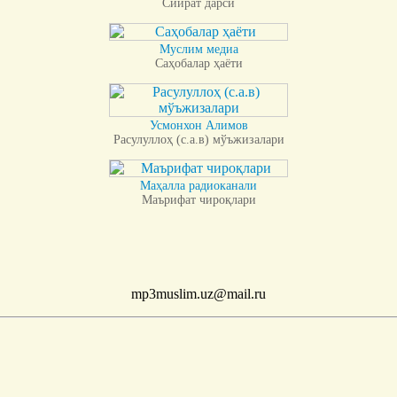
Сийрат дарси
Муслим медиа
Саҳобалар ҳаёти
Усмонхон Алимов
Расулуллоҳ (с.а.в) мўъжизалари
Маҳалла радиоканали
Маърифат чироқлари
mp3muslim.uz@mail.ru