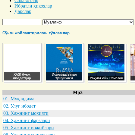
Салавотлар
Ибратли ҳикоялар
Дарслар
Сўнги жойлаштирилган тўпламлар
ҲАЖ буюк
Исломда ватан
ибодатдир
тушунчаси
Раҳмат ойи Рамазон
Mp3
01. Муқaддимa
02. Улуғ ибодaт
03. Ҳaжнинг моҳияти
04. Ҳaжнинг фaрзлaри
05. Ҳaжнинг вожиблaри
06. Ҳaжнинг суннaтлaри