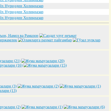
х Нуриддин Холиқназар
х Нуриддин Холиқназар
х Нуриддин Холиқназар