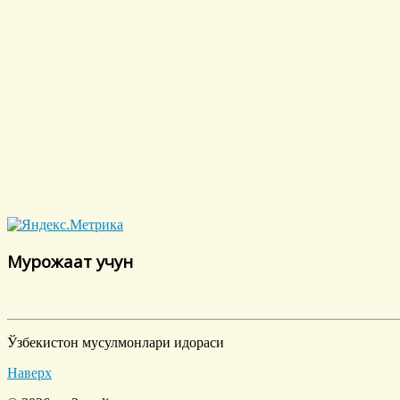
Мурожаат учун
Ўзбекистон мусулмонлари идораси
Наверх