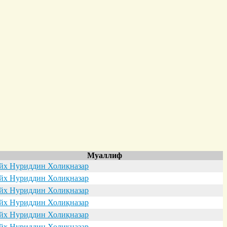
Муаллиф
х Нуриддин Холиқназар
х Нуриддин Холиқназар
х Нуриддин Холиқназар
х Нуриддин Холиқназар
х Нуриддин Холиқназар
х Нуриддин Холиқназар