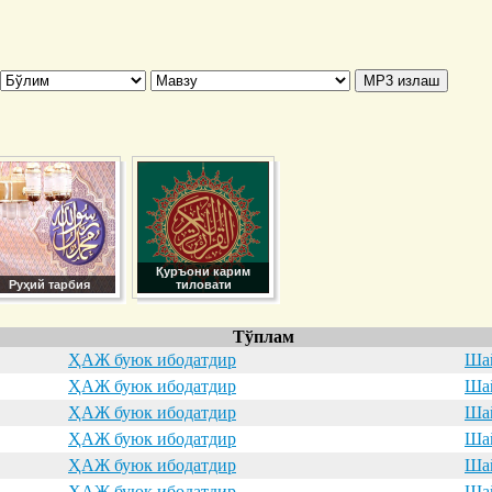
Қуръони карим
Руҳий тарбия
тиловати
Тўплам
ҲАЖ буюк ибодатдир
Шай
ҲАЖ буюк ибодатдир
Шай
ҲАЖ буюк ибодатдир
Шай
ҲАЖ буюк ибодатдир
Шай
ҲАЖ буюк ибодатдир
Шай
ҲАЖ буюк ибодатдир
Шай