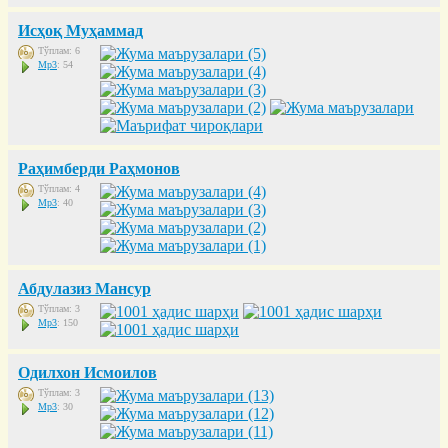
Исҳоқ Муҳаммад
Тўплам: 6
Mp3
: 54
Раҳимберди Раҳмонов
Тўплам: 4
Mp3
: 40
Абдулазиз Мансур
Тўплам: 3
Mp3
: 150
Одилхон Исмоилов
Тўплам: 3
Mp3
: 30