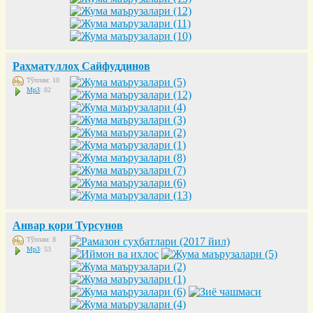
Раҳматуллоҳ Сайфуддинов
Тўплам: 10
Mp3
: 82
Анвар қори Турсунов
Тўплам: 8
Mp3
: 53