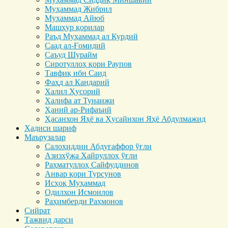
Муҳаммад Жибрил
Муҳаммад Айюб
Машҳур қорилар
Раъд Муҳаммад ал Курдий
Саад ал-Ғомидий
Саъуд Шурайм
Сиротуллоҳ қори Раупов
Тавфиқ ибн Саид
Фаҳд ал Кандарий
Халил Ҳусорий
Халифа ат Тунаижи
Ҳаний ар-Рифаъий
Ҳасанхон Яҳё ва Ҳусайнхон Яҳё Абдулмажид
Ҳадиси шариф
Маърузалар
Салоҳиддин Абдуғаффор ўғли
Азизхўжа Хайруллоҳ ўғли
Раҳматуллоҳ Сайфуддинов
Анвар қори Турсунов
Исҳоқ Муҳаммад
Одилхон Исмоилов
Раҳимберди Раҳмонов
Сийрат
Тажвид дарси