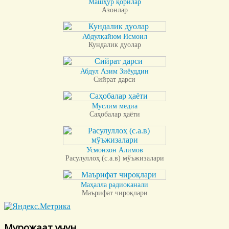
Машҳур қорилар
Азонлар
Абдулқайюм Исмоил
Кундалик дуолар
Абдул Азим Зиёуддин
Сийрат дарси
Муслим медиа
Саҳобалар ҳаёти
Усмонхон Алимов
Расулуллоҳ (с.а.в) мўъжизалари
Маҳалла радиоканали
Маърифат чироқлари
Мурожаат учун