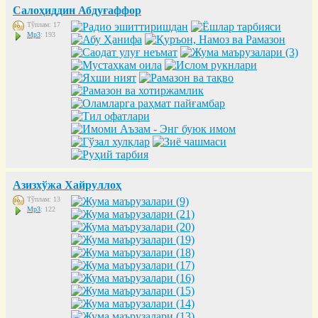
Салоҳиддин Абдуғаффор
Тўплам: 17
Mp3
: 193
Азизхўжа Хайруллоҳ
Тўплам: 13
Mp3
: 122