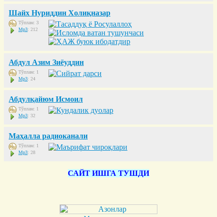
Шайх Нуриддин Холиқназар
Тўплам: 3
Mp3
: 212
Абдул Азим Зиёуддин
Тўплам: 1
Mp3
: 24
Абдулқайюм Исмоил
Тўплам: 1
Mp3
: 32
Маҳалла радиоканали
Тўплам: 1
Mp3
: 28
САЙТ ИШГА ТУШДИ