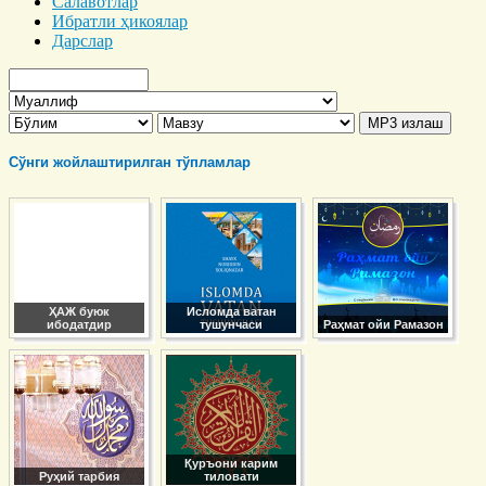
Салавотлар
Ибратли ҳикоялар
Дарслар
Сўнги жойлаштирилган тўпламлар
ҲАЖ буюк
Исломда ватан
ибодатдир
тушунчаси
Раҳмат ойи Рамазон
Қуръони карим
Руҳий тарбия
тиловати