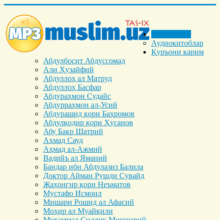
Бош саҳифа
Аудиокитоблар
Қуръони карим
Абдулбосит Абдуссомад
Али Ҳузайфий
Абдуллоҳ ал Матруд
Абдуллоҳ Басфар
Абдураҳмон Судайс
Абдурраҳмон ал-Усий
Абдурашид қори Баҳромов
Абдулқодир қори Ҳусанов
Абу Бакр Шатрий
Аҳмад Сауд
Аҳмад ал-Ажмий
Вадийъ ал Яманий
Бандар ибн Абдулазиз Балила
Доктор Айман Рушди Сувайд
Жаҳонгир қори Неъматов
Мустафо Исмоил
Мишари Рошид ал Афасий
Моҳир ал Муайқили
Муҳаммад Cиддиқ Миншавий