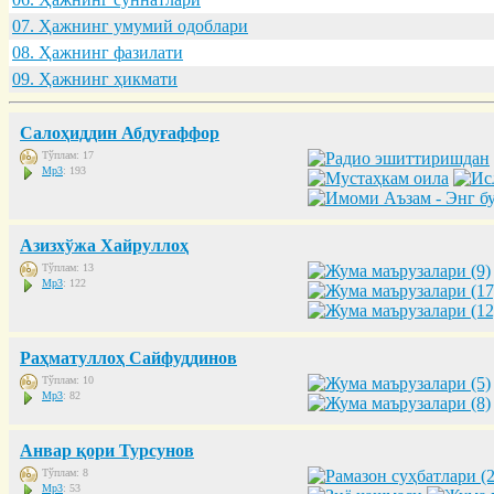
07. Ҳaжнинг умумий одоблaри
08. Ҳaжнинг фaзилaти
09. Ҳaжнинг ҳикмaти
Салоҳиддин Абдуғаффор
Тўплам: 17
Mp3
: 193
Азизхўжа Хайруллоҳ
Тўплам: 13
Mp3
: 122
Раҳматуллоҳ Сайфуддинов
Тўплам: 10
Mp3
: 82
Анвар қори Турсунов
Тўплам: 8
Mp3
: 53