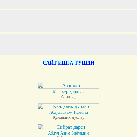
САЙТ ИШГА ТУШДИ
Машҳур қорилар
Азонлар
Абдулқайюм Исмоил
Кундалик дуолар
Абдул Азим Зиёуддин