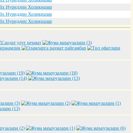
х Нуриддин Холиқназар
х Нуриддин Холиқназар
х Нуриддин Холиқназар