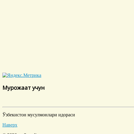
Мурожаат учун
Ўзбекистон мусулмонлари идораси
Наверх