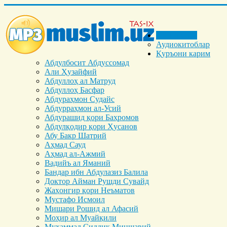
Бош саҳифа
Аудиокитоблар
Қуръони карим
Абдулбосит Абдуссомад
Али Ҳузайфий
Абдуллоҳ ал Матруд
Абдуллоҳ Басфар
Абдураҳмон Судайс
Абдурраҳмон ал-Усий
Абдурашид қори Баҳромов
Абдулқодир қори Ҳусанов
Абу Бакр Шатрий
Аҳмад Сауд
Аҳмад ал-Ажмий
Вадийъ ал Яманий
Бандар ибн Абдулазиз Балила
Доктор Айман Рушди Сувайд
Жаҳонгир қори Неъматов
Мустафо Исмоил
Мишари Рошид ал Афасий
Моҳир ал Муайқили
Муҳаммад Cиддиқ Миншавий