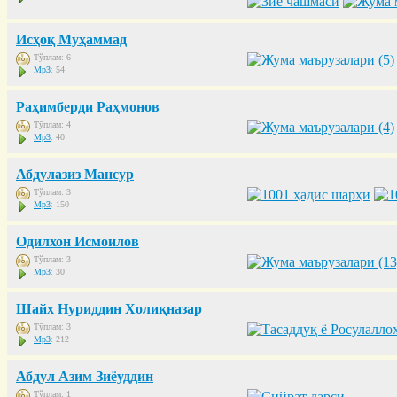
Исҳоқ Муҳаммад
Тўплам: 6
Mp3
: 54
Раҳимберди Раҳмонов
Тўплам: 4
Mp3
: 40
Абдулазиз Мансур
Тўплам: 3
Mp3
: 150
Одилхон Исмоилов
Тўплам: 3
Mp3
: 30
Шайх Нуриддин Холиқназар
Тўплам: 3
Mp3
: 212
Абдул Азим Зиёуддин
Тўплам: 1