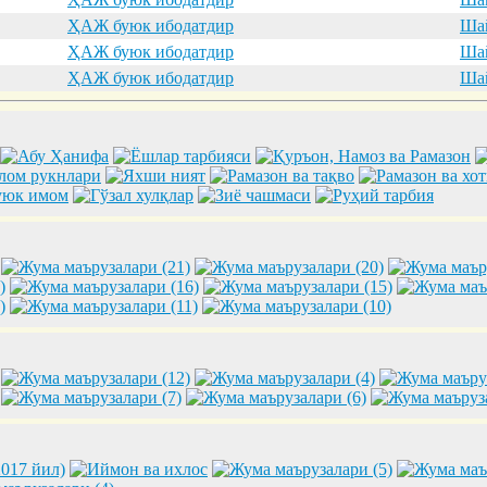
ҲАЖ буюк ибодатдир
Шай
ҲАЖ буюк ибодатдир
Шай
ҲАЖ буюк ибодатдир
Шай