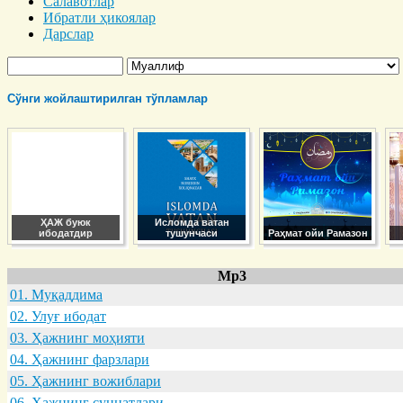
Салавотлар
Ибратли ҳикоялар
Дарслар
Сўнги жойлаштирилган тўпламлар
ҲАЖ буюк
Исломда ватан
ибодатдир
тушунчаси
Раҳмат ойи Рамазон
Mp3
01. Муқaддимa
02. Улуғ ибодaт
03. Ҳaжнинг моҳияти
04. Ҳaжнинг фaрзлaри
05. Ҳaжнинг вожиблaри
06. Ҳaжнинг суннaтлaри