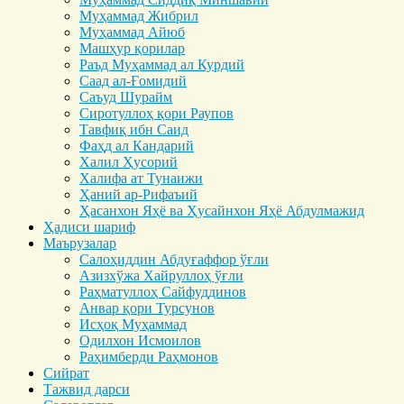
Муҳаммад Жибрил
Муҳаммад Айюб
Машҳур қорилар
Раъд Муҳаммад ал Курдий
Саад ал-Ғомидий
Саъуд Шурайм
Сиротуллоҳ қори Раупов
Тавфиқ ибн Саид
Фаҳд ал Кандарий
Халил Ҳусорий
Халифа ат Тунаижи
Ҳаний ар-Рифаъий
Ҳасанхон Яҳё ва Ҳусайнхон Яҳё Абдулмажид
Ҳадиси шариф
Маърузалар
Салоҳиддин Абдуғаффор ўғли
Азизхўжа Хайруллоҳ ўғли
Раҳматуллоҳ Сайфуддинов
Анвар қори Турсунов
Исҳоқ Муҳаммад
Одилхон Исмоилов
Раҳимберди Раҳмонов
Сийрат
Тажвид дарси