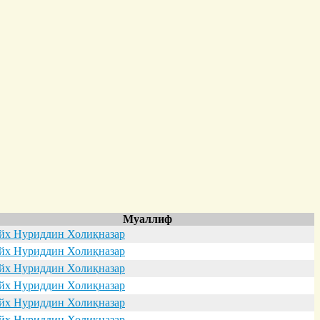
Муаллиф
х Нуриддин Холиқназар
х Нуриддин Холиқназар
х Нуриддин Холиқназар
х Нуриддин Холиқназар
х Нуриддин Холиқназар
х Нуриддин Холиқназар