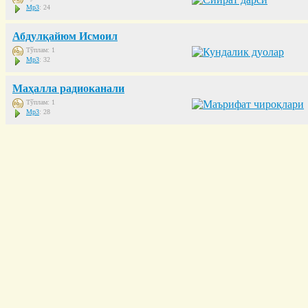
Mp3
: 24
Абдулқайюм Исмоил
Тўплам: 1
Mp3
: 32
Маҳалла радиоканали
Тўплам: 1
Mp3
: 28