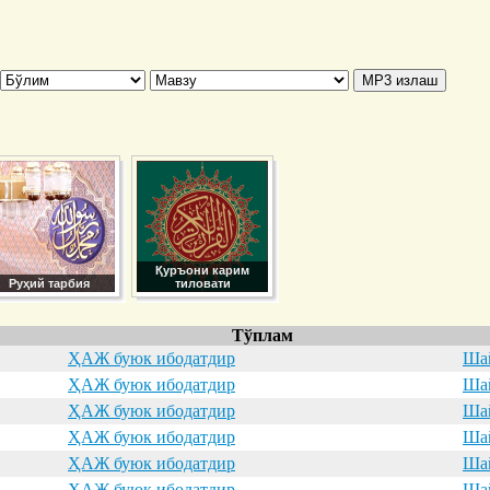
Қуръони карим
Руҳий тарбия
тиловати
Тўплам
ҲАЖ буюк ибодатдир
Шай
ҲАЖ буюк ибодатдир
Шай
ҲАЖ буюк ибодатдир
Шай
ҲАЖ буюк ибодатдир
Шай
ҲАЖ буюк ибодатдир
Шай
ҲАЖ буюк ибодатдир
Шай