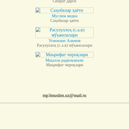
Сийрат дарси
Муслим медиа
Саҳобалар ҳаёти
Усмонхон Алимов
Расулуллоҳ (с.а.в) мўъжизалари
Маҳалла радиоканали
Маърифат чироқлари
mp3muslim.uz@mail.ru