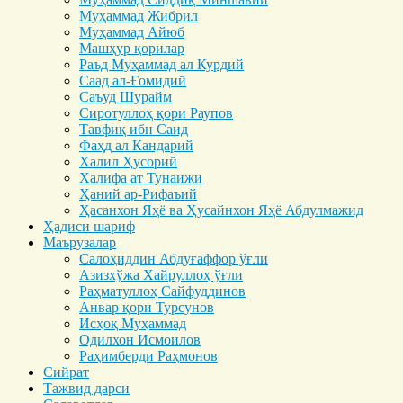
Муҳаммад Жибрил
Муҳаммад Айюб
Машҳур қорилар
Раъд Муҳаммад ал Курдий
Саад ал-Ғомидий
Саъуд Шурайм
Сиротуллоҳ қори Раупов
Тавфиқ ибн Саид
Фаҳд ал Кандарий
Халил Ҳусорий
Халифа ат Тунаижи
Ҳаний ар-Рифаъий
Ҳасанхон Яҳё ва Ҳусайнхон Яҳё Абдулмажид
Ҳадиси шариф
Маърузалар
Салоҳиддин Абдуғаффор ўғли
Азизхўжа Хайруллоҳ ўғли
Раҳматуллоҳ Сайфуддинов
Анвар қори Турсунов
Исҳоқ Муҳаммад
Одилхон Исмоилов
Раҳимберди Раҳмонов
Сийрат
Тажвид дарси