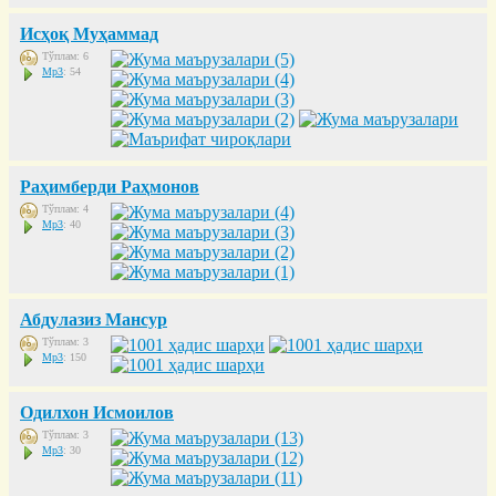
Исҳоқ Муҳаммад
Тўплам: 6
Mp3
: 54
Раҳимберди Раҳмонов
Тўплам: 4
Mp3
: 40
Абдулазиз Мансур
Тўплам: 3
Mp3
: 150
Одилхон Исмоилов
Тўплам: 3
Mp3
: 30