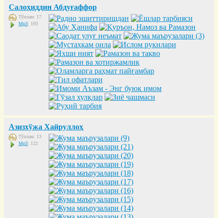
Салоҳиддин Абдуғаффор
Тўплам: 17
Mp3
: 193
Азизхўжа Хайруллоҳ
Тўплам: 13
Mp3
: 122