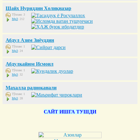
Шайх Нуриддин Холиқназар
Тўплам: 3
Mp3
: 212
Абдул Азим Зиёуддин
Тўплам: 1
Mp3
: 24
Абдулқайюм Исмоил
Тўплам: 1
Mp3
: 32
Маҳалла радиоканали
Тўплам: 1
Mp3
: 28
САЙТ ИШГА ТУШДИ