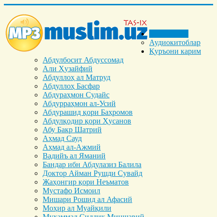
Бош саҳифа
Аудиокитоблар
Қуръони карим
Абдулбосит Абдуссомад
Али Ҳузайфий
Абдуллоҳ ал Матруд
Абдуллоҳ Басфар
Абдураҳмон Судайс
Абдурраҳмон ал-Усий
Абдурашид қори Баҳромов
Абдулқодир қори Ҳусанов
Абу Бакр Шатрий
Аҳмад Сауд
Аҳмад ал-Ажмий
Вадийъ ал Яманий
Бандар ибн Абдулазиз Балила
Доктор Айман Рушди Сувайд
Жаҳонгир қори Неъматов
Мустафо Исмоил
Мишари Рошид ал Афасий
Моҳир ал Муайқили
Муҳаммад Cиддиқ Миншавий