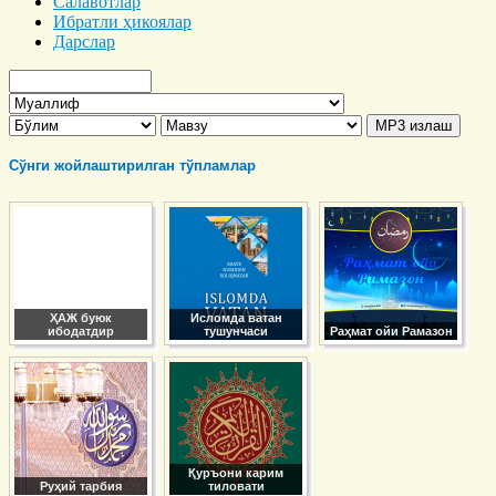
Салавотлар
Ибратли ҳикоялар
Дарслар
Сўнги жойлаштирилган тўпламлар
ҲАЖ буюк
Исломда ватан
ибодатдир
тушунчаси
Раҳмат ойи Рамазон
Қуръони карим
Руҳий тарбия
тиловати