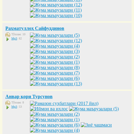
Раҳматуллоҳ Сайфуддинов
Тўплам: 10
Mp3
: 82
Анвар қори Турсунов
Тўплам: 8
Mp3
: 53