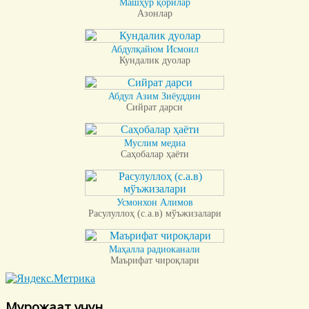
Машҳур қорилар
Азонлар
Абдулқайюм Исмоил
Кундалик дуолар
Абдул Азим Зиёуддин
Сийрат дарси
Муслим медиа
Саҳобалар ҳаёти
Усмонхон Алимов
Расулуллоҳ (с.а.в) мўъжизалари
Маҳалла радиоканали
Маърифат чироқлари
Мурожаат учун