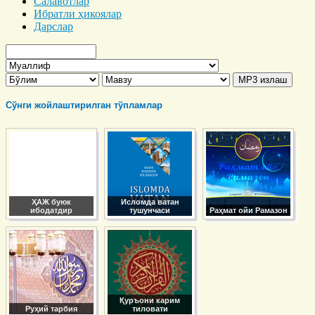
Салавотлар
Ибратли ҳикоялар
Дарслар
Сўнги жойлаштирилган тўпламлар
ҲАЖ буюк
Исломда ватан
ибодатдир
тушунчаси
Раҳмат ойи Рамазон
Қуръони карим
Руҳий тарбия
тиловати