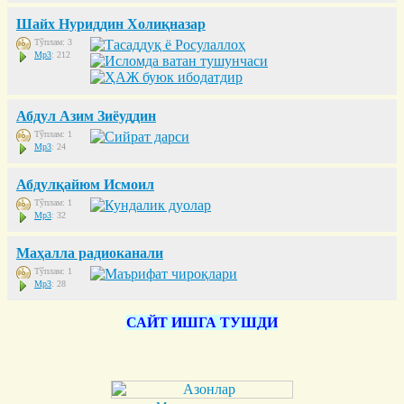
Шайх Нуриддин Холиқназар
Тўплам: 3
Mp3
: 212
Абдул Азим Зиёуддин
Тўплам: 1
Mp3
: 24
Абдулқайюм Исмоил
Тўплам: 1
Mp3
: 32
Маҳалла радиоканали
Тўплам: 1
Mp3
: 28
САЙТ ИШГА ТУШДИ