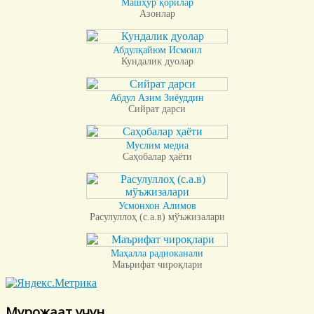
Машҳур қорилар
Азонлар
Абдулқайюм Исмоил
Кундалик дуолар
Абдул Азим Зиёуддин
Сийрат дарси
Муслим медиа
Саҳобалар ҳаёти
Усмонхон Алимов
Расулуллоҳ (с.а.в) мўъжизалари
Маҳалла радиоканали
Маърифат чироқлари
Мурожаат учун