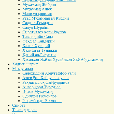
Муҳаммад Жибрил
Муҳаммад Айюб
Машҳур қорилар
Раъд Муҳаммад ал Курдий
Саад ал-Ғомидий
Саъуд Шурайм
Сиротуллоҳ қори Раупов
Тавфиқ ибн Саид
Фаҳд ал Кандарий
Халил Ҳусорий
Халифа ат Тунаижи
Ҳаний ар-Рифаъий
Ҳасанхон Яҳё ва Ҳусайнхон Яҳё Абдулмажид
Ҳадиси шариф
Маърузалар
Салоҳиддин Абдуғаффор ўғли
Азизхўжа Хайруллоҳ ўғли
Раҳматуллоҳ Сайфуддинов
Анвар қори Турсунов
Исҳоқ Муҳаммад
Одилхон Исмоилов
Раҳимберди Раҳмонов
Сийрат
Тажвид дарси