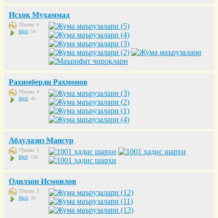
Исҳоқ Муҳаммад
Тўплам: 6
Mp3
: 54
Раҳимберди Раҳмонов
Тўплам: 4
Mp3
: 40
Абдулазиз Мансур
Тўплам: 3
Mp3
: 150
Одилхон Исмоилов
Тўплам: 3
Mp3
: 30