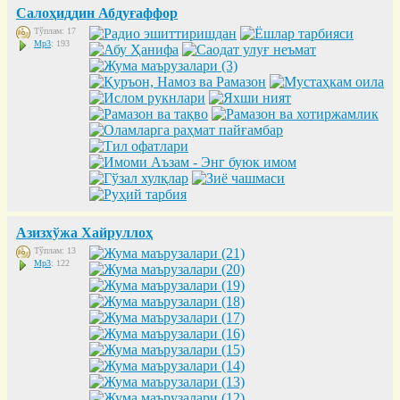
Салоҳиддин Абдуғаффор
Тўплам: 17
Mp3
: 193
Азизхўжа Хайруллоҳ
Тўплам: 13
Mp3
: 122