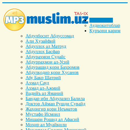
Бош саҳифа
Аудиокитоблар
Қуръони карим
Абдулбосит Абдуссомад
Али Ҳузайфий
Абдуллоҳ ал Матруд
Абдуллоҳ Басфар
Абдураҳмон Судайс
Абдурраҳмон ал-Усий
Абдурашид қори Баҳромов
Абдулқодир қори Ҳусанов
Абу Бакр Шатрий
Аҳмад Сауд
Аҳмад ал-Ажмий
Вадийъ ал Яманий
Бандар ибн Абдулазиз Балила
Доктор Айман Рушди Сувайд
Жаҳонгир қори Неъматов
Мустафо Исмоил
Мишари Рошид ал Афасий
Моҳир ал Муайқили
Муҳаммад Cиддиқ Миншавий