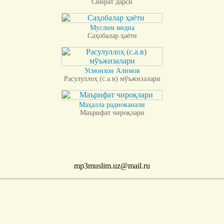
Сийрат дарси
Муслим медиа
Саҳобалар ҳаёти
Усмонхон Алимов
Расулуллоҳ (с.а.в) мўъжизалари
Маҳалла радиоканали
Маърифат чироқлари
mp3muslim.uz@mail.ru