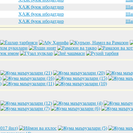
ҲАЖ буюк ибодатдир
Шай
ҲАЖ буюк ибодатдир
Шай
ҲАЖ буюк ибодатдир
Шай