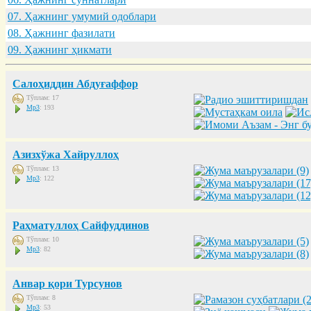
07. Ҳaжнинг умумий одоблaри
08. Ҳaжнинг фaзилaти
09. Ҳaжнинг ҳикмaти
Салоҳиддин Абдуғаффор
Тўплам: 17
Mp3
: 193
Азизхўжа Хайруллоҳ
Тўплам: 13
Mp3
: 122
Раҳматуллоҳ Сайфуддинов
Тўплам: 10
Mp3
: 82
Анвар қори Турсунов
Тўплам: 8
Mp3
: 53