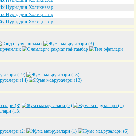
х Нуриддин Холиқназар
х Нуриддин Холиқназар
х Нуриддин Холиқназар