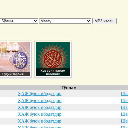
Қуръони карим
Руҳий тарбия
тиловати
Тўплам
ҲАЖ буюк ибодатдир
Шай
ҲАЖ буюк ибодатдир
Шай
ҲАЖ буюк ибодатдир
Шай
ҲАЖ буюк ибодатдир
Шай
ҲАЖ буюк ибодатдир
Шай
ҲАЖ буюк ибодатдир
Шай