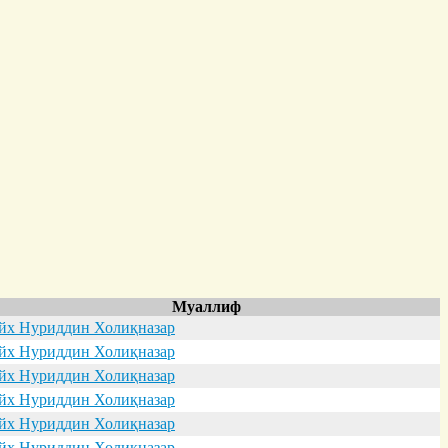
Муаллиф
х Нуриддин Холиқназар
х Нуриддин Холиқназар
х Нуриддин Холиқназар
х Нуриддин Холиқназар
х Нуриддин Холиқназар
х Нуриддин Холиқназар