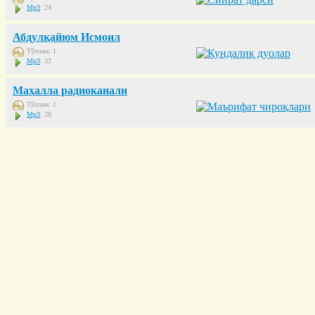
Mp3
: 24
Абдулқайюм Исмоил
Тўплам: 1
Mp3
: 32
Маҳалла радиоканали
Тўплам: 1
Mp3
: 28