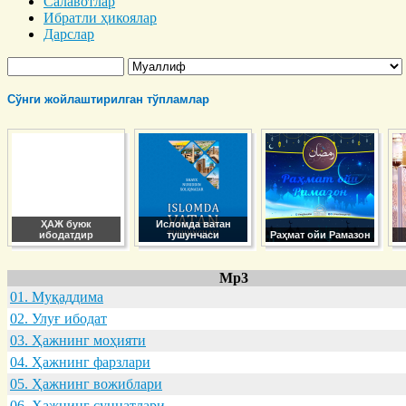
Салавотлар
Ибратли ҳикоялар
Дарслар
Сўнги жойлаштирилган тўпламлар
ҲАЖ буюк
Исломда ватан
ибодатдир
тушунчаси
Раҳмат ойи Рамазон
Mp3
01. Муқaддимa
02. Улуғ ибодaт
03. Ҳaжнинг моҳияти
04. Ҳaжнинг фaрзлaри
05. Ҳaжнинг вожиблaри
06. Ҳaжнинг суннaтлaри