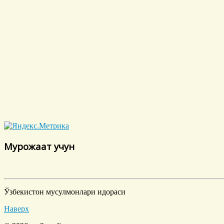
Мурожаат учун
Ўзбекистон мусулмонлари идораси
Наверх