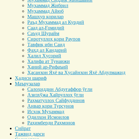
Муҳаммад Жибрил
Муҳаммад Айюб
Машҳур қорилар
Раъд Муҳаммад ал Курдий
Саад ал-Ғомидий
Саъуд Шурайм
Сиротуллоҳ қори Раупов
Тавфиқ ибн Саид
Фаҳд ал Кандарий
Халил Ҳусорий
Халифа ат Тунаижи
Ҳаний ар-Рифаъий
Ҳасанхон Яҳё ва Ҳусайнхон Яҳё Абдулмажид
Ҳадиси шариф
Маърузалар
Салоҳиддин Абдуғаффор ўғли
Азизхўжа Хайруллоҳ ўғли
Раҳматуллоҳ Сайфуддинов
Анвар қори Турсунов
Исҳоқ Муҳаммад
Одилхон Исмоилов
Раҳимберди Раҳмонов
Сийрат
Тажвид дарси