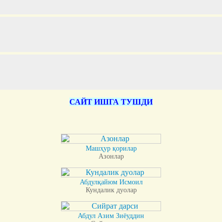
САЙТ ИШГА ТУШДИ
Машҳур қорилар
Азонлар
Абдулқайюм Исмоил
Кундалик дуолар
Абдул Азим Зиёуддин