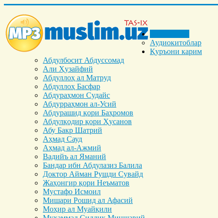
Бош саҳифа
Аудиокитоблар
Қуръони карим
Абдулбосит Абдуссомад
Али Ҳузайфий
Абдуллоҳ ал Матруд
Абдуллоҳ Басфар
Абдураҳмон Судайс
Абдурраҳмон ал-Усий
Абдурашид қори Баҳромов
Абдулқодир қори Ҳусанов
Абу Бакр Шатрий
Аҳмад Сауд
Аҳмад ал-Ажмий
Вадийъ ал Яманий
Бандар ибн Абдулазиз Балила
Доктор Айман Рушди Сувайд
Жаҳонгир қори Неъматов
Мустафо Исмоил
Мишари Рошид ал Афасий
Моҳир ал Муайқили
Муҳаммад Cиддиқ Миншавий