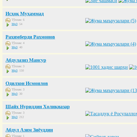
Исҳоқ Муҳаммад
Тўплам: 6
Mp3
: 54
Раҳимберди Раҳмонов
Тўплам: 4
Mp3
: 40
Абдулазиз Мансур
Тўплам: 3
Mp3
: 150
Одилхон Исмоилов
Тўплам: 3
Mp3
: 30
Шайх Нуриддин Холиқназар
Тўплам: 3
Mp3
: 212
Абдул Азим Зиёуддин
Тўплам: 1